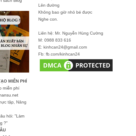
ản sách Blog
Lên đường
Không bao giờ nhỏ bé được
Nghe con.
Liên hệ: Mr. Nguyễn Hùng Cường
M: 0988 833 616
E: kinhcan24@gmail.com
Fb: fb.com/kinhcan24
TẠO MIỄN PHÍ
o miễn phí
hansu.net
hực tập, Nâng
 câu hỏi: "Làm
g ?"
MẪU