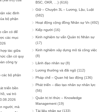
 (vai trò) của
BSC, OKR, …)
(616)
Giữ – Chuyện 3L – Lương, Lậu, Luật
hận xác định
(582)
của bộ phận
Hoạt động cộng đồng Nhân sự Vn
(492)
Kiếp người
(16)
 cần có để
Kinh nghiệm tư vấn Quản trị Nhân sự
ược các mục
(17)
2026
Kinh nghiệm xây dựng mô tả công việc
 hợp tác giữa
(8)
chức cần có quy
oàn công ty
Lãnh đạo nhân sự
(8)
Lương thưởng và đãi ngộ
(112)
o các bộ phận
Pháp chế – Quan hệ lao động
(136)
Phát triển – đào tạo nhân sự nhân lực
át triển bền
(56)
ồ, vai trò
Quản trị tri thức – Knowledge
3.08.2026
Management
(19)
ần người, mà
Tài liệu nhân sự
(133)