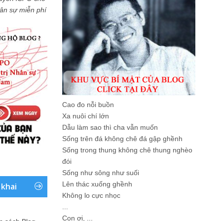
Nhân sự miễn phí
Cao đo nỗi buồn
Xa nuôi chí lớn
Dẫu làm sao thì cha vẫn muốn
Sống trên đá không chê đá gập ghềnh
Sống trong thung không chê thung nghèo
đói
Sống như sông như suối
Lên thác xuống ghềnh
 khai
Không lo cực nhọc
...
Con ơi, ...