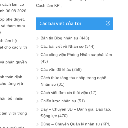
n cách làm cơ
Cách làm KPI
;
anh
06.08.2026
ợp phê duyệt,
Các bài viết của tôi
in và tham mưu
6
Bản tin Blog nhân sự
(443)
ch làm hệ
Các bài viết về Nhân sự
(344)
t cho các vị trí
6
Các công việc Phòng Nhân sự phải làm
(43)
 và phân quyền
Các vấn đề khác
(258)
ính toán định
Cách thức tăng thu nhập trong nghề
ho từng vị trí
Nhân sự
(31)
Cách viết đơn xin thôi việc
(17)
phân bổ nhiệm
Chiến lược nhân sự
(51)
Dạy – Chuyện 3Đ – Đánh giá, Đào tạo,
tên vị trí trong
Động lực
(470)
Dùng – Chuyện Quản lý nhân sự (KPI,