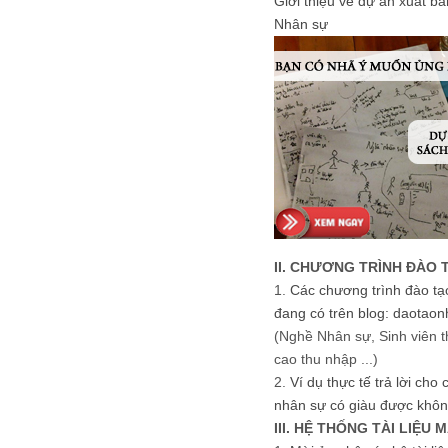
Giới thiệu về dự án xuất b
Nhân sự
II. CHƯƠNG TRÌNH ĐÀO 
1.
Các chương trình đào tạ
đang có trên blog: daotaon
(Nghề Nhân sự, Sinh viên t
cao thu nhập ...)
2.
Ví dụ thực tế trả lời cho
nhân sự có giàu được khôn
III. HỆ THỐNG TÀI LIỆU 