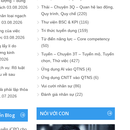
 lượng – đúng
Thải – Chuyện 3Q – Quan hệ lao động,
ách
03.08.2026
Quy trình, Quy chế
(220)
hân loại ngạch
Thư viện BSC & KPI
(116)
n
03.08.2026
Tri thức tuyển dụng
(159)
ng của việc
ức
03.08.2026
Từ điển năng lực – Core competency
(50)
lấy lí do
ớng kinh
Tuyển – Chuyện 3T – Tuyển mộ, Tuyển
.2026
chọn, Thử việc
(427)
h vụ: Rõ luật
Ứng dụng AI vào QTNS
(4)
u về sau
Ứng dụng CNTT vào QTNS
(6)
Vui cười nhân sự
(86)
là phải lập thỏa
Đánh giá nhân sự
(22)
1.07.2026
NÓI VỚI CON
ển Blog
uyền iCPO cho