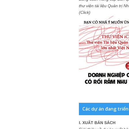
thư viện tài liệu Quản trị 
(Click)
Các dự án đang triển
I. XUẤT BẢN SÁCH