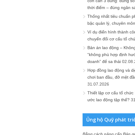
còn cần 3 đúng: đúng số
thời điểm – đúng ngân s
Thống nhất tiêu chuẩn p
bậc quản lý, chuyên mô
Ví dụ điển hình thành cô
chuyển đổi cơ cấu tổ ch
Bản án lao động – Không 
“không phù hợp định hư
doanh” để sa thải
02.08
Hợp đồng lao động và dịc
chơi ban đầu, đỡ mệt đầ
31.07.2026
Thiết lập cơ cấu tổ chức 
ước lao động tập thể?
3
Ủng hộ Quỹ phát tri
Bằng cách nâng cấp Bản q