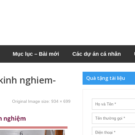
Mục lục – Bài mới
Các dự án cá nhân
kinh nghiem-
Quà tặng tài liệu
Original Image size:
934 × 699