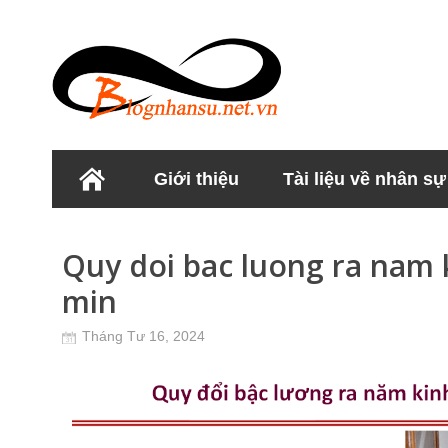
Giới thiệu
Tài liệu về nhân sự
Học viện Nhân sư
Quy doi bac luong ra nam 
min
Tháng Tư 16, 2024