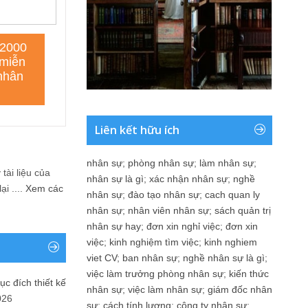
Liên kết hữu ích
nhân sự
;
phòng nhân sự
;
làm nhân sự
;
tài liệu của
nhân sự là gì
;
xác nhận nhân sự
;
nghề
i ....
Xem các
nhân sự
;
đào tạo nhân sự
;
cach quan ly
nhân sự
;
nhân viên nhân sự
;
sách quản trị
nhân sự hay
;
đơn xin nghỉ việc
;
đơn xin
việc
;
kinh nghiệm tìm việc
;
kinh nghiem
viet CV
;
ban nhân sự
;
nghề nhân sự là gì
;
việc làm trưởng phòng nhân sự
;
kiến thức
ục đích thiết kế
nhân sự
;
việc làm nhân sự
;
giám đốc nhân
026
sự
;
cách tính lương
;
công ty nhân sự
;