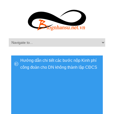
Hướng dẫn chi tiết các bước nộp Kinh phí
công đoàn cho DN không thành lập CĐCS