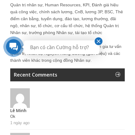
Quản trị nhân sự, Human Resources, KPI, Đánh giá hiệu
quả công việc, chính sách lương, CnB, lương 3P, BSC, Thẻ
điểm cân bằng, tuyển dụng, đào tạo, lương thưởng, đãi
ngộ, nhân sự, tổ chức, cơ cấu tổ chức, hệ thống Quản trị
Nhân sự, trưởng phòng Nhân sự, tái tạo tổ chức
Những bài viết tại blog được chia sẻ bởi chuyên gia tư vấn
Bạn có cần Cường hỗ trợ?
Quản trị Nhân sự Nguyễn Hùng Cường (
giới thiệu
) và các
thành viên khác trong cộng đồng Nhân sự.
Recent Comments
Lê Minh
Ok
1 ngày ago