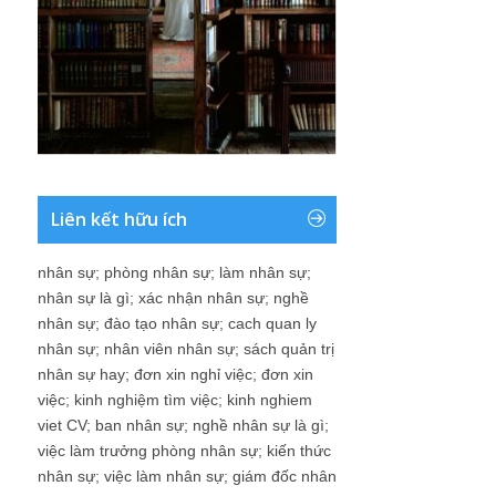
Liên kết hữu ích
nhân sự
;
phòng nhân sự
;
làm nhân sự
;
nhân sự là gì
;
xác nhận nhân sự
;
nghề
nhân sự
;
đào tạo nhân sự
;
cach quan ly
nhân sự
;
nhân viên nhân sự
;
sách quản trị
nhân sự hay
;
đơn xin nghỉ việc
;
đơn xin
việc
;
kinh nghiệm tìm việc
;
kinh nghiem
viet CV
;
ban nhân sự
;
nghề nhân sự là gì
;
việc làm trưởng phòng nhân sự
;
kiến thức
nhân sự
;
việc làm nhân sự
;
giám đốc nhân