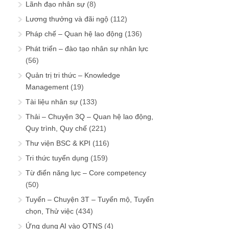
Lãnh đạo nhân sự
(8)
Lương thưởng và đãi ngộ
(112)
Pháp chế – Quan hệ lao động
(136)
Phát triển – đào tạo nhân sự nhân lực
(56)
Quản trị tri thức – Knowledge
Management
(19)
Tài liệu nhân sự
(133)
Thải – Chuyện 3Q – Quan hệ lao động,
Quy trình, Quy chế
(221)
Thư viện BSC & KPI
(116)
Tri thức tuyển dụng
(159)
Từ điển năng lực – Core competency
(50)
Tuyển – Chuyện 3T – Tuyển mộ, Tuyển
chọn, Thử việc
(434)
Ứng dụng AI vào QTNS
(4)