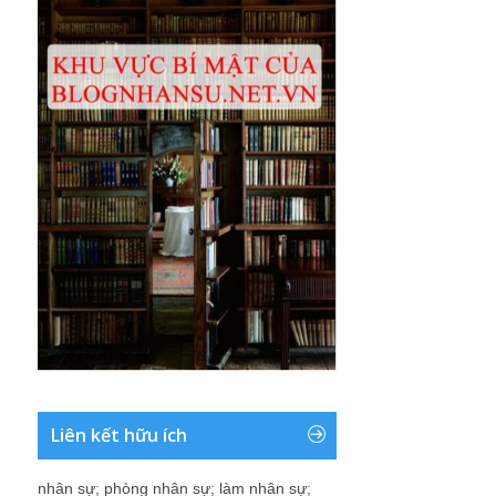
Liên kết hữu ích
nhân sự
;
phòng nhân sự
;
làm nhân sự
;