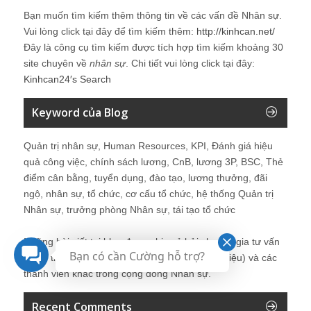
Bạn muốn tìm kiếm thêm thông tin về các vấn đề
Nhân sự
.
Vui lòng click tại đây để tìm kiếm thêm:
http://kinhcan.net/
Đây là công cụ tìm kiếm được tích hợp tìm kiếm khoảng 30
site chuyên về
nhân sự
. Chi tiết vui lòng click tại đây:
Kinhcan24′s Search
Keyword của Blog
Quản trị nhân sự, Human Resources, KPI, Đánh giá hiệu
quả công việc, chính sách lương, CnB, lương 3P, BSC, Thẻ
điểm cân bằng, tuyển dụng, đào tạo, lương thưởng, đãi
ngộ, nhân sự, tổ chức, cơ cấu tổ chức, hệ thống Quản trị
Nhân sự, trưởng phòng Nhân sự, tái tạo tổ chức
Những bài viết tại blog được chia sẻ bởi chuyên gia tư vấn
Bạn có cần Cường hỗ trợ?
Quản trị Nhân sự Nguyễn Hùng Cường (
giới thiệu
) và các
thành viên khác trong cộng đồng Nhân sự.
Recent Comments