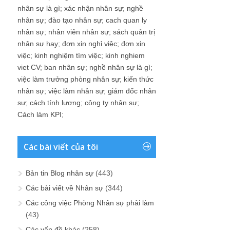
nhân sự là gì
;
xác nhận nhân sự
;
nghề
nhân sự
;
đào tạo nhân sự
;
cach quan ly
nhân sự
;
nhân viên nhân sự
;
sách quản trị
nhân sự hay
;
đơn xin nghỉ việc
;
đơn xin
việc
;
kinh nghiệm tìm việc
;
kinh nghiem
viet CV
;
ban nhân sự
;
nghề nhân sự là gì
;
việc làm trưởng phòng nhân sự
;
kiến thức
nhân sự
;
việc làm nhân sự
;
giám đốc nhân
sự
;
cách tính lương
;
công ty nhân sự
;
Cách làm KPI
;
Các bài viết của tôi
Bản tin Blog nhân sự
(443)
Các bài viết về Nhân sự
(344)
Các công việc Phòng Nhân sự phải làm
(43)
Các vấn đề khác
(258)