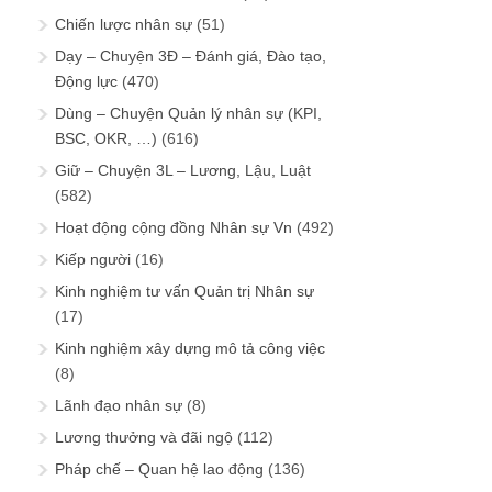
Chiến lược nhân sự
(51)
Dạy – Chuyện 3Đ – Đánh giá, Đào tạo,
Động lực
(470)
Dùng – Chuyện Quản lý nhân sự (KPI,
BSC, OKR, …)
(616)
Giữ – Chuyện 3L – Lương, Lậu, Luật
(582)
Hoạt động cộng đồng Nhân sự Vn
(492)
Kiếp người
(16)
Kinh nghiệm tư vấn Quản trị Nhân sự
(17)
Kinh nghiệm xây dựng mô tả công việc
(8)
Lãnh đạo nhân sự
(8)
Lương thưởng và đãi ngộ
(112)
Pháp chế – Quan hệ lao động
(136)