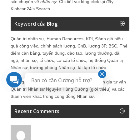
site chuyên về
nhân sự
. Chi tiết vui lòng click tại đây:
Kinhcan24′s Search
Keyword của Blog
Quản trị nhân sự, Human Resources, KPI, Đánh giá hiệu
quả công việc, chính sách lương, CnB, lương 3P, BSC, Thẻ
điểm cân bằng, tuyển dụng, đào tạo, lương thưởng, đãi
ngộ, nhân sự, tổ chức, cơ cấu tổ chức, hệ thống Quản trị
Nhân sự, trưởng phòng Nhân sự, tái tạo tổ chức
Bạn có cần Cường hỗ trợ?
Những bài viết tại blog được chia sẻ bởi chuyên gia tư vấn
Quản trị Nhân sự Nguyễn Hùng Cường (
giới thiệu
) và các
thành viên khác trong cộng đồng Nhân sự.
Recent Comments