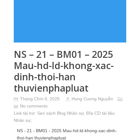
NS – 21 – BM01 – 2025
Mau-hd-ld-khong-xac-
dinh-thoi-han
thuvienphapluat
Tháng Chín 6, 2025
Hung Cuong Nguyễn
No comments
Link tài trợ:
Seri sách Blog Nhân sự
; Đĩa CD
tài liệu
Nhân sự
;
NS - 21 - BM01 - 2025 Mau-hd-ld-khong-xac-dinh-
thoi-han thuvienphapluat