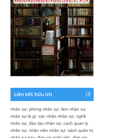
Liên kết hữu ích
nhân sự
;
phòng nhân sự
;
làm nhân sự
;
nhân sự là gì
;
xác nhận nhân sự
;
nghề
nhân sự
;
đào tạo nhân sự
;
cach quan ly
nhân sự
;
nhân viên nhân sự
;
sách quản trị
nhân sự hay
;
đơn xin nghỉ việc
;
đơn xin