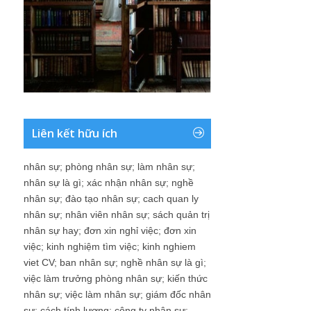
Liên kết hữu ích
nhân sự
;
phòng nhân sự
;
làm nhân sự
;
nhân sự là gì
;
xác nhận nhân sự
;
nghề
nhân sự
;
đào tạo nhân sự
;
cach quan ly
nhân sự
;
nhân viên nhân sự
;
sách quản trị
nhân sự hay
;
đơn xin nghỉ việc
;
đơn xin
việc
;
kinh nghiệm tìm việc
;
kinh nghiem
viet CV
;
ban nhân sự
;
nghề nhân sự là gì
;
việc làm trưởng phòng nhân sự
;
kiến thức
nhân sự
;
việc làm nhân sự
;
giám đốc nhân
sự
;
cách tính lương
;
công ty nhân sự
;