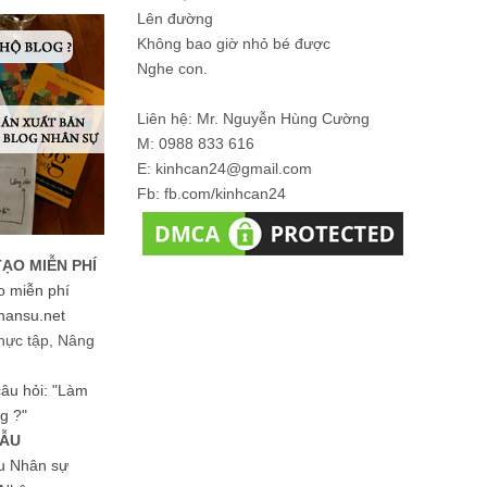
Lên đường
Không bao giờ nhỏ bé được
Nghe con.
Liên hệ: Mr. Nguyễn Hùng Cường
M: 0988 833 616
E: kinhcan24@gmail.com
Fb: fb.com/kinhcan24
TẠO MIỄN PHÍ
o miễn phí
hansu.net
hực tập, Nâng
 câu hỏi: "Làm
g ?"
MẪU
ệu Nhân sự