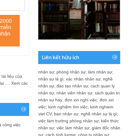
Liên kết hữu ích
nhân sự
;
phòng nhân sự
;
làm nhân sự
;
tài liệu của
nhân sự là gì
;
xác nhận nhân sự
;
nghề
i ....
Xem các
nhân sự
;
đào tạo nhân sự
;
cach quan ly
nhân sự
;
nhân viên nhân sự
;
sách quản trị
nhân sự hay
;
đơn xin nghỉ việc
;
đơn xin
việc
;
kinh nghiệm tìm việc
;
kinh nghiem
viet CV
;
ban nhân sự
;
nghề nhân sự là gì
;
việc làm trưởng phòng nhân sự
;
kiến thức
ả công việc
nhân sự
;
việc làm nhân sự
;
giám đốc nhân
sự
;
cách tính lương
;
công ty nhân sự
;