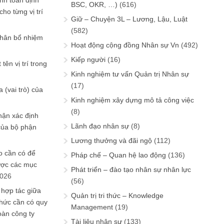
ính toán định
BSC, OKR, …)
(616)
ho từng vị trí
Giữ – Chuyện 3L – Lương, Lậu, Luật
(582)
phân bổ nhiệm
Hoạt động cộng đồng Nhân sự Vn
(492)
Kiếp người
(16)
tên vị trí trong
Kinh nghiệm tư vấn Quản trị Nhân sự
(17)
 (vai trò) của
Kinh nghiệm xây dựng mô tả công việc
(8)
hận xác định
Lãnh đạo nhân sự
(8)
của bộ phận
Lương thưởng và đãi ngộ
(112)
 cần có để
Pháp chế – Quan hệ lao động
(136)
ược các mục
Phát triển – đào tạo nhân sự nhân lực
2026
(56)
 hợp tác giữa
Quản trị tri thức – Knowledge
chức cần có quy
Management
(19)
oàn công ty
Tài liệu nhân sự
(133)