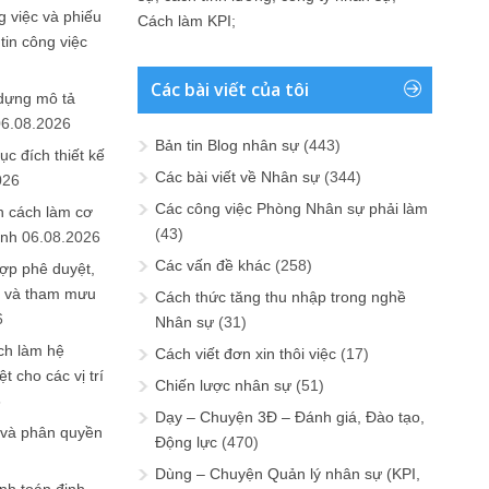
 việc và phiếu
Cách làm KPI
;
tin công việc
Các bài viết của tôi
 dựng mô tả
06.08.2026
Bản tin Blog nhân sự
(443)
ục đích thiết kế
Các bài viết về Nhân sự
(344)
026
Các công việc Phòng Nhân sự phải làm
n cách làm cơ
(43)
anh
06.08.2026
Các vấn đề khác
(258)
ợp phê duyệt,
in và tham mưu
Cách thức tăng thu nhập trong nghề
6
Nhân sự
(31)
ch làm hệ
Cách viết đơn xin thôi việc
(17)
t cho các vị trí
Chiến lược nhân sự
(51)
6
Dạy – Chuyện 3Đ – Đánh giá, Đào tạo,
 và phân quyền
Động lực
(470)
Dùng – Chuyện Quản lý nhân sự (KPI,