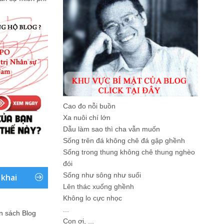
Cao đo nỗi buồn
Xa nuôi chí lớn
Dẫu làm sao thì cha vẫn muốn
Sống trên đá không chê đá gập ghềnh
Sống trong thung không chê thung nghèo
đói
Sống như sông như suối
 khai
Lên thác xuống ghềnh
Không lo cực nhọc
...
ản sách Blog
Con ơi, ...