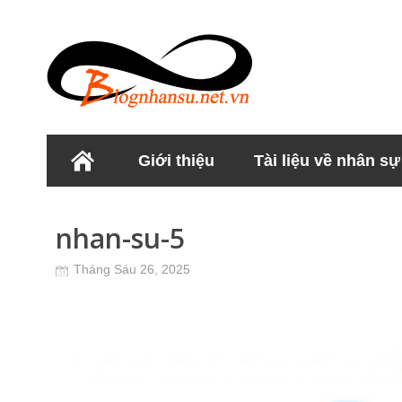
Giới thiệu
Tài liệu về nhân sự
Học viện Nhân sư
nhan-su-5
Tháng Sáu 26, 2025