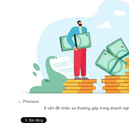
← Previous
8 vấn đề nhân sự thường gặp trong doanh ngh
Pin It