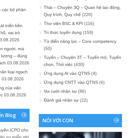
Thải – Chuyện 3Q – Quan hệ lao động,
o các bộ phận
Quy trình, Quy chế
(220)
Thư viện BSC & KPI
(116)
át triển bền
Tri thức tuyển dụng
(159)
ồ, vai trò
3.08.2026
Từ điển năng lực – Core competency
(50)
ần người, mà
 lượng – đúng
Tuyển – Chuyện 3T – Tuyển mộ, Tuyển
ách
03.08.2026
chọn, Thử việc
(430)
hân loại ngạch
Ứng dụng AI vào QTNS
(4)
n
03.08.2026
Ứng dụng CNTT vào QTNS
(6)
ng của việc
Vui cười nhân sự
(86)
ức
03.08.2026
Đánh giá nhân sự
(22)
ển Blog
NÓI VỚI CON
uyền iCPO cho
Nhân sự miễn phí