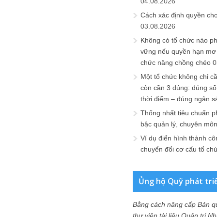
04.08.2026
Cách xác định quyền ch
03.08.2026
Không có tổ chức nào ph
vững nếu quyền hạn mơ h
chức năng chồng chéo
0
Một tổ chức không chỉ c
còn cần 3 đúng: đúng số
thời điểm – đúng ngân s
Thống nhất tiêu chuẩn p
bậc quản lý, chuyên mô
Ví dụ điển hình thành cô
chuyển đổi cơ cấu tổ ch
Ủng hộ Quỹ phát tri
Bằng cách nâng cấp Bản q
thư viện tài liệu Quản trị 