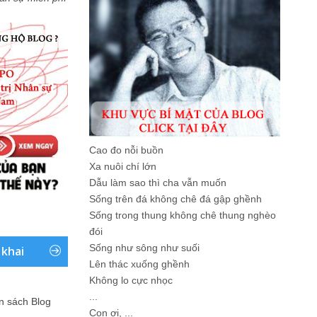
Cao đo nỗi buồn
Xa nuôi chí lớn
Dẫu làm sao thì cha vẫn muốn
Sống trên đá không chê đá gập ghềnh
Sống trong thung không chê thung nghèo
đói
Sống như sông như suối
 khai
Lên thác xuống ghềnh
Không lo cực nhọc
...
ản sách Blog
Con ơi, ...