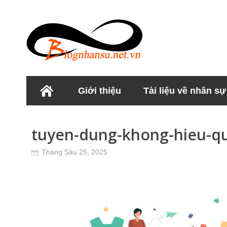
Giới thiệu
Tài liệu về nhân sự
Học viện Nhân sư
tuyen-dung-khong-hieu-q
Tháng Sáu 25, 2025