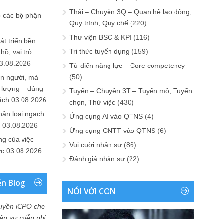
Thải – Chuyện 3Q – Quan hệ lao động,
o các bộ phận
Quy trình, Quy chế
(220)
Thư viện BSC & KPI
(116)
át triển bền
Tri thức tuyển dụng
(159)
ồ, vai trò
3.08.2026
Từ điển năng lực – Core competency
(50)
ần người, mà
 lượng – đúng
Tuyển – Chuyện 3T – Tuyển mộ, Tuyển
ách
03.08.2026
chọn, Thử việc
(430)
hân loại ngạch
Ứng dụng AI vào QTNS
(4)
n
03.08.2026
Ứng dụng CNTT vào QTNS
(6)
ng của việc
Vui cười nhân sự
(86)
ức
03.08.2026
Đánh giá nhân sự
(22)
ển Blog
NÓI VỚI CON
uyền iCPO cho
Nhân sự miễn phí