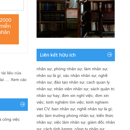
Liên kết hữu ích
nhân sự
;
phòng nhân sự
;
làm nhân sự
;
tài liệu của
nhân sự là gì
;
xác nhận nhân sự
;
nghề
i ....
Xem các
nhân sự
;
đào tạo nhân sự
;
cach quan ly
nhân sự
;
nhân viên nhân sự
;
sách quản trị
nhân sự hay
;
đơn xin nghỉ việc
;
đơn xin
việc
;
kinh nghiệm tìm việc
;
kinh nghiem
viet CV
;
ban nhân sự
;
nghề nhân sự là gì
;
việc làm trưởng phòng nhân sự
;
kiến thức
ả công việc
nhân sự
;
việc làm nhân sự
;
giám đốc nhân
sự
;
cách tính lương
;
công ty nhân sự
;