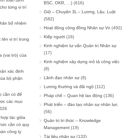
ính toán định
BSC, OKR, …)
(616)
ho từng vị trí
Giữ – Chuyện 3L – Lương, Lậu, Luật
(582)
phân bổ nhiệm
Hoạt động cộng đồng Nhân sự Vn
(492)
Kiếp người
(16)
tên vị trí trong
Kinh nghiệm tư vấn Quản trị Nhân sự
(17)
 (vai trò) của
Kinh nghiệm xây dựng mô tả công việc
(8)
hận xác định
Lãnh đạo nhân sự
(8)
của bộ phận
Lương thưởng và đãi ngộ
(112)
 cần có để
Pháp chế – Quan hệ lao động
(136)
ược các mục
Phát triển – đào tạo nhân sự nhân lực
2026
(56)
 hợp tác giữa
Quản trị tri thức – Knowledge
chức cần có quy
Management
(19)
oàn công ty
Tài liệu nhân sự
(133)