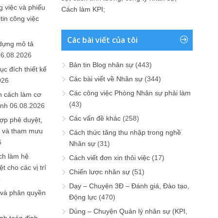
 việc và phiếu
Cách làm KPI
;
tin công việc
Các bài viết của tôi
 dựng mô tả
06.08.2026
Bản tin Blog nhân sự
(443)
ục đích thiết kế
Các bài viết về Nhân sự
(344)
026
Các công việc Phòng Nhân sự phải làm
n cách làm cơ
(43)
anh
06.08.2026
Các vấn đề khác
(258)
ợp phê duyệt,
in và tham mưu
Cách thức tăng thu nhập trong nghề
6
Nhân sự
(31)
ch làm hệ
Cách viết đơn xin thôi việc
(17)
t cho các vị trí
Chiến lược nhân sự
(51)
6
Dạy – Chuyện 3Đ – Đánh giá, Đào tạo,
 và phân quyền
Động lực
(470)
Dùng – Chuyện Quản lý nhân sự (KPI,