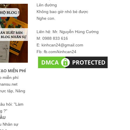
Lên đường
Không bao giờ nhỏ bé được
Nghe con.
Liên hệ: Mr. Nguyễn Hùng Cường
M: 0988 833 616
E: kinhcan24@gmail.com
Fb: fb.com/kinhcan24
TẠO MIỄN PHÍ
o miễn phí
hansu.net
hực tập, Nâng
 câu hỏi: "Làm
g ?"
MẪU
ệu Nhân sự