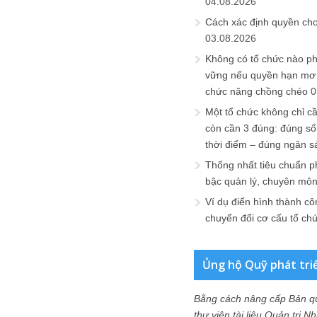
04.08.2026
Cách xác định quyền ch
03.08.2026
Không có tổ chức nào ph
vững nếu quyền hạn mơ h
chức năng chồng chéo
0
Một tổ chức không chỉ c
còn cần 3 đúng: đúng số
thời điểm – đúng ngân s
Thống nhất tiêu chuẩn p
bậc quản lý, chuyên mô
Ví dụ điển hình thành cô
chuyển đổi cơ cấu tổ ch
Ủng hộ Quỹ phát tri
Bằng cách nâng cấp Bản q
thư viện tài liệu Quản trị 