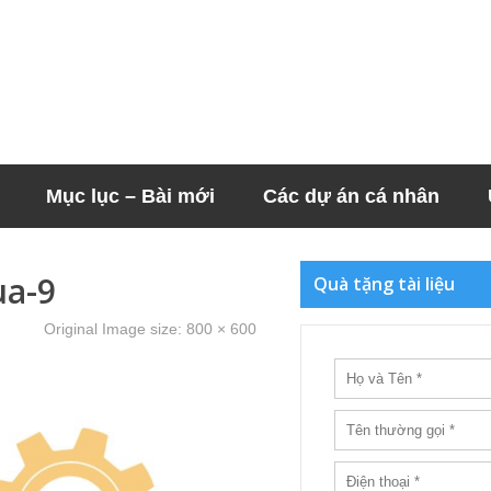
Mục lục – Bài mới
Các dự án cá nhân
ua-9
Quà tặng tài liệu
Original Image size:
800 × 600