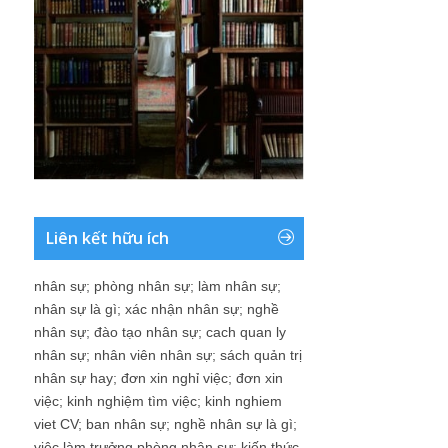
Liên kết hữu ích
nhân sự
;
phòng nhân sự
;
làm nhân sự
;
nhân sự là gì
;
xác nhận nhân sự
;
nghề
nhân sự
;
đào tạo nhân sự
;
cach quan ly
nhân sự
;
nhân viên nhân sự
;
sách quản trị
nhân sự hay
;
đơn xin nghỉ việc
;
đơn xin
việc
;
kinh nghiệm tìm việc
;
kinh nghiem
viet CV
;
ban nhân sự
;
nghề nhân sự là gì
;
việc làm trưởng phòng nhân sự
;
kiến thức