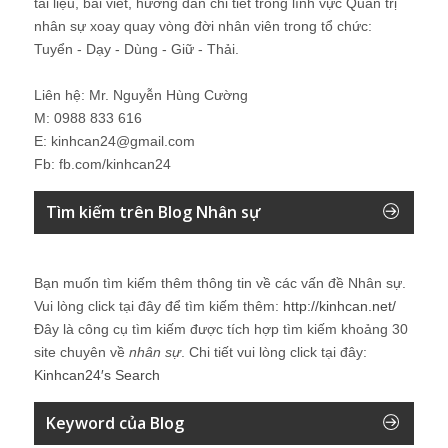
tài liệu, bài viết, hướng dẫn chi tiết trong lĩnh vực Quản trị
nhân sự xoay quay vòng đời nhân viên trong tổ chức:
Tuyển - Dạy - Dùng - Giữ - Thải.
Liên hệ: Mr. Nguyễn Hùng Cường
M: 0988 833 616
E: kinhcan24@gmail.com
Fb: fb.com/kinhcan24
Tìm kiếm trên Blog Nhân sự
Bạn muốn tìm kiếm thêm thông tin về các vấn đề
Nhân sự
.
Vui lòng click tại đây để tìm kiếm thêm:
http://kinhcan.net/
Đây là công cụ tìm kiếm được tích hợp tìm kiếm khoảng 30
site chuyên về
nhân sự
. Chi tiết vui lòng click tại đây:
Kinhcan24′s Search
Keyword của Blog