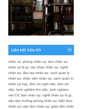
Liên kết hữu ích
nhân sự
;
phòng nhân sự
;
làm nhân sự
;
nhân sự là gì
;
xác nhận nhân sự
;
nghề
nhân sự
;
đào tạo nhân sự
;
cach quan ly
nhân sự
;
nhân viên nhân sự
;
sách quản trị
nhân sự hay
;
đơn xin nghỉ việc
;
đơn xin
việc
;
kinh nghiệm tìm việc
;
kinh nghiem
viet CV
;
ban nhân sự
;
nghề nhân sự là gì
;
việc làm trưởng phòng nhân sự
;
kiến thức
nhân sự
;
việc làm nhân sự
;
giám đốc nhân