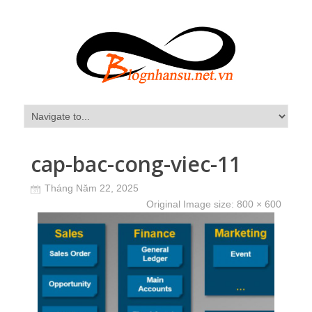
cap-bac-cong-viec-11
Tháng Năm 22, 2025
Original Image size:
800 × 600