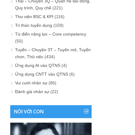
Thải – Chuyện 3Q – Quan hệ lao động,
Quy trình, Quy chế
(221)
Thư viện BSC & KPI
(116)
Tri thức tuyển dụng
(159)
Từ điển năng lực – Core competency
(50)
Tuyển – Chuyện 3T – Tuyển mộ, Tuyển
chọn, Thử việc
(434)
Ứng dụng AI vào QTNS
(4)
Ứng dụng CNTT vào QTNS
(6)
Vui cười nhân sự
(86)
Đánh giá nhân sự
(22)
NÓI VỚI CON