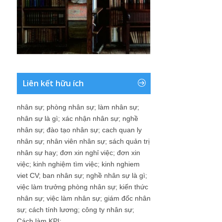
Liên kết hữu ích
nhân sự
;
phòng nhân sự
;
làm nhân sự
;
nhân sự là gì
;
xác nhận nhân sự
;
nghề
nhân sự
;
đào tạo nhân sự
;
cach quan ly
nhân sự
;
nhân viên nhân sự
;
sách quản trị
nhân sự hay
;
đơn xin nghỉ việc
;
đơn xin
việc
;
kinh nghiệm tìm việc
;
kinh nghiem
viet CV
;
ban nhân sự
;
nghề nhân sự là gì
;
việc làm trưởng phòng nhân sự
;
kiến thức
nhân sự
;
việc làm nhân sự
;
giám đốc nhân
sự
;
cách tính lương
;
công ty nhân sự
;
Cách làm KPI
;