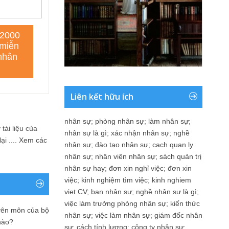
Liên kết hữu ích
nhân sự
;
phòng nhân sự
;
làm nhân sự
;
tài liệu của
nhân sự là gì
;
xác nhận nhân sự
;
nghề
i ....
Xem các
nhân sự
;
đào tạo nhân sự
;
cach quan ly
nhân sự
;
nhân viên nhân sự
;
sách quản trị
nhân sự hay
;
đơn xin nghỉ việc
;
đơn xin
việc
;
kinh nghiệm tìm việc
;
kinh nghiem
viet CV
;
ban nhân sự
;
nghề nhân sự là gì
;
việc làm trưởng phòng nhân sự
;
kiến thức
yên môn của bộ
nhân sự
;
việc làm nhân sự
;
giám đốc nhân
nào?
sự
;
cách tính lương
;
công ty nhân sự
;