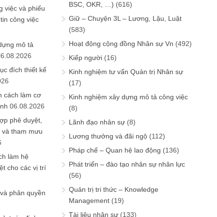
BSC, OKR, …)
(616)
 việc và phiếu
Giữ – Chuyện 3L – Lương, Lậu, Luật
tin công việc
(583)
Hoạt động cộng đồng Nhân sự Vn
(492)
 dựng mô tả
06.08.2026
Kiếp người
(16)
ục đích thiết kế
Kinh nghiệm tư vấn Quản trị Nhân sự
026
(17)
n cách làm cơ
Kinh nghiệm xây dựng mô tả công việc
anh
06.08.2026
(8)
ợp phê duyệt,
Lãnh đạo nhân sự
(8)
in và tham mưu
Lương thưởng và đãi ngộ
(112)
6
Pháp chế – Quan hệ lao động
(136)
ch làm hệ
Phát triển – đào tạo nhân sự nhân lực
t cho các vị trí
(56)
6
Quản trị tri thức – Knowledge
 và phân quyền
Management
(19)
Tài liệu nhân sự
(133)