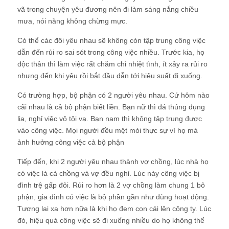
vã trong chuyện yêu đương nên đi làm sáng nắng chiều
mưa, nói năng không chừng mực.
Có thể các đôi yêu nhau sẽ không còn tập trung công việc
dẫn đến rủi ro sai sót trong công việc nhiều. Trước kia, họ
độc thân thì làm việc rất chăm chỉ nhiệt tình, ít xảy ra rủi ro
nhưng đến khi yêu rồi bắt đầu dẫn tới hiệu suất đi xuống.
Có trường hợp, bộ phận có 2 người yêu nhau. Cứ hôm nào
cãi nhau là cả bộ phận biết liền. Bạn nữ thì đá thúng đụng
lia, nghỉ việc vô tội vạ. Bạn nam thì không tập trung được
vào công việc. Mọi người đều mệt mỏi thực sự vì họ mà
ảnh hưởng công việc cả bộ phận
Tiếp đến, khi 2 người yêu nhau thành vợ chồng, lúc nhà họ
có việc là cả chồng và vợ đều nghỉ. Lúc này công việc bị
đình trệ gấp đôi. Rủi ro hơn là 2 vợ chồng làm chung 1 bô
phận, gia đình có việc là bộ phần gần như dùng hoạt động.
Tương lai xa hơn nữa là khi họ đem con cái lên công ty. Lúc
đó, hiệu quả công việc sẽ đi xuống nhiều do họ không thể