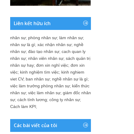
Liên kết hữu ích
nhân sự
;
phòng nhân sự
;
làm nhân sự
;
nhân sự là gì
;
xác nhận nhân sự
;
nghề
nhân sự
;
đào tạo nhân sự
;
cach quan ly
nhân sự
;
nhân viên nhân sự
;
sách quản trị
nhân sự hay
;
đơn xin nghỉ việc
;
đơn xin
việc
;
kinh nghiệm tìm việc
;
kinh nghiem
viet CV
;
ban nhân sự
;
nghề nhân sự là gì
;
việc làm trưởng phòng nhân sự
;
kiến thức
nhân sự
;
việc làm nhân sự
;
giám đốc nhân
sự
;
cách tính lương
;
công ty nhân sự
;
Cách làm KPI
;
Các bài viết của tôi