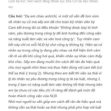
Link tài trợ:
Seri sách Blog Nhân sự
; Đĩa CD
tài liệu Nhân
sự
;
Câu hỏi:
"
Dạ em chào anh/chị, vì một số vấn đề lùm xùm
về nhân sự cũ mà sếp em đã cho toàn bộ nhân viên ký
Cam kết trong đó có điều khoản “Không được bày tỏ tình
cảm, yêu đương trong công ty để ảnh hưởng đến công việc
và năng suất làm việc và văn hoá công ty”. Tuy nhiên cam
kết này chỉ có mỗi NLĐ ký chứ công ty không ký. Hiện tại có
nhân sự trong công ty đang yêu nhau và thể hiện tình cảm
rất rõ và đôi khi cũng hơi quá, khiến nhân sự khác cảm thấy
khó chịu. Sếp em đang muốn tìm cách để răn đe hiệu quả
cho mọi người nhìn theo mà thực hiện đúng với cam kết (có
thể sa thải 1 trong 2). Nhưng theo em biết thì việc sa thải vì
lý do nhân sự yêu đương trong công ty là sai luật, nhưng 1
trong 2 bạn có năng suất làm việc không tốt thật nhưng bên
em lại chưa có các tiêu chí rõ ràng để đánh giá mức độ
hoàn thành công việc của NLĐ.
Nhờ mọi người tư vấn giúp em cách để răn đe hiệu quả mà
không cần sa thải hoặc sa thải nhưng phải phù hợp với luật