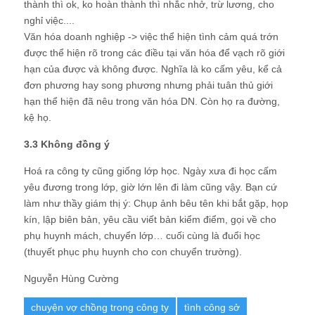
thành thì ok, ko hoàn thành thì nhắc nhở, trừ lương, cho
nghỉ việc....
Văn hóa doanh nghiệp -> việc thể hiện tình cảm quá trớn
được thể hiện rõ trong các điều tại văn hóa để vạch rõ giới
hạn của được và không được. Nghĩa là ko cấm yêu, kể cả
đơn phương hay song phương nhưng phải tuân thủ giới
hạn thể hiện đã nêu trong văn hóa DN. Còn họ ra đường,
kệ họ.
3.3 Không đồng ý
Hoá ra công ty cũng giống lớp học. Ngày xưa đi học cấm
yêu đương trong lớp, giờ lớn lên đi làm cũng vậy. Bạn cứ
làm như thầy giám thị ý: Chụp ảnh bêu tên khi bắt gặp, họp
kín, lập biên bản, yêu cầu viết bản kiểm điểm, gọi về cho
phụ huynh mách, chuyển lớp… cuối cùng là đuổi học
(thuyết phục phụ huynh cho con chuyển trường).
Nguyễn Hùng Cường
chuyện vợ chồng trong công ty
tình công sở