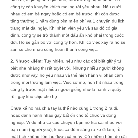
công ty còn khuyến khích mọi người yêu nhau. Nếu cưới
nhau có em bé ngay hoặc có em bé trước, thì còn được
tặng thưởng 1 năm dùng bỉm miễn phí và 1 chuyến du lịch
trăng mật dài ngày. Khi nhân viên yêu và sau đó có gia
đình, công ty sẽ trở thành một dấu ấn khó phai trong cuộc
đời. Họ sẽ gắn bó với công ty hơn. Khi có việc xảy ra họ sẽ
san sẻ cho nhau cùng hoàn thành công việc.
2. Nhược điểm:
Tuy nhiên, nếu như các đôi biết giữ ý tứ
biết nhẹ nhàng thì rất tuyệt vời. Nhưng nhiều người không
được như vậy, họ yêu nhau và thể hiện hành vi phản cảm
trong môi trường làm việc. Việc sờ mó, hôn hít nhau trong
công ty trước mặt nhiều người giống như là hành vi quấy
rối, gây khó chịu cho họ.
Chưa kể họ mà chia tay là thế nào cũng 1 trong 2 ra đi,
hoặc đành hanh nhau gây bất ổn cho tổ chức và đồng
nghiệp. Ví dụ như có câu chuyện bạn nữ kia cãi nhau với
bạn nam (người yêu), khóc cả đêm sáng ra ko đi làm, rồi
mát tích không liên lạc được cả ngày. Có những hôm do cãi