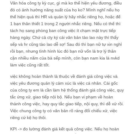
Văn hóa công ty kỳ cục, gì mà ko thể hiện yêu đương, điều
đó có ảnh hưởng năng suất của họ ko? Mình nghĩ nếu họ
thể hiện quá thì HR và quản lý hãy nhắc riêng họ, hoặc để
1 bạn thân thiết 1 trong 2 người nhắc riêng. Nếu có thể thì
tách họ sang phòng ban công việc ít chạm mặt trực tiếp
hàng ngày. Chứ cả cty ký cái văn bản tào lao này thì thấy
sếp và hr cũng tào lao dễ sợ! Sau đó thì bạn nữ tự xin nghỉ
rồi bạn, nhưng tình hình lúc đó bạn nữ vốn là trợ lý thân
cận nhiều năm của bà sếp mình, còn bạn nam kia là nvkd
làm việc cũng rất tốt.
việc không hoàn thành là thuộc về đánh giá công việc và
việc yêu đương quản lý cảm xúc là việc cá nhân. Cái gốc
của công ty em là cần làm hệ thống đánh giá công việc, quy
tắc ứng xử, giao tiếp nội bộ. Nếu bạn vi phạm về hoàn
thành công việc, hay quy tắc giao tiếp, nội quy, thì dễ xử rồi.
Việc chung công ty có văn bản rõ ràng đối chiếu xử, việc
riêng cứ kệ họ thôi.
KPI -> đo lường đánh giá kết quả công việc. Nếu họ hoàn