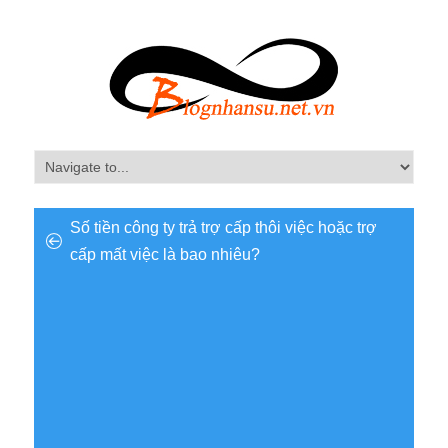
Số tiền công ty trả trợ cấp thôi việc hoặc trợ
cấp mất việc là bao nhiêu?