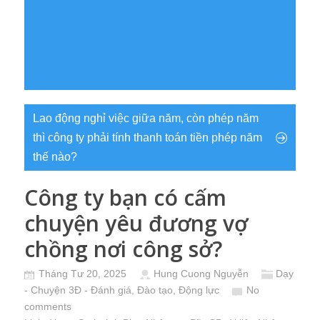
Lao động nghỉ việc giữa năm, còn phép năm
thì công ty phải tính thanh toán tiền phép năm
thế nào?
Công ty bạn có cấm
chuyện yêu đương vợ
chồng nơi công sở?
Tháng Tư 20, 2025
Hung Cuong Nguyễn
Dạy
- Chuyện 3Đ - Đánh giá, Đào tạo, Động lực
No
comments