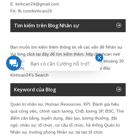
E: kinhcan24@gmail.com
Fb: fb.com/kinhcan24
Tìm kiếm trên Blog Nhân sự
Bạn muốn tìm kiếm thêm thông tin về các vấn đề
Nhân sự
.
Vui lòng click tại đây để tìm kiếm thêm:
http://kinhcan.net/
Đây là công cụ tìm kiếm được tích hợp tìm kiếm khoảng 30
Bạn có cần Cường hỗ trợ?
site chuyên về
nhân sự
. Chi tiết vui lòng click tại đây:
Kinhcan24′s Search
Keyword của Blog
Quản trị nhân sự, Human Resources, KPI, Đánh giá hiệu
quả công việc, chính sách lương, CnB, lương 3P, BSC, Thẻ
điểm cân bằng, tuyển dụng, đào tạo, lương thưởng, đãi
ngộ, nhân sự, tổ chức, cơ cấu tổ chức, hệ thống Quản trị
Nhân sự, trưởng phòng Nhân sự, tái tạo tổ chức