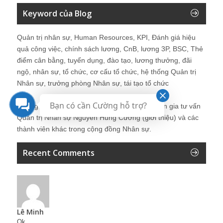
Keyword của Blog
Quản trị nhân sự, Human Resources, KPI, Đánh giá hiệu
quả công việc, chính sách lương, CnB, lương 3P, BSC, Thẻ
điểm cân bằng, tuyển dụng, đào tạo, lương thưởng, đãi
ngộ, nhân sự, tổ chức, cơ cấu tổ chức, hệ thống Quản trị
Nhân sự, trưởng phòng Nhân sự, tái tạo tổ chức
Bạn có cần Cường hỗ trợ?
Những bài viết tại blog được chia sẻ bởi chuyên gia tư vấn
Quản trị Nhân sự Nguyễn Hùng Cường (
giới thiệu
) và các
thành viên khác trong cộng đồng Nhân sự.
Recent Comments
Lê Minh
Ok