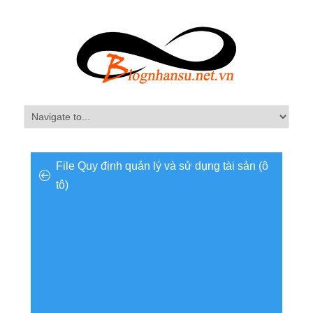
File Quy định quản lý và sử dụng tài sản (ô
tô)