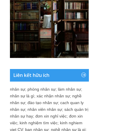
Liên kết hữu ích
nhân sự
;
phòng nhân sự
;
làm nhân sự
;
nhân sự là gì
;
xác nhận nhân sự
;
nghề
nhân sự
;
đào tạo nhân sự
;
cach quan ly
nhân sự
;
nhân viên nhân sự
;
sách quản trị
nhân sự hay
;
đơn xin nghỉ việc
;
đơn xin
việc
;
kinh nghiệm tìm việc
;
kinh nghiem
viet CV
;
ban nhân sự
;
nghề nhân sự là gì
;