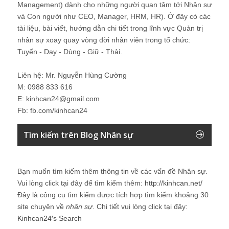
Management) dành cho những người quan tâm tới Nhân sự
và Con người như CEO, Manager, HRM, HR). Ở đây có các
tài liệu, bài viết, hướng dẫn chi tiết trong lĩnh vực Quản trị
nhân sự xoay quay vòng đời nhân viên trong tổ chức:
Tuyển - Dạy - Dùng - Giữ - Thải.
Liên hệ: Mr. Nguyễn Hùng Cường
M: 0988 833 616
E: kinhcan24@gmail.com
Fb: fb.com/kinhcan24
Tìm kiếm trên Blog Nhân sự
Bạn muốn tìm kiếm thêm thông tin về các vấn đề
Nhân sự
.
Vui lòng click tại đây để tìm kiếm thêm:
http://kinhcan.net/
Đây là công cụ tìm kiếm được tích hợp tìm kiếm khoảng 30
site chuyên về
nhân sự
. Chi tiết vui lòng click tại đây:
Kinhcan24′s Search