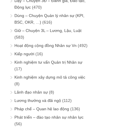
Dạy – Chuyện 3Đ – Đánh giá, Đào tạo,
Động lực
(470)
Dùng – Chuyện Quản lý nhân sự (KPI,
BSC, OKR, …)
(616)
Giữ – Chuyện 3L – Lương, Lậu, Luật
(583)
Hoạt động cộng đồng Nhân sự Vn
(492)
Kiếp người
(16)
Kinh nghiệm tư vấn Quản trị Nhân sự
(17)
Kinh nghiệm xây dựng mô tả công việc
(8)
Lãnh đạo nhân sự
(8)
Lương thưởng và đãi ngộ
(112)
Pháp chế – Quan hệ lao động
(136)
Phát triển – đào tạo nhân sự nhân lực
(56)