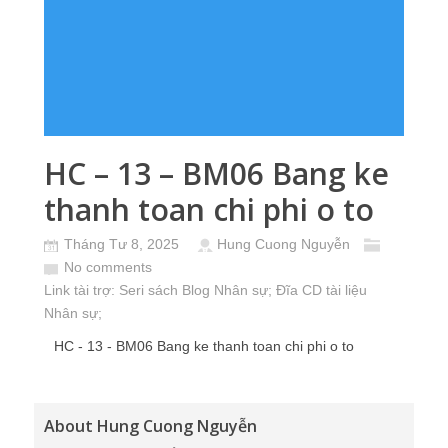
HC – 13 – BM06 Bang ke
thanh toan chi phi o to
Tháng Tư 8, 2025
Hung Cuong Nguyễn
No comments
Link tài trợ:
Seri sách Blog Nhân sự
; Đĩa CD
tài liệu
Nhân sự
;
HC - 13 - BM06 Bang ke thanh toan chi phi o to
About Hung Cuong Nguyễn