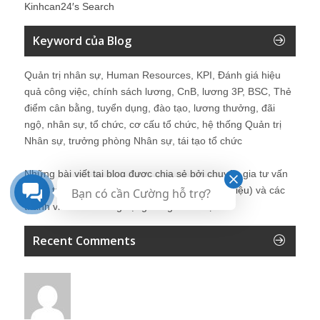
Kinhcan24′s Search
Keyword của Blog
Quản trị nhân sự, Human Resources, KPI, Đánh giá hiệu
quả công việc, chính sách lương, CnB, lương 3P, BSC, Thẻ
điểm cân bằng, tuyển dụng, đào tạo, lương thưởng, đãi
ngộ, nhân sự, tổ chức, cơ cấu tổ chức, hệ thống Quản trị
Nhân sự, trưởng phòng Nhân sự, tái tạo tổ chức
Những bài viết tại blog được chia sẻ bởi chuyên gia tư vấn
Quản trị Nhân sự Nguyễn Hùng Cường (
giới thiệu
) và các
Bạn có cần Cường hỗ trợ?
thành viên khác trong cộng đồng Nhân sự.
Recent Comments