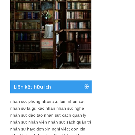
Liên kết hữu ích
nhân sự
;
phòng nhân sự
;
làm nhân sự
;
nhân sự là gì
;
xác nhận nhân sự
;
nghề
nhân sự
;
đào tạo nhân sự
;
cach quan ly
nhân sự
;
nhân viên nhân sự
;
sách quản trị
nhân sự hay
;
đơn xin nghỉ việc
;
đơn xin