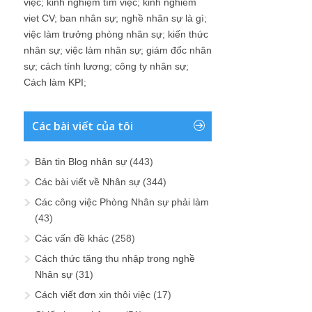
việc
;
kinh nghiệm tìm việc
;
kinh nghiem
viet CV
;
ban nhân sự
;
nghề nhân sự là gì
;
việc làm trưởng phòng nhân sự
;
kiến thức
nhân sự
;
việc làm nhân sự
;
giám đốc nhân
sự
;
cách tính lương
;
công ty nhân sự
;
Cách làm KPI
;
Các bài viết của tôi
Bản tin Blog nhân sự
(443)
Các bài viết về Nhân sự
(344)
Các công việc Phòng Nhân sự phải làm
(43)
Các vấn đề khác
(258)
Cách thức tăng thu nhập trong nghề
Nhân sự
(31)
Cách viết đơn xin thôi việc
(17)