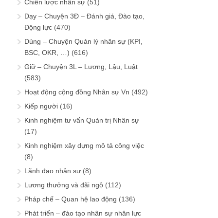
Chiến lược nhân sự
(51)
Dạy – Chuyện 3Đ – Đánh giá, Đào tạo,
Động lực
(470)
Dùng – Chuyện Quản lý nhân sự (KPI,
BSC, OKR, …)
(616)
Giữ – Chuyện 3L – Lương, Lậu, Luật
(583)
Hoạt động cộng đồng Nhân sự Vn
(492)
Kiếp người
(16)
Kinh nghiệm tư vấn Quản trị Nhân sự
(17)
Kinh nghiệm xây dựng mô tả công việc
(8)
Lãnh đạo nhân sự
(8)
Lương thưởng và đãi ngộ
(112)
Pháp chế – Quan hệ lao động
(136)
Phát triển – đào tạo nhân sự nhân lực