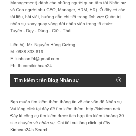
Management) dành cho những người quan tâm tới Nhân sự
và Con người như CEO, Manager, HRM, HR). Ở đây có các
tài liệu, bài viết, hướng dẫn chi tiết trong lĩnh vực Quản trị
nhân sự xoay quay vòng đời nhân viên trong tổ chức:
Tuyển - Dạy - Dùng - Giữ - Thải.
Liên hệ: Mr. Nguyễn Hùng Cường
M: 0988 833 616
E: kinhcan24@gmail.com
Fb: fb.com/kinhcan24
Tìm kiếm trên Blog Nhân sự
Bạn muốn tìm kiếm thêm thông tin về các vấn đề
Nhân sự
.
Vui lòng click tại đây để tìm kiếm thêm:
http://kinhcan.net/
Đây là công cụ tìm kiếm được tích hợp tìm kiếm khoảng 30
site chuyên về
nhân sự
. Chi tiết vui lòng click tại đây:
Kinhcan24′s Search