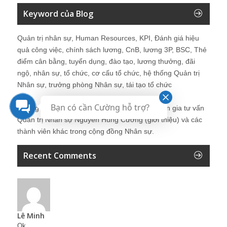
Keyword của Blog
Quản trị nhân sự, Human Resources, KPI, Đánh giá hiệu
quả công việc, chính sách lương, CnB, lương 3P, BSC, Thẻ
điểm cân bằng, tuyển dụng, đào tạo, lương thưởng, đãi
ngộ, nhân sự, tổ chức, cơ cấu tổ chức, hệ thống Quản trị
Nhân sự, trưởng phòng Nhân sự, tái tạo tổ chức
Bạn có cần Cường hỗ trợ?
Những bài viết tại blog được chia sẻ bởi chuyên gia tư vấn
Quản trị Nhân sự Nguyễn Hùng Cường (
giới thiệu
) và các
thành viên khác trong cộng đồng Nhân sự.
Recent Comments
Lê Minh
Ok