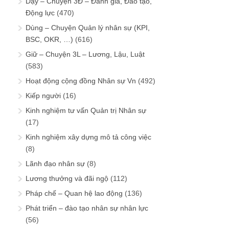
Dạy – Chuyện 3Đ – Đánh giá, Đào tạo,
Động lực
(470)
Dùng – Chuyện Quản lý nhân sự (KPI,
BSC, OKR, …)
(616)
Giữ – Chuyện 3L – Lương, Lậu, Luật
(583)
Hoạt động cộng đồng Nhân sự Vn
(492)
Kiếp người
(16)
Kinh nghiệm tư vấn Quản trị Nhân sự
(17)
Kinh nghiệm xây dựng mô tả công việc
(8)
Lãnh đạo nhân sự
(8)
Lương thưởng và đãi ngộ
(112)
Pháp chế – Quan hệ lao động
(136)
Phát triển – đào tạo nhân sự nhân lực
(56)