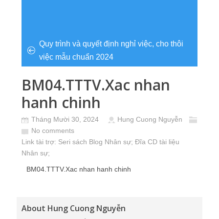
Quy trình và quyết định nghỉ việc, cho thôi
việc mẫu chuẩn 2024
BM04.TTTV.Xac nhan
hanh chinh
Tháng Mười 30, 2024
Hung Cuong Nguyễn
No comments
Link tài trợ:
Seri sách Blog Nhân sự
; Đĩa CD
tài liệu
Nhân sự
;
BM04.TTTV.Xac nhan hanh chinh
About Hung Cuong Nguyễn