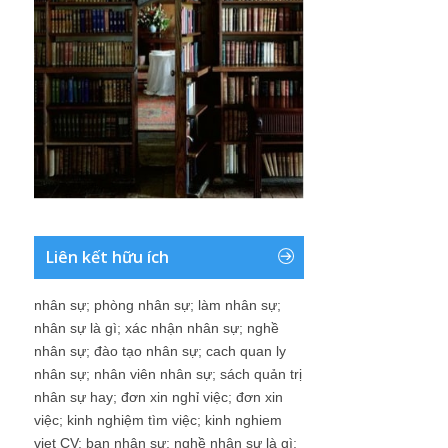
Liên kết hữu ích
nhân sự
;
phòng nhân sự
;
làm nhân sự
;
nhân sự là gì
;
xác nhận nhân sự
;
nghề
nhân sự
;
đào tạo nhân sự
;
cach quan ly
nhân sự
;
nhân viên nhân sự
;
sách quản trị
nhân sự hay
;
đơn xin nghỉ việc
;
đơn xin
việc
;
kinh nghiệm tìm việc
;
kinh nghiem
viet CV
;
ban nhân sự
;
nghề nhân sự là gì
;