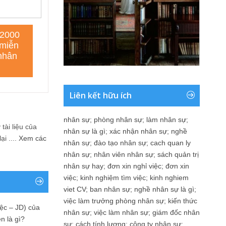
Liên kết hữu ích
nhân sự
;
phòng nhân sự
;
làm nhân sự
;
tài liệu của
nhân sự là gì
;
xác nhận nhân sự
;
nghề
i ....
Xem các
nhân sự
;
đào tạo nhân sự
;
cach quan ly
nhân sự
;
nhân viên nhân sự
;
sách quản trị
nhân sự hay
;
đơn xin nghỉ việc
;
đơn xin
việc
;
kinh nghiệm tìm việc
;
kinh nghiem
viet CV
;
ban nhân sự
;
nghề nhân sự là gì
;
việc làm trưởng phòng nhân sự
;
kiến thức
ệc – JD) của
nhân sự
;
việc làm nhân sự
;
giám đốc nhân
n là gì?
sự
;
cách tính lương
;
công ty nhân sự
;