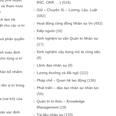
ợp phê duyệt,
BSC, OKR, …)
(616)
in và tham mưu
Giữ – Chuyện 3L – Lương, Lậu, Luật
6
(582)
ch làm hệ
Hoạt động cộng đồng Nhân sự Vn
(492)
t cho các vị trí
Kiếp người
(16)
6
Kinh nghiệm tư vấn Quản trị Nhân sự
 và phân quyền
(17)
Kinh nghiệm xây dựng mô tả công việc
ính toán định
(8)
ho từng vị trí
Lãnh đạo nhân sự
(8)
phân bổ nhiệm
Lương thưởng và đãi ngộ
(112)
Pháp chế – Quan hệ lao động
(136)
tên vị trí trong
Phát triển – đào tạo nhân sự nhân lực
(56)
 (vai trò) của
Quản trị tri thức – Knowledge
Management
(19)
hận xác định
Tài liệu nhân sự
(133)