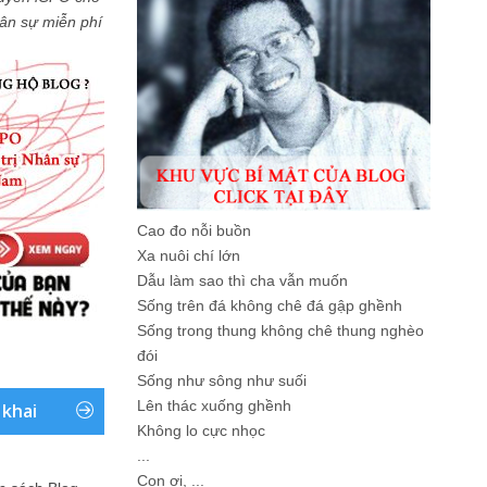
Nhân sự miễn phí
Cao đo nỗi buồn
Xa nuôi chí lớn
Dẫu làm sao thì cha vẫn muốn
Sống trên đá không chê đá gập ghềnh
Sống trong thung không chê thung nghèo
đói
Sống như sông như suối
Lên thác xuống ghềnh
 khai
Không lo cực nhọc
...
Con ơi, ...