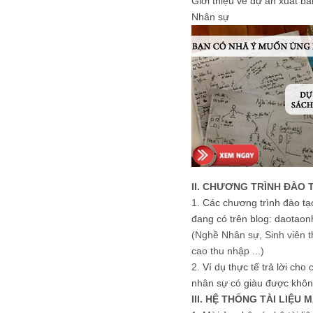
Giới thiệu về dự án xuất b
Nhân sự
II. CHƯƠNG TRÌNH ĐÀO 
1.
Các chương trình đào tạ
đang có trên blog: daotaon
(Nghề Nhân sự, Sinh viên t
cao thu nhập ...)
2.
Ví dụ thực tế trả lời cho
nhân sự có giàu được khôn
III. HỆ THỐNG TÀI LIỆU 