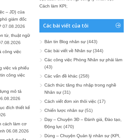
Cách làm KPI
;
ệc – JD) của
 phó giám đốc
Các bài viết của tôi
?
07.08.2026
n từ, thuật ngữ
Bản tin Blog nhân sự
(443)
07.08.2026
Các bài viết về Nhân sự
(344)
ả công việc
Các công việc Phòng Nhân sự phải làm
(43)
 việc và phiếu
tin công việc
Các vấn đề khác
(258)
Cách thức tăng thu nhập trong nghề
 dựng mô tả
Nhân sự
(31)
06.08.2026
Cách viết đơn xin thôi việc
(17)
ục đích thiết kế
Chiến lược nhân sự
(51)
026
Dạy – Chuyện 3Đ – Đánh giá, Đào tạo,
n cách làm cơ
Động lực
(470)
anh
06.08.2026
Dùng – Chuyện Quản lý nhân sự (KPI,