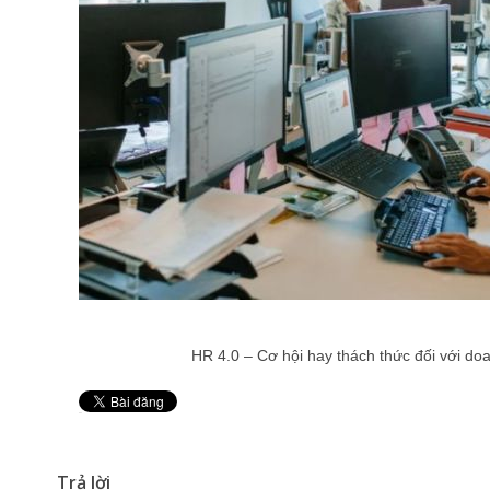
HR 4.0 – Cơ hội hay thách thức đối với do
Pin It
Trả lời