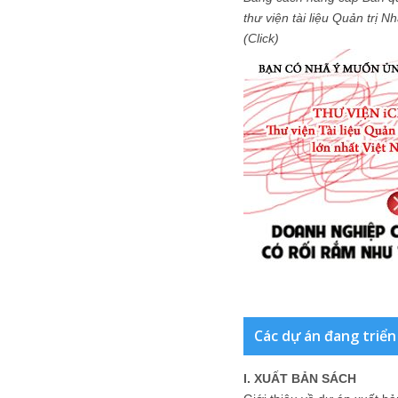
thư viện tài liệu Quản trị 
(Click)
Các dự án đang triển
I. XUẤT BẢN SÁCH