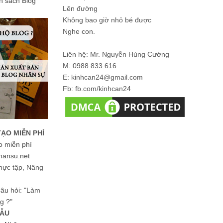
ản sách Blog
Lên đường
Không bao giờ nhỏ bé được
Nghe con.
Liên hệ: Mr. Nguyễn Hùng Cường
M: 0988 833 616
E: kinhcan24@gmail.com
Fb: fb.com/kinhcan24
TẠO MIỄN PHÍ
o miễn phí
hansu.net
hực tập, Nâng
 câu hỏi: "Làm
g ?"
MẪU