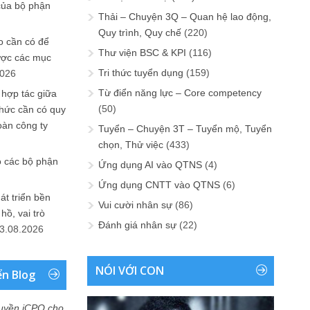
của bộ phận
Thải – Chuyện 3Q – Quan hệ lao động,
Quy trình, Quy chế
(220)
 cần có để
Thư viện BSC & KPI
(116)
ược các mục
Tri thức tuyển dụng
(159)
2026
Từ điển năng lực – Core competency
 hợp tác giữa
(50)
chức cần có quy
oàn công ty
Tuyển – Chuyện 3T – Tuyển mộ, Tuyển
chọn, Thử việc
(433)
o các bộ phận
Ứng dụng AI vào QTNS
(4)
Ứng dụng CNTT vào QTNS
(6)
át triển bền
Vui cười nhân sự
(86)
ồ, vai trò
Đánh giá nhân sự
(22)
3.08.2026
NÓI VỚI CON
ển Blog
uyền iCPO cho