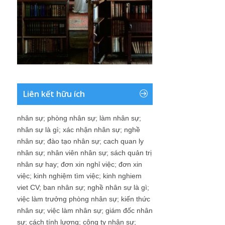
Liên kết hữu ích
nhân sự
;
phòng nhân sự
;
làm nhân sự
;
nhân sự là gì
;
xác nhận nhân sự
;
nghề
nhân sự
;
đào tạo nhân sự
;
cach quan ly
nhân sự
;
nhân viên nhân sự
;
sách quản trị
nhân sự hay
;
đơn xin nghỉ việc
;
đơn xin
việc
;
kinh nghiệm tìm việc
;
kinh nghiem
viet CV
;
ban nhân sự
;
nghề nhân sự là gì
;
việc làm trưởng phòng nhân sự
;
kiến thức
nhân sự
;
việc làm nhân sự
;
giám đốc nhân
sự
;
cách tính lương
;
công ty nhân sự
;