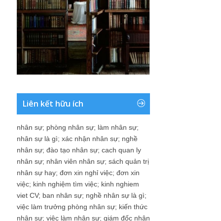
Liên kết hữu ích
nhân sự
;
phòng nhân sự
;
làm nhân sự
;
nhân sự là gì
;
xác nhận nhân sự
;
nghề
nhân sự
;
đào tạo nhân sự
;
cach quan ly
nhân sự
;
nhân viên nhân sự
;
sách quản trị
nhân sự hay
;
đơn xin nghỉ việc
;
đơn xin
việc
;
kinh nghiệm tìm việc
;
kinh nghiem
viet CV
;
ban nhân sự
;
nghề nhân sự là gì
;
việc làm trưởng phòng nhân sự
;
kiến thức
nhân sự
;
việc làm nhân sự
;
giám đốc nhân