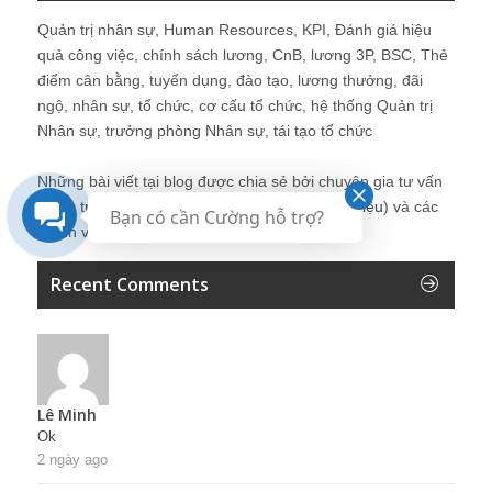
Quản trị nhân sự, Human Resources, KPI, Đánh giá hiệu
quả công việc, chính sách lương, CnB, lương 3P, BSC, Thẻ
điểm cân bằng, tuyển dụng, đào tạo, lương thưởng, đãi
ngộ, nhân sự, tổ chức, cơ cấu tổ chức, hệ thống Quản trị
Nhân sự, trưởng phòng Nhân sự, tái tạo tổ chức
Những bài viết tại blog được chia sẻ bởi chuyên gia tư vấn
Quản trị Nhân sự Nguyễn Hùng Cường (
giới thiệu
) và các
Bạn có cần Cường hỗ trợ?
thành viên khác trong cộng đồng Nhân sự.
Recent Comments
Lê Minh
Ok
2 ngày ago