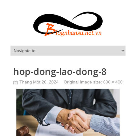
hop-dong-lao-dong-8
Tháng Một 26, 2024
Original Image size:
600 × 400