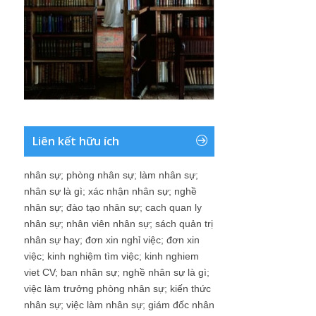
Liên kết hữu ích
nhân sự
;
phòng nhân sự
;
làm nhân sự
;
nhân sự là gì
;
xác nhận nhân sự
;
nghề
nhân sự
;
đào tạo nhân sự
;
cach quan ly
nhân sự
;
nhân viên nhân sự
;
sách quản trị
nhân sự hay
;
đơn xin nghỉ việc
;
đơn xin
việc
;
kinh nghiệm tìm việc
;
kinh nghiem
viet CV
;
ban nhân sự
;
nghề nhân sự là gì
;
việc làm trưởng phòng nhân sự
;
kiến thức
nhân sự
;
việc làm nhân sự
;
giám đốc nhân