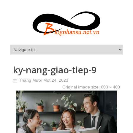
ky-nang-giao-tiep-9
Tháng Mười Một 24, 2023
Original Image size:
600 × 400