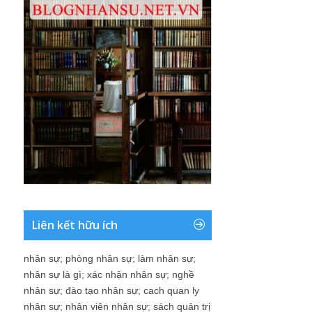
Liên kết hữu ích
nhân sự
;
phòng nhân sự
;
làm nhân sự
;
nhân sự là gì
;
xác nhận nhân sự
;
nghề
nhân sự
;
đào tạo nhân sự
;
cach quan ly
nhân sự
;
nhân viên nhân sự
;
sách quản trị