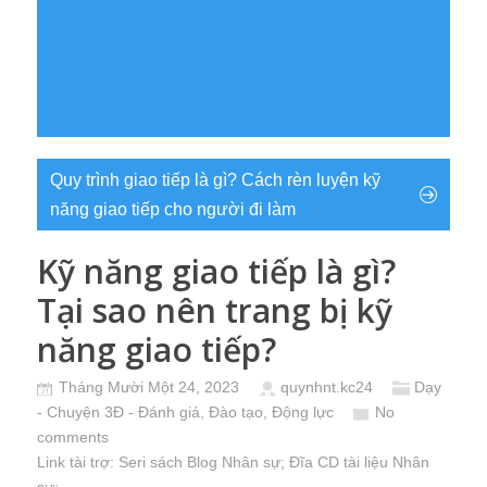
Quy trình giao tiếp là gì? Cách rèn luyện kỹ
năng giao tiếp cho người đi làm
Kỹ năng giao tiếp là gì?
Tại sao nên trang bị kỹ
năng giao tiếp?
Tháng Mười Một 24, 2023
quynhnt.kc24
Dạy
- Chuyện 3Đ - Đánh giá, Đào tạo, Động lực
No
comments
Link tài trợ:
Seri sách Blog Nhân sự
; Đĩa CD
tài liệu Nhân