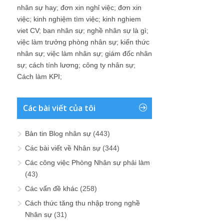
nhân sự hay
;
đơn xin nghỉ việc
;
đơn xin
việc
;
kinh nghiệm tìm việc
;
kinh nghiem
viet CV
;
ban nhân sự
;
nghề nhân sự là gì
;
việc làm trưởng phòng nhân sự
;
kiến thức
nhân sự
;
việc làm nhân sự
;
giám đốc nhân
sự
;
cách tính lương
;
công ty nhân sự
;
Cách làm KPI
;
Các bài viết của tôi
Bản tin Blog nhân sự
(443)
Các bài viết về Nhân sự
(344)
Các công việc Phòng Nhân sự phải làm
(43)
Các vấn đề khác
(258)
Cách thức tăng thu nhập trong nghề
Nhân sự
(31)