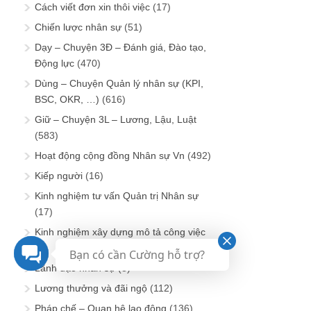
Cách viết đơn xin thôi việc
(17)
Chiến lược nhân sự
(51)
Dạy – Chuyện 3Đ – Đánh giá, Đào tạo,
Động lực
(470)
Dùng – Chuyện Quản lý nhân sự (KPI,
BSC, OKR, …)
(616)
Giữ – Chuyện 3L – Lương, Lậu, Luật
(583)
Hoạt động cộng đồng Nhân sự Vn
(492)
Kiếp người
(16)
Kinh nghiệm tư vấn Quản trị Nhân sự
(17)
Kinh nghiệm xây dựng mô tả công việc
(8)
Bạn có cần Cường hỗ trợ?
Lãnh đạo nhân sự
(8)
Lương thưởng và đãi ngộ
(112)
Pháp chế – Quan hệ lao động
(136)