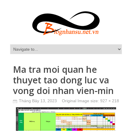
Ma tra moi quan he
thuyet tao dong luc va
vong doi nhan vien-min
Tháng Bảy 13, 2023
Original Image size:
927 × 218