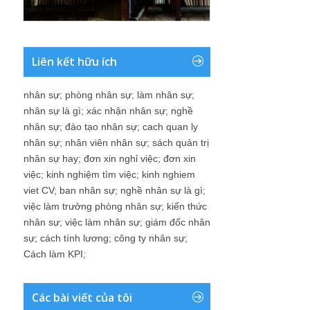
Liên kết hữu ích
nhân sự
;
phòng nhân sự
;
làm nhân sự
;
nhân sự là gì
;
xác nhận nhân sự
;
nghề
nhân sự
;
đào tạo nhân sự
;
cach quan ly
nhân sự
;
nhân viên nhân sự
;
sách quản trị
nhân sự hay
;
đơn xin nghỉ việc
;
đơn xin
việc
;
kinh nghiệm tìm việc
;
kinh nghiem
viet CV
;
ban nhân sự
;
nghề nhân sự là gì
;
việc làm trưởng phòng nhân sự
;
kiến thức
nhân sự
;
việc làm nhân sự
;
giám đốc nhân
sự
;
cách tính lương
;
công ty nhân sự
;
Cách làm KPI
;
Các bài viết của tôi