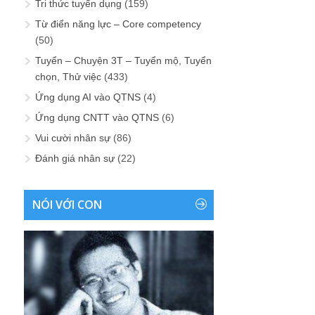
Tri thức tuyển dụng
(159)
Từ điển năng lực – Core competency
(50)
Tuyển – Chuyện 3T – Tuyển mộ, Tuyển
chọn, Thử việc
(433)
Ứng dụng AI vào QTNS
(4)
Ứng dụng CNTT vào QTNS
(6)
Vui cười nhân sự
(86)
Đánh giá nhân sự
(22)
NÓI VỚI CON