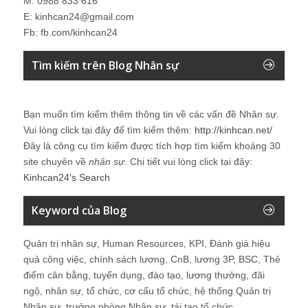
M: 0988 833 616
E: kinhcan24@gmail.com
Fb: fb.com/kinhcan24
Tìm kiếm trên Blog Nhân sự
Bạn muốn tìm kiếm thêm thông tin về các vấn đề
Nhân sự
.
Vui lòng click tại đây để tìm kiếm thêm:
http://kinhcan.net/
Đây là công cụ tìm kiếm được tích hợp tìm kiếm khoảng 30
site chuyên về
nhân sự
. Chi tiết vui lòng click tại đây:
Kinhcan24′s Search
Keyword của Blog
Quản trị nhân sự, Human Resources, KPI, Đánh giá hiệu
quả công việc, chính sách lương, CnB, lương 3P, BSC, Thẻ
điểm cân bằng, tuyển dụng, đào tạo, lương thưởng, đãi
ngộ, nhân sự, tổ chức, cơ cấu tổ chức, hệ thống Quản trị
Nhân sự, trưởng phòng Nhân sự, tái tạo tổ chức