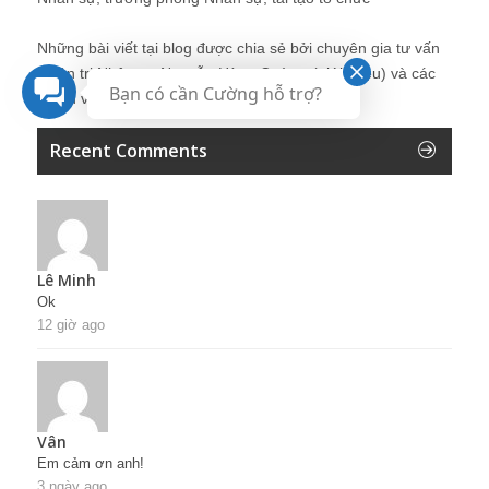
Những bài viết tại blog được chia sẻ bởi chuyên gia tư vấn
Quản trị Nhân sự Nguyễn Hùng Cường (
giới thiệu
) và các
Bạn có cần Cường hỗ trợ?
thành viên khác trong cộng đồng Nhân sự.
Recent Comments
Lê Minh
Ok
12 giờ ago
Vân
Em cảm ơn anh!
3 ngày ago