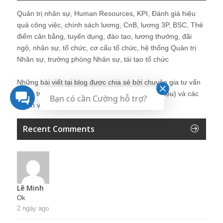
Quản trị nhân sự, Human Resources, KPI, Đánh giá hiệu
quả công việc, chính sách lương, CnB, lương 3P, BSC, Thẻ
điểm cân bằng, tuyển dụng, đào tạo, lương thưởng, đãi
ngộ, nhân sự, tổ chức, cơ cấu tổ chức, hệ thống Quản trị
Nhân sự, trưởng phòng Nhân sự, tái tạo tổ chức
Những bài viết tại blog được chia sẻ bởi chuyên gia tư vấn
Quản trị Nhân sự Nguyễn Hùng Cường (
giới thiệu
) và các
Bạn có cần Cường hỗ trợ?
thành viên khác trong cộng đồng Nhân sự.
Recent Comments
Lê Minh
Ok
2 ngày ago