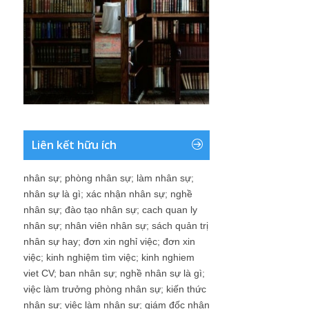
Liên kết hữu ích
nhân sự
;
phòng nhân sự
;
làm nhân sự
;
nhân sự là gì
;
xác nhận nhân sự
;
nghề
nhân sự
;
đào tạo nhân sự
;
cach quan ly
nhân sự
;
nhân viên nhân sự
;
sách quản trị
nhân sự hay
;
đơn xin nghỉ việc
;
đơn xin
việc
;
kinh nghiệm tìm việc
;
kinh nghiem
viet CV
;
ban nhân sự
;
nghề nhân sự là gì
;
việc làm trưởng phòng nhân sự
;
kiến thức
nhân sự
;
việc làm nhân sự
;
giám đốc nhân