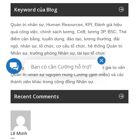
Keyword của Blog
Quản trị nhân sự, Human Resources, KPI, Đánh giá hiệu
quả công việc, chính sách lương, CnB, lương 3P, BSC, Thẻ
điểm cân bằng, tuyển dụng, đào tạo, lương thưởng, đãi
ngộ, nhân sự, tổ chức, cơ cấu tổ chức, hệ thống Quản trị
Nhân sự, trưởng phòng Nhân sự, tái tạo tổ chức
Bạn có cần Cường hỗ trợ?
Những bài viết tại blog được chia sẻ bởi chuyên gia tư vấn
Quản trị Nhân sự Nguyễn Hùng Cường (
giới thiệu
) và các
thành viên khác trong cộng đồng Nhân sự.
Recent Comments
Lê Minh