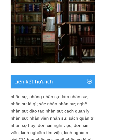
Liên kết hữu ích
nhân sự
;
phòng nhân sự
;
làm nhân sự
;
nhân sự là gì
;
xác nhận nhân sự
;
nghề
nhân sự
;
đào tạo nhân sự
;
cach quan ly
nhân sự
;
nhân viên nhân sự
;
sách quản trị
nhân sự hay
;
đơn xin nghỉ việc
;
đơn xin
việc
;
kinh nghiệm tìm việc
;
kinh nghiem
viet CV
;
ban nhân sự
;
nghề nhân sự là gì
;