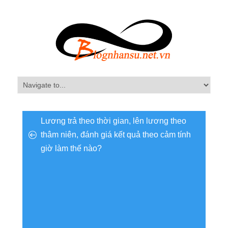
Lương trả theo thời gian, lên lương theo
thâm niên, đánh giá kết quả theo cảm tính
giờ làm thế nào?