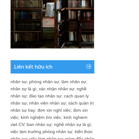
Liên kết hữu ích
nhân sự
;
phòng nhân sự
;
làm nhân sự
;
nhân sự là gì
;
xác nhận nhân sự
;
nghề
nhân sự
;
đào tạo nhân sự
;
cach quan ly
nhân sự
;
nhân viên nhân sự
;
sách quản trị
nhân sự hay
;
đơn xin nghỉ việc
;
đơn xin
việc
;
kinh nghiệm tìm việc
;
kinh nghiem
viet CV
;
ban nhân sự
;
nghề nhân sự là gì
;
việc làm trưởng phòng nhân sự
;
kiến thức
nhân sự
;
việc làm nhân sự
;
giám đốc nhân