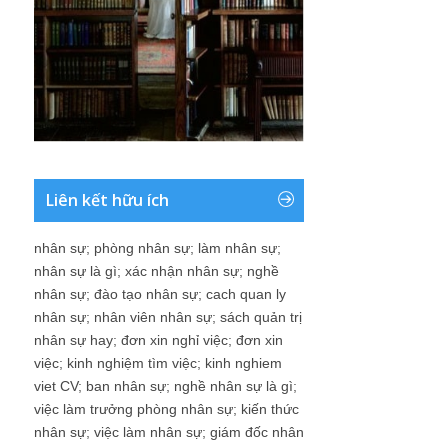
Liên kết hữu ích
nhân sự
;
phòng nhân sự
;
làm nhân sự
;
nhân sự là gì
;
xác nhận nhân sự
;
nghề
nhân sự
;
đào tạo nhân sự
;
cach quan ly
nhân sự
;
nhân viên nhân sự
;
sách quản trị
nhân sự hay
;
đơn xin nghỉ việc
;
đơn xin
việc
;
kinh nghiệm tìm việc
;
kinh nghiem
viet CV
;
ban nhân sự
;
nghề nhân sự là gì
;
việc làm trưởng phòng nhân sự
;
kiến thức
nhân sự
;
việc làm nhân sự
;
giám đốc nhân