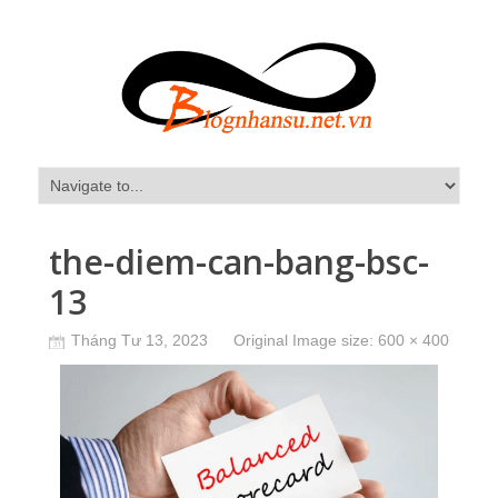
the-diem-can-bang-bsc-
13
Tháng Tư 13, 2023
Original Image size:
600 × 400