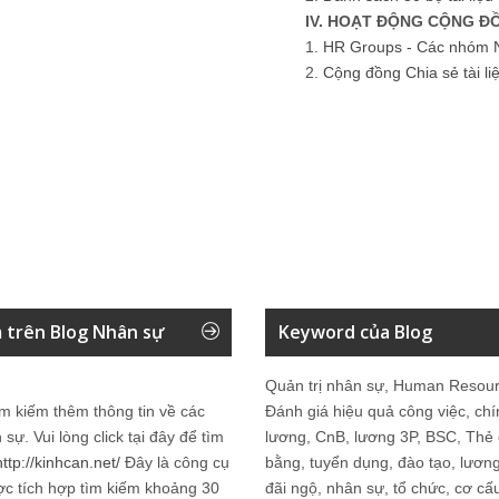
IV. HOẠT ĐỘNG CỘNG Đ
1.
HR Groups - Các nhóm 
2.
Cộng đồng Chia sẻ tài l
 trên Blog Nhân sự
Keyword của Blog
Quản trị nhân sự, Human Resour
m kiếm thêm thông tin về các
Đánh giá hiệu quả công việc, ch
 sự
. Vui lòng click tại đây để tìm
lương, CnB, lương 3P, BSC, Thẻ
http://kinhcan.net/
Đây là công cụ
bằng, tuyển dụng, đào tạo, lươn
ợc tích hợp tìm kiếm khoảng 30
đãi ngộ, nhân sự, tổ chức, cơ cấ