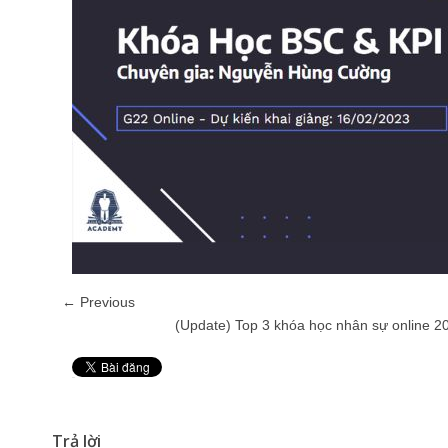
← Previous
(Update) Top 3 khóa học nhân sự online 2
Pin It
Trả lời