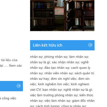
Liên kết hữu ích
nhân sự
;
phòng nhân sự
;
làm nhân sự
;
tài liệu của
nhân sự là gì
;
xác nhận nhân sự
;
nghề
i ....
Xem các
nhân sự
;
đào tạo nhân sự
;
cach quan ly
nhân sự
;
nhân viên nhân sự
;
sách quản trị
nhân sự hay
;
đơn xin nghỉ việc
;
đơn xin
việc
;
kinh nghiệm tìm việc
;
kinh nghiem
viet CV
;
ban nhân sự
;
nghề nhân sự là gì
;
việc làm trưởng phòng nhân sự
;
kiến thức
ả công việc
nhân sự
;
việc làm nhân sự
;
giám đốc nhân
sự
;
cách tính lương
;
công ty nhân sự
;