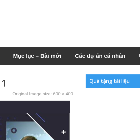
Mục lục – Bài mới
Các dự án cá nhân
11
Quà tặng tài liệu
Original Image size:
600 × 400