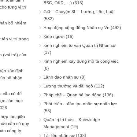
ính toán định
BSC, OKR, …)
(616)
ho từng vị trí
Giữ – Chuyện 3L – Lương, Lậu, Luật
(582)
phân bổ nhiệm
Hoạt động cộng đồng Nhân sự Vn
(492)
Kiếp người
(16)
tên vị trí trong
Kinh nghiệm tư vấn Quản trị Nhân sự
(17)
 (vai trò) của
Kinh nghiệm xây dựng mô tả công việc
(8)
hận xác định
Lãnh đạo nhân sự
(8)
của bộ phận
Lương thưởng và đãi ngộ
(112)
 cần có để
Pháp chế – Quan hệ lao động
(136)
ược các mục
Phát triển – đào tạo nhân sự nhân lực
2026
(56)
 hợp tác giữa
Quản trị tri thức – Knowledge
chức cần có quy
Management
(19)
oàn công ty
Tài liệu nhân sự
(133)