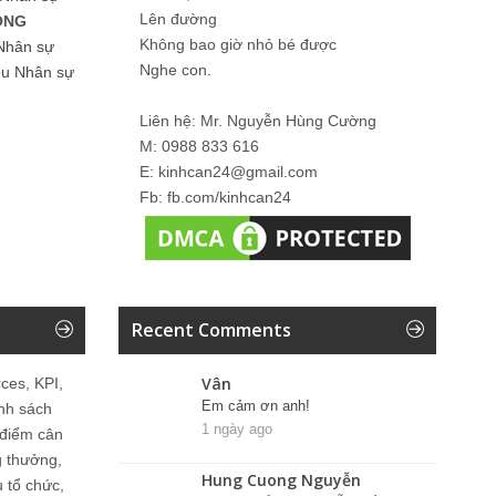
Lên đường
ỒNG
Không bao giờ nhỏ bé được
Nhân sự
Nghe con.
iệu Nhân sự
Liên hệ: Mr. Nguyễn Hùng Cường
M: 0988 833 616
E: kinhcan24@gmail.com
Fb: fb.com/kinhcan24
Recent Comments
Vân
ces, KPI,
Em cảm ơn anh!
ính sách
1 ngày ago
 điểm cân
g thưởng,
Hung Cuong Nguyễn
u tổ chức,