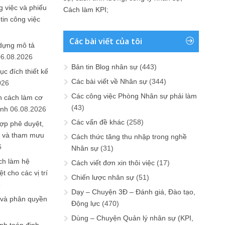
 việc và phiếu
Cách làm KPI
;
tin công việc
Các bài viết của tôi
 dựng mô tả
06.08.2026
Bản tin Blog nhân sự
(443)
ục đích thiết kế
Các bài viết về Nhân sự
(344)
026
Các công việc Phòng Nhân sự phải làm
n cách làm cơ
(43)
anh
06.08.2026
Các vấn đề khác
(258)
ợp phê duyệt,
in và tham mưu
Cách thức tăng thu nhập trong nghề
6
Nhân sự
(31)
ch làm hệ
Cách viết đơn xin thôi việc
(17)
t cho các vị trí
Chiến lược nhân sự
(51)
6
Dạy – Chuyện 3Đ – Đánh giá, Đào tạo,
 và phân quyền
Động lực
(470)
Dùng – Chuyện Quản lý nhân sự (KPI,