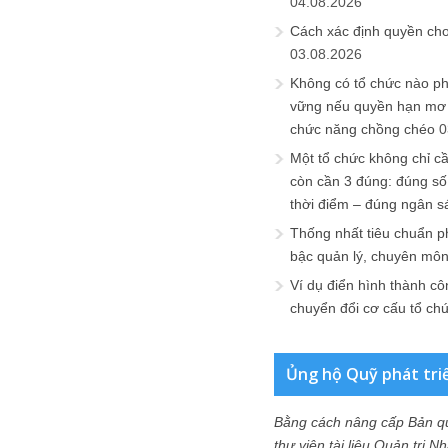
04.08.2026
Cách xác định quyền ch
03.08.2026
Không có tổ chức nào ph
vững nếu quyền hạn mơ h
chức năng chồng chéo
0
Một tổ chức không chỉ c
còn cần 3 đúng: đúng số
thời điểm – đúng ngân s
Thống nhất tiêu chuẩn p
bậc quản lý, chuyên mô
Ví dụ điển hình thành cô
chuyển đổi cơ cấu tổ ch
Ủng hộ Quỹ phát tri
Bằng cách nâng cấp Bản q
thư viện tài liệu Quản trị 