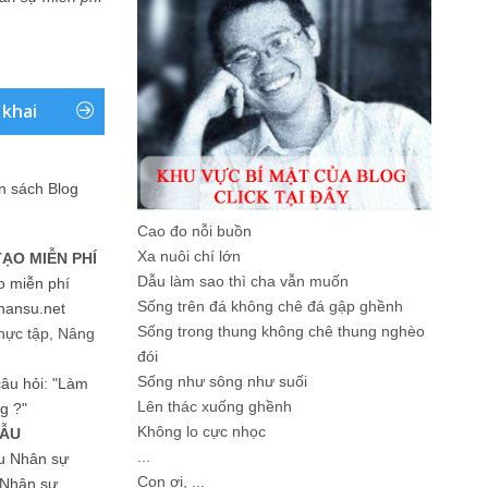
 khai
ản sách Blog
Cao đo nỗi buồn
Xa nuôi chí lớn
TẠO MIỄN PHÍ
Dẫu làm sao thì cha vẫn muốn
o miễn phí
Sống trên đá không chê đá gập ghềnh
hansu.net
Sống trong thung không chê thung nghèo
hực tập, Nâng
đói
Sống như sông như suối
 câu hỏi: "Làm
Lên thác xuống ghềnh
g ?"
Không lo cực nhọc
MẪU
...
ệu Nhân sự
Con ơi, ...
u Nhân sự