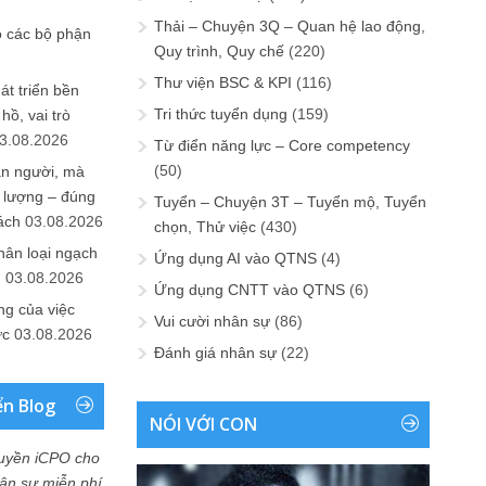
Thải – Chuyện 3Q – Quan hệ lao động,
o các bộ phận
Quy trình, Quy chế
(220)
Thư viện BSC & KPI
(116)
át triển bền
Tri thức tuyển dụng
(159)
ồ, vai trò
3.08.2026
Từ điển năng lực – Core competency
(50)
ần người, mà
 lượng – đúng
Tuyển – Chuyện 3T – Tuyển mộ, Tuyển
ách
03.08.2026
chọn, Thử việc
(430)
hân loại ngạch
Ứng dụng AI vào QTNS
(4)
n
03.08.2026
Ứng dụng CNTT vào QTNS
(6)
ng của việc
Vui cười nhân sự
(86)
ức
03.08.2026
Đánh giá nhân sự
(22)
ển Blog
NÓI VỚI CON
uyền iCPO cho
Nhân sự miễn phí