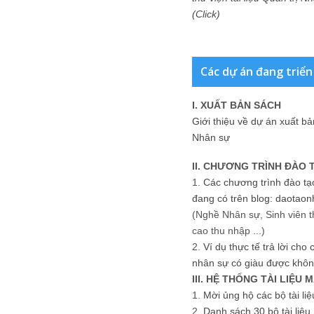
(Click)
Các dự án đang triển
I. XUẤT BẢN SÁCH
Giới thiệu về dự án xuất b
Nhân sự
II. CHƯƠNG TRÌNH ĐÀO 
1.
Các chương trình đào tạ
đang có trên blog: daotaon
(Nghề Nhân sự, Sinh viên t
cao thu nhập ...)
2.
Ví dụ thực tế trả lời cho
nhân sự có giàu được khôn
III. HỆ THỐNG TÀI LIỆU 
1.
Mời ủng hộ các bộ tài li
2.
Danh sách 30 bộ tài liệ