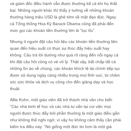
và giám đốc điều hành vẫn được thưởng kể cả khi họ thất
bại. Những người khác thì thấy ý tưởng về những khoản
thưởng hàng triệu USD là ghê tởm về mặt đạo đức. Ngay
cả Tổng thống Hoa Kỳ Barack Obama cũng đã phải đến
mức gọi các khoản tiền thưởng lớn là “tục tĩu”.
Nhưng ít người đặt câu hỏi liệu các khoản tiền thưởng liên
quan đến hiệu suất có thực sự thúc đẩy hiệu suất hay
không. Câu trả lời dường như quá rõ ràng đến nỗi ngay cả
khi đặt câu hỏi cũng có vẻ vô lý. Thật vậy, bất chấp tất cả
những ồn ào về chúng, các khoản khích lệ tài chính tiếp tục
được sử dụng ngày càng nhiều trong mọi lĩnh vực, từ chăm
sóc sức khỏe và dịch vụ công cho đến giảng dạy và học
thuật.
Alfie Kohn, một giáo viên đã trở thành nhà văn cho biết:
“Các nhà kinh tế học và các nhà tư vấn tại coi việc mọi
người được thúc đẩy bởi phần thưởng là một giáo điều gần
như không thể nghi ngờ, vì vậy họ không cảm thấy cần phải
kiểm tra điều này. “Nó giống một đức tin hơn là một giả