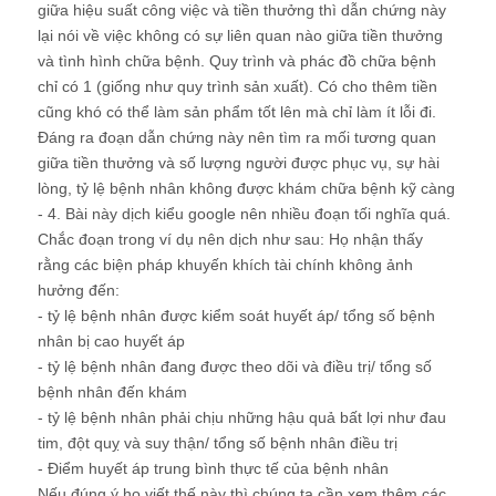
giữa hiệu suất công việc và tiền thưởng thì dẫn chứng này
lại nói về việc không có sự liên quan nào giữa tiền thưởng
và tình hình chữa bệnh. Quy trình và phác đồ chữa bệnh
chỉ có 1 (giống như quy trình sản xuất). Có cho thêm tiền
cũng khó có thể làm sản phẩm tốt lên mà chỉ làm ít lỗi đi.
Đáng ra đoạn dẫn chứng này nên tìm ra mối tương quan
giữa tiền thưởng và số lượng người được phục vụ, sự hài
lòng, tỷ lệ bệnh nhân không được khám chữa bệnh kỹ càng
- 4. Bài này dịch kiểu google nên nhiều đoạn tối nghĩa quá.
Chắc đoạn trong ví dụ nên dịch như sau: Họ nhận thấy
rằng các biện pháp khuyến khích tài chính không ảnh
hưởng đến:
- tỷ lệ bệnh nhân được kiểm soát huyết áp/ tổng số bệnh
nhân bị cao huyết áp
- tỷ lệ bệnh nhân đang được theo dõi và điều trị/ tổng số
bệnh nhân đến khám
- tỷ lệ bệnh nhân phải chịu những hậu quả bất lợi như đau
tim, đột quỵ và suy thận/ tổng số bệnh nhân điều trị
- Điểm huyết áp trung bình thực tế của bệnh nhân
Nếu đúng ý họ viết thế này thì chúng ta cần xem thêm các