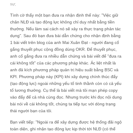
sự
;
Tình cờ thấy một bạn đưa ra nhận định thế này: "Việc giữ
chân NLĐ và tạo động lực không chỉ duy nhất bằng tiền
thưởng. Nếu làm sai cách nó sẽ xảy ra thực trạng phản tác
dụng". Sau đó bạn đưa bài dẫn chứng cho nhận định bằng
1 bài viết trên blog của anh Mai Xuân Đạt - người đang cố
gắng thuyết phục cộng đồng dùng OKR. Để thuyết phục,
anh cố gắng đưa ra nhiều dẫn chứng và bài viết để "đưa ra
cái không tốt" của các phương pháp khác. Ác liệt nhất là
anh đả kích phương pháp quản trị hiệu suất bằng BSC và
KPI. Phương pháp này (KPI) khi xây dựng chính thúc đẩy
(tạo động lực) ngoài những yếu tố tinh thầnh còn có cả yếu
tố lương thưởng. Cụ thể là bài viết mà tôi mạn phép copy
vào đẩy để cả nhà cùng đọc. Nhưng trước khi đọc nội dung
bài nói về cái không tốt, chúng ta tiếp tục với dòng trạng
thái người bạn của tôi.
Bạn viết tiếp: "Ngoài ra để xây dựng được hệ thống đãi ngộ
toàn diện, ghi nhận tạo động lực kịp thời tới NLĐ (có thể