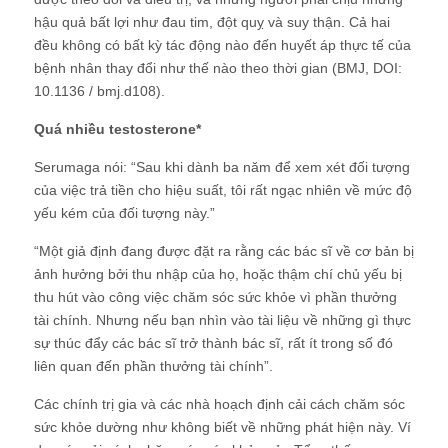
hậu quả bất lợi như đau tim, đột quỵ và suy thận. Cả hai
đều không có bất kỳ tác động nào đến huyết áp thực tế của
bệnh nhân thay đổi như thế nào theo thời gian (BMJ, DOI:
10.1136 / bmj.d108).
Quá nhiều testosterone*
Serumaga nói: “Sau khi dành ba năm để xem xét đối tượng
của việc trả tiền cho hiệu suất, tôi rất ngạc nhiên về mức độ
yếu kém của đối tượng này.”
“Một giả định đang được đặt ra rằng các bác sĩ về cơ bản bị
ảnh hưởng bởi thu nhập của họ, hoặc thậm chí chủ yếu bị
thu hút vào công việc chăm sóc sức khỏe vì phần thưởng
tài chính. Nhưng nếu bạn nhìn vào tài liệu về những gì thực
sự thúc đẩy các bác sĩ trở thành bác sĩ, rất ít trong số đó
liên quan đến phần thưởng tài chính”.
Các chính trị gia và các nhà hoạch định cải cách chăm sóc
sức khỏe dường như không biết về những phát hiện này. Ví