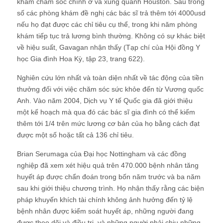
khám chăm sóc chính ở và xung quanh Houston. Sáu trong
số các phòng khám đề nghị các bác sĩ trả thêm tới 4000usd
nếu họ đạt được các chỉ tiêu cụ thể, trong khi năm phòng
khám tiếp tục trả lương bình thường. Không có sự khác biệt
về hiệu suất, Gavagan nhận thấy (Tạp chí của Hội đồng Y
học Gia đình Hoa Kỳ, tập 23, trang 622).
Nghiên cứu lớn nhất và toàn diện nhất về tác động của tiền
thưởng đối với việc chăm sóc sức khỏe đến từ Vương quốc
Anh. Vào năm 2004, Dịch vụ Y tế Quốc gia đã giới thiệu
một kế hoạch mà qua đó các bác sĩ gia đình có thể kiếm
thêm tới 1/4 trên mức lương cơ bản của họ bằng cách đạt
được một số hoặc tất cả 136 chỉ tiêu.
Brian Serumaga của Đại học Nottingham và các đồng
nghiệp đã xem xét hiệu quả trên 470.000 bệnh nhân tăng
huyết áp được chẩn đoán trong bốn năm trước và ba năm
sau khi giới thiệu chương trình. Họ nhận thấy rằng các biện
pháp khuyến khích tài chính không ảnh hưởng đến tỷ lệ
bệnh nhân được kiểm soát huyết áp, những người đang
được theo dõi và điều trị, và những người phải chịu những