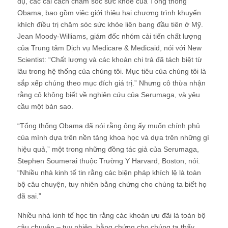
dụ, các cải cách chăm sóc sức khỏe của Tổng thống
Obama, bao gồm việc giới thiệu hai chương trình khuyến
khích điều trị chăm sóc sức khỏe liên bang đầu tiên ở Mỹ.
Jean Moody-Williams, giám đốc nhóm cải tiến chất lượng
của Trung tâm Dịch vụ Medicare & Medicaid, nói với New
Scientist: “Chất lượng và các khoản chi trả đã tách biệt từ
lâu trong hệ thống của chúng tôi. Mục tiêu của chúng tôi là
sắp xếp chúng theo mục đích giá trị.” Nhưng cô thừa nhận
rằng cô không biết về nghiên cứu của Serumaga, và yêu
cầu một bản sao.
“Tổng thống Obama đã nói rằng ông ấy muốn chính phủ
của mình dựa trên nền tảng khoa học và dựa trên những gì
hiệu quả,” một trong những đồng tác giả của Serumaga,
Stephen Soumerai thuộc Trường Y Harvard, Boston, nói.
“Nhiều nhà kinh tế tin rằng các biện pháp khích lệ là toàn
bộ câu chuyện, tuy nhiên bằng chứng cho chúng ta biết họ
đã sai.”
Nhiều nhà kinh tế học tin rằng các khoản ưu đãi là toàn bộ
câu chuyện – tuy nhiên, bằng chứng cho chúng ta thấy