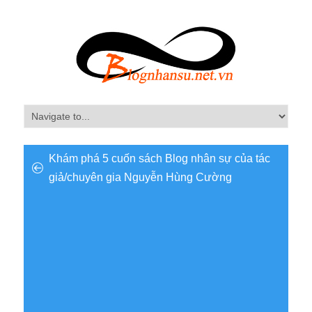
Khám phá 5 cuốn sách Blog nhân sự của tác
giả/chuyên gia Nguyễn Hùng Cường