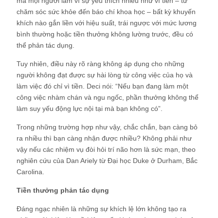
mà mọi người làm vì sự yêu thích nhiều như vì tiền – từ
chăm sóc sức khỏe đến báo chí khoa học – bất kỳ khuyến
khích nào gắn liền với hiệu suất, trái ngược với mức lương
bình thường hoặc tiền thưởng không lường trước, đều có
thể phản tác dụng.
Tuy nhiên, điều này rõ ràng không áp dụng cho những
người không đạt được sự hài lòng từ công việc của họ và
làm việc đó chỉ vì tiền. Deci nói: “Nếu bạn đang làm một
công việc nhàm chán và ngu ngốc, phần thưởng không thể
làm suy yếu động lực nội tại mà bạn không có”.
Trong những trường hợp như vậy, chắc chắn, bạn càng bỏ
ra nhiều thì bạn càng nhận được nhiều? Không phải như
vậy nếu các nhiệm vụ đòi hỏi trí não hơn là sức mạn, theo
nghiên cứu của Dan Ariely từ Đại học Duke ở Durham, Bắc
Carolina.
Tiền thưởng phản tác dụng
Đáng ngạc nhiên là những sự khích lệ lớn không tạo ra