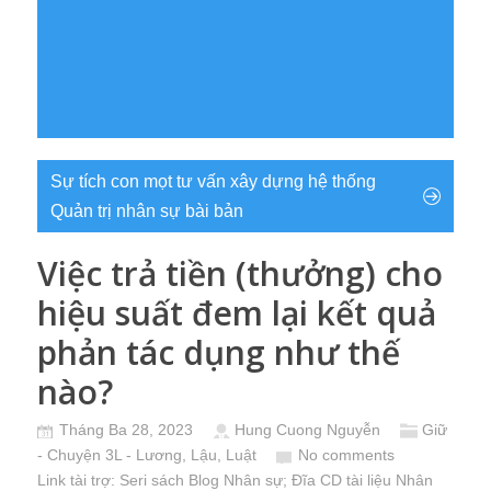
Sự tích con mọt tư vấn xây dựng hệ thống
Quản trị nhân sự bài bản
Việc trả tiền (thưởng) cho
hiệu suất đem lại kết quả
phản tác dụng như thế
nào?
Tháng Ba 28, 2023
Hung Cuong Nguyễn
Giữ
- Chuyện 3L - Lương, Lậu, Luật
No comments
Link tài trợ:
Seri sách Blog Nhân sự
; Đĩa CD
tài liệu Nhân