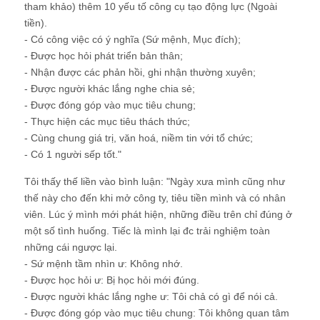
tham khảo) thêm 10 yếu tố công cụ tạo động lực (Ngoài
tiền).
- Có công việc có ý nghĩa (Sứ mệnh, Mục đích);
- Được học hỏi phát triển bản thân;
- Nhận được các phản hồi, ghi nhận thường xuyên;
- Được người khác lắng nghe chia sẻ;
- Được đóng góp vào mục tiêu chung;
- Thực hiện các mục tiêu thách thức;
- Cùng chung giá trị, văn hoá, niềm tin với tổ chức;
- Có 1 người sếp tốt."
Tôi thấy thế liền vào bình luận: "Ngày xưa mình cũng như
thế này cho đến khi mở công ty, tiêu tiền mình và có nhân
viên. Lúc ý mình mới phát hiện, những điều trên chỉ đúng ở
một số tình huống. Tiếc là mình lại đc trải nghiệm toàn
những cái ngược lại.
- Sứ mệnh tầm nhìn ư: Không nhớ.
- Được học hỏi ư: Bị học hỏi mới đúng.
- Được người khác lắng nghe ư: Tôi chả có gì để nói cả.
- Được đóng góp vào mục tiêu chung: Tôi không quan tâm