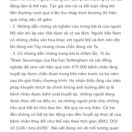
động tâm lý thế nào. Tác giả còn rút ra kết luận rằng khi
tiền thưởng vượt quá 4 lần thu nhập bình thường thì hiệu
quả công việc sẽ giảm.
- 2. Những dẫn chứng và nghiên cứu trong bài là của người
Mỹ nên khi áp vào Việt Nam sẽ có sai lệch. Người Việt Nam
có những chiều văn hóa khác với người Mỹ và Anh nên đôi
khi đúng với Tây nhưng chưa chắc đúng với Ta.
- 3. Có những dẫn chứng trong bài bị nhầm lẫn. Ví dụ:
"Brian Serumaga của Đại học Nottingham và các đồng
nghiệp đã xem xét hiệu quả trên 470.000 bệnh nhân tăng
huyết áp được chẩn đoán trong bốn năm trước và ba năm
sau khi giới thiệu chương trình. Họ nhận thấy rằng các biện
pháp khuyến khích tài chính không ảnh hưởng đến tỷ lệ
bệnh nhân được kiểm soát huyết áp, những người đang
được theo dõi và điều trị, và những người phải chịu những
hậu quả bất lợi như đau tim, đột quỵ và suy thận. Cả hai
đều không có bất kỳ tác động nào đến huyết áp thực tế của
bệnh nhân thay đổi như thế nào theo thời gian (BMJ, DOI:
10.1136 / bmj.d108)". Bài viết đang nói về mối tương quan