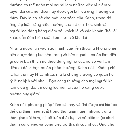
thưởng có thể ngăn mọi người làm những việc vì niềm vui
tuyệt đối của nó, điều này được gọi là hiệu ứng thưởng dư
thừa. Đây là cơ sở cho một loạt sách của Kohn, trong đó
ông lập luận rằng việc thưởng cho trẻ em, học sinh và
người lao động bằng điểm số, khích lệ và các khoản “hối lộ”
khác dẫn đến hiệu suất kém hơn về lâu dài.
Những người tin vào sức mạnh của tiền thưởng không phân
biệt được động lực bên trong và bên ngoài – muốn làm điều
gì đó vì bạn thích nó theo đúng nghĩa của nó so với làm
điều gì đó vì bạn muốn phần thưởng, Kohn nói. “Không chỉ
là hai thứ này khác nhau, mà là chúng thường có quan hệ
tỷ lệ nghịch với nhau. Bạn càng thưởng cho mọi người khi
làm điều gì đó, thì động lực nội tại của họ càng có xu
hướng suy giảm”.
Kohn nói, phương pháp “làm cái này và đạt được cái kia” có
thể cải thiện hiệu suất trong thời gian ngắn, nhưng trong
thời gian dài hơn, nó sẽ luôn thất bại, vì nó biến cuộc chơi
thành công việc và công việc trở thành cực nhọc. Ông cho