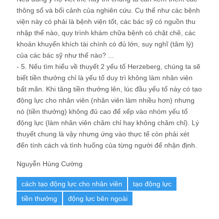
thông số và bối cảnh của nghiên cứu. Cụ thể như các bệnh
viện này có phải là bệnh viện tốt, các bác sỹ có nguồn thu
nhập thế nào, quy trình khám chữa bệnh có chặt chẽ, các
khoản khuyến khích tài chính có đủ lớn, suy nghĩ (tâm lý)
của các bác sỹ như thế nào? ...
- 5. Nếu tìm hiểu về thuyết 2 yếu tố Herzeberg, chúng ta sẽ
biết tiền thưởng chỉ là yếu tố duy trì không làm nhân viên
bất mãn. Khi tăng tiền thưởng lên, lúc đầu yếu tố này có tạo
động lực cho nhân viên (nhân viên làm nhiều hơn) nhưng
nó (tiền thưởng) không đủ cao để xếp vào nhóm yếu tố
động lực (làm nhân viên chăm chỉ hay không chăm chỉ). Lý
thuyết chung là vậy nhưng ứng vào thực tế còn phải xét
đến tính cách và tình huống của từng người để nhận định.
Nguyễn Hùng Cường
cách tạo động lực cho nhân viên
tạo động lực
tiền thưởng
động lực bên ngoài