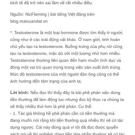
kinh tế đã trở nên sai lầm về rất nhiều điều.
Nguồn: NicFleming | bài tiếng Việt đăng trên
blog.maixuandat.vn
*: Testosterone là một loại hormone được tìm thấy ở người,
cũng như ở các loài động vật khác. Ở nam giới, tinh hoàn
chủ yếu tạo ra testosterone. Buồng trứng của phụ nữ cũng
tạo ra testosterone, mặc dù với một lượng nhỏ hơn nhiều.
Testosterone thường liên quan đến ham muốn tình dục và
đóng một vai trò quan trọng trong việc sản xuất tinh trùng.
Mức độ testosterone của một người đàn ông cũng có thể
ảnh hưởng đến tâm trạng của anh ta.
Lời bình:
Nếu đọc thì thấy đây là bài phê phán việc dùng
tiền thưởng để làm động lực nhưng đọc kỹ thực ra chúng ta
sẽ thấy nhiều thứ hơn là phê phán. Cụ thể:
- 1. Tác giả không hề phê phán cần có tiền thưởng mà
đang muốn nói rằng khi tiền thưởng quá nhiều thì sẽ có tác
dụng ngược. Cái này đúng quá vì tôi đã đọc được quyển
sách nói về thí nghiệm dùng tiền làm phần thưởng sẽ có tác