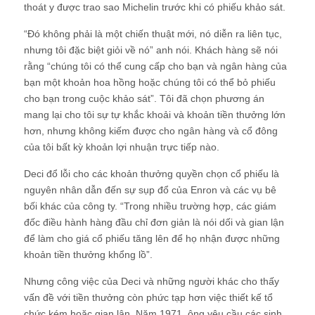
thoát y được trao sao Michelin trước khi có phiếu khảo sát.
“Đó không phải là một chiến thuật mới, nó diễn ra liên tục,
nhưng tôi đặc biệt giỏi về nó” anh nói. Khách hàng sẽ nói
rằng “chúng tôi có thể cung cấp cho bạn và ngân hàng của
bạn một khoản hoa hồng hoặc chúng tôi có thể bỏ phiếu
cho bạn trong cuộc khảo sát”. Tôi đã chọn phương án
mang lại cho tôi sự tự khắc khoải và khoản tiền thưởng lớn
hơn, nhưng không kiếm được cho ngân hàng và cổ đông
của tôi bất kỳ khoản lợi nhuận trực tiếp nào.
Deci đổ lỗi cho các khoản thưởng quyền chọn cổ phiếu là
nguyên nhân dẫn đến sự sụp đổ của Enron và các vụ bê
bối khác của công ty. “Trong nhiều trường hợp, các giám
đốc điều hành hàng đầu chỉ đơn giản là nói dối và gian lận
để làm cho giá cổ phiếu tăng lên để họ nhận được những
khoản tiền thưởng khổng lồ”.
Nhưng công việc của Deci và những người khác cho thấy
vấn đề với tiền thưởng còn phức tạp hơn việc thiết kế tổ
chức kém hoặc gian lận. Năm 1971, ông yêu cầu các sinh