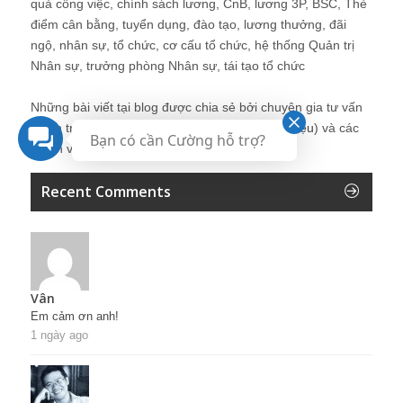
quả công việc, chính sách lương, CnB, lương 3P, BSC, Thẻ
điểm cân bằng, tuyển dụng, đào tạo, lương thưởng, đãi
ngộ, nhân sự, tổ chức, cơ cấu tổ chức, hệ thống Quản trị
Nhân sự, trưởng phòng Nhân sự, tái tạo tổ chức
Những bài viết tại blog được chia sẻ bởi chuyên gia tư vấn
Quản trị Nhân sự Nguyễn Hùng Cường (
giới thiệu
) và các
Bạn có cần Cường hỗ trợ?
thành viên khác trong cộng đồng Nhân sự.
Recent Comments
Vân
Em cảm ơn anh!
1 ngày ago