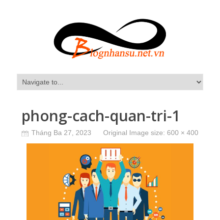
phong-cach-quan-tri-1
Tháng Ba 27, 2023
Original Image size:
600 × 400