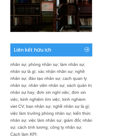
Liên kết hữu ích
nhân sự
;
phòng nhân sự
;
làm nhân sự
;
nhân sự là gì
;
xác nhận nhân sự
;
nghề
nhân sự
;
đào tạo nhân sự
;
cach quan ly
nhân sự
;
nhân viên nhân sự
;
sách quản trị
nhân sự hay
;
đơn xin nghỉ việc
;
đơn xin
việc
;
kinh nghiệm tìm việc
;
kinh nghiem
viet CV
;
ban nhân sự
;
nghề nhân sự là gì
;
việc làm trưởng phòng nhân sự
;
kiến thức
nhân sự
;
việc làm nhân sự
;
giám đốc nhân
sự
;
cách tính lương
;
công ty nhân sự
;
Cách làm KPI
;