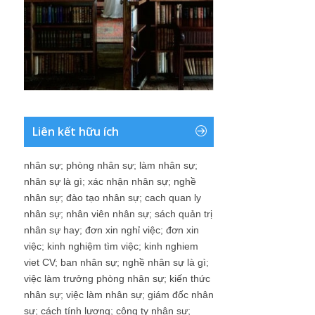
Liên kết hữu ích
nhân sự
;
phòng nhân sự
;
làm nhân sự
;
nhân sự là gì
;
xác nhận nhân sự
;
nghề
nhân sự
;
đào tạo nhân sự
;
cach quan ly
nhân sự
;
nhân viên nhân sự
;
sách quản trị
nhân sự hay
;
đơn xin nghỉ việc
;
đơn xin
việc
;
kinh nghiệm tìm việc
;
kinh nghiem
viet CV
;
ban nhân sự
;
nghề nhân sự là gì
;
việc làm trưởng phòng nhân sự
;
kiến thức
nhân sự
;
việc làm nhân sự
;
giám đốc nhân
sự
;
cách tính lương
;
công ty nhân sự
;