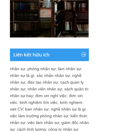
Liên kết hữu ích
nhân sự
;
phòng nhân sự
;
làm nhân sự
;
nhân sự là gì
;
xác nhận nhân sự
;
nghề
nhân sự
;
đào tạo nhân sự
;
cach quan ly
nhân sự
;
nhân viên nhân sự
;
sách quản trị
nhân sự hay
;
đơn xin nghỉ việc
;
đơn xin
việc
;
kinh nghiệm tìm việc
;
kinh nghiem
viet CV
;
ban nhân sự
;
nghề nhân sự là gì
;
việc làm trưởng phòng nhân sự
;
kiến thức
nhân sự
;
việc làm nhân sự
;
giám đốc nhân
sự
;
cách tính lương
;
công ty nhân sự
;