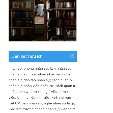
Liên kết hữu ích
nhân sự
;
phòng nhân sự
;
làm nhân sự
;
nhân sự là gì
;
xác nhận nhân sự
;
nghề
nhân sự
;
đào tạo nhân sự
;
cach quan ly
nhân sự
;
nhân viên nhân sự
;
sách quản trị
nhân sự hay
;
đơn xin nghỉ việc
;
đơn xin
việc
;
kinh nghiệm tìm việc
;
kinh nghiem
viet CV
;
ban nhân sự
;
nghề nhân sự là gì
;
việc làm trưởng phòng nhân sự
;
kiến thức