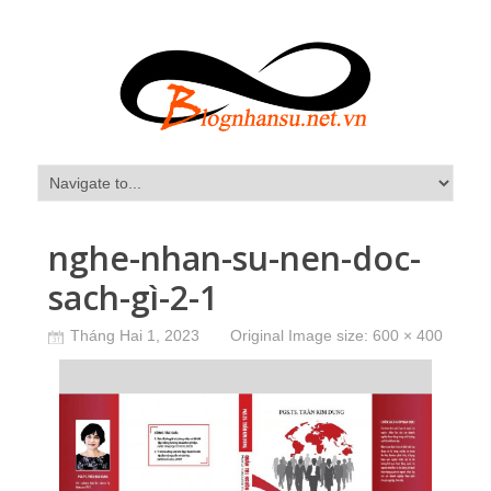
nghe-nhan-su-nen-doc-
sach-gì-2-1
Tháng Hai 1, 2023
Original Image size:
600 × 400