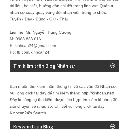
tài liệu, bài viết, hướng dẫn chi tiết trong lĩnh vực Quản trị
nhân sự xoay quay vòng đời nhân viên trong tổ chức:
Tuyển - Dạy - Dùng - Giữ - Thải.
Liên hệ: Mr. Nguyễn Hùng Cường
M: 0988 833 616
E: kinhcan24@gmail.com
Fb: fb.com/kinhcan24
Tìm kiếm trên Blog Nhân sự
Bạn muốn tìm kiếm thêm thông tin về các vấn đề
Nhân sự
.
Vui lòng click tại đây để tìm kiếm thêm:
http://kinhcan.net/
Đây là công cụ tìm kiếm được tích hợp tìm kiếm khoảng 30
site chuyên về
nhân sự
. Chi tiết vui lòng click tại đây:
Kinhcan24′s Search
Keyword của Blog