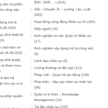
BSC, OKR, …)
(616)
 việc và phiếu
Giữ – Chuyện 3L – Lương, Lậu, Luật
tin công việc
(583)
Hoạt động cộng đồng Nhân sự Vn
(492)
 dựng mô tả
06.08.2026
Kiếp người
(16)
ục đích thiết kế
Kinh nghiệm tư vấn Quản trị Nhân sự
026
(17)
n cách làm cơ
Kinh nghiệm xây dựng mô tả công việc
anh
06.08.2026
(8)
ợp phê duyệt,
Lãnh đạo nhân sự
(8)
in và tham mưu
Lương thưởng và đãi ngộ
(112)
6
Pháp chế – Quan hệ lao động
(136)
ch làm hệ
Phát triển – đào tạo nhân sự nhân lực
t cho các vị trí
(56)
6
Quản trị tri thức – Knowledge
 và phân quyền
Management
(19)
Tài liệu nhân sự
(133)