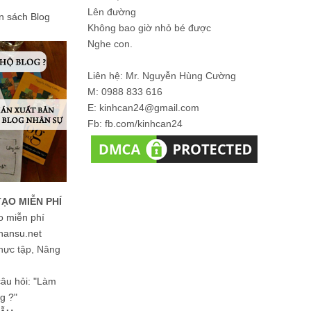
Lên đường
ản sách Blog
Không bao giờ nhỏ bé được
Nghe con.
Liên hệ: Mr. Nguyễn Hùng Cường
M: 0988 833 616
E: kinhcan24@gmail.com
Fb: fb.com/kinhcan24
TẠO MIỄN PHÍ
o miễn phí
hansu.net
hực tập, Nâng
 câu hỏi: "Làm
g ?"