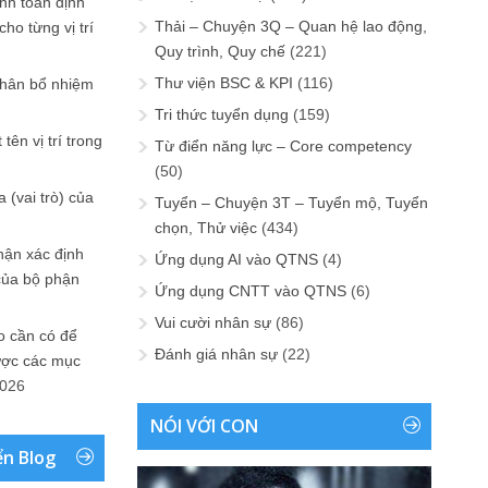
ính toán định
Thải – Chuyện 3Q – Quan hệ lao động,
ho từng vị trí
Quy trình, Quy chế
(221)
Thư viện BSC & KPI
(116)
phân bổ nhiệm
Tri thức tuyển dụng
(159)
tên vị trí trong
Từ điển năng lực – Core competency
(50)
 (vai trò) của
Tuyển – Chuyện 3T – Tuyển mộ, Tuyển
chọn, Thử việc
(434)
hận xác định
Ứng dụng AI vào QTNS
(4)
của bộ phận
Ứng dụng CNTT vào QTNS
(6)
Vui cười nhân sự
(86)
 cần có để
Đánh giá nhân sự
(22)
ược các mục
2026
NÓI VỚI CON
ển Blog