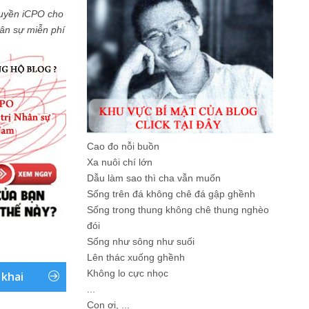
uyền iCPO cho
Nhân sự miễn phí
Cao đo nỗi buồn
Xa nuôi chí lớn
Dẫu làm sao thì cha vẫn muốn
Sống trên đá không chê đá gập ghềnh
Sống trong thung không chê thung nghèo
đói
Sống như sông như suối
Lên thác xuống ghềnh
Không lo cực nhọc
 khai
...
Con ơi, ...