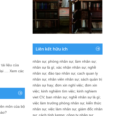
Liên kết hữu ích
nhân sự
;
phòng nhân sự
;
làm nhân sự
;
tài liệu của
nhân sự là gì
;
xác nhận nhân sự
;
nghề
i ....
Xem các
nhân sự
;
đào tạo nhân sự
;
cach quan ly
nhân sự
;
nhân viên nhân sự
;
sách quản trị
nhân sự hay
;
đơn xin nghỉ việc
;
đơn xin
việc
;
kinh nghiệm tìm việc
;
kinh nghiem
viet CV
;
ban nhân sự
;
nghề nhân sự là gì
;
việc làm trưởng phòng nhân sự
;
kiến thức
yên môn của bộ
nhân sự
;
việc làm nhân sự
;
giám đốc nhân
nào?
sự
;
cách tính lương
;
công ty nhân sự
;