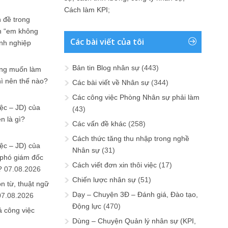
Cách làm KPI
;
 đề trong
n “em không
Các bài viết của tôi
anh nghiệp
Bản tin Blog nhân sự
(443)
ưng muốn làm
hì nên thế nào?
Các bài viết về Nhân sự
(344)
Các công việc Phòng Nhân sự phải làm
ệc – JD) của
(43)
n là gì?
Các vấn đề khác
(258)
Cách thức tăng thu nhập trong nghề
ệc – JD) của
Nhân sự
(31)
 phó giám đốc
Cách viết đơn xin thôi việc
(17)
?
07.08.2026
Chiến lược nhân sự
(51)
n từ, thuật ngữ
Dạy – Chuyện 3Đ – Đánh giá, Đào tạo,
07.08.2026
Động lực
(470)
ả công việc
Dùng – Chuyện Quản lý nhân sự (KPI,