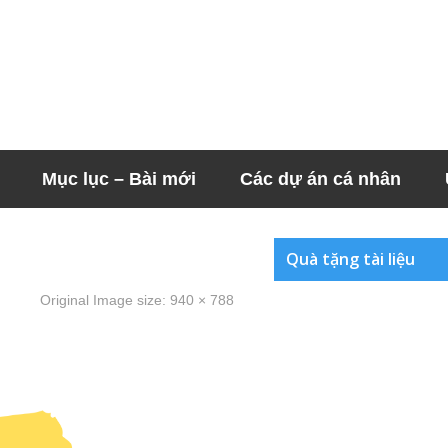
Mục lục – Bài mới
Các dự án cá nhân
Quà tặng tài liệu
Original Image size:
940 × 788