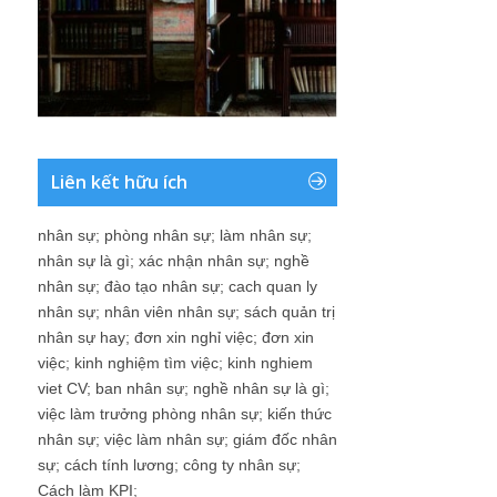
Liên kết hữu ích
nhân sự
;
phòng nhân sự
;
làm nhân sự
;
nhân sự là gì
;
xác nhận nhân sự
;
nghề
nhân sự
;
đào tạo nhân sự
;
cach quan ly
nhân sự
;
nhân viên nhân sự
;
sách quản trị
nhân sự hay
;
đơn xin nghỉ việc
;
đơn xin
việc
;
kinh nghiệm tìm việc
;
kinh nghiem
viet CV
;
ban nhân sự
;
nghề nhân sự là gì
;
việc làm trưởng phòng nhân sự
;
kiến thức
nhân sự
;
việc làm nhân sự
;
giám đốc nhân
sự
;
cách tính lương
;
công ty nhân sự
;
Cách làm KPI
;