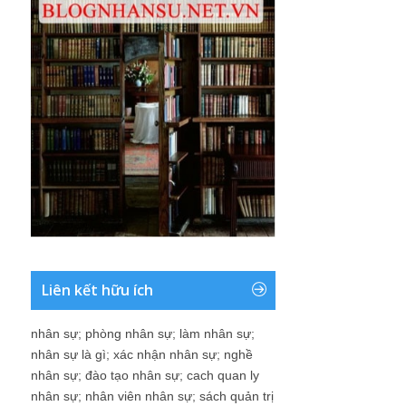
Liên kết hữu ích
nhân sự
;
phòng nhân sự
;
làm nhân sự
;
nhân sự là gì
;
xác nhận nhân sự
;
nghề
nhân sự
;
đào tạo nhân sự
;
cach quan ly
nhân sự
;
nhân viên nhân sự
;
sách quản trị