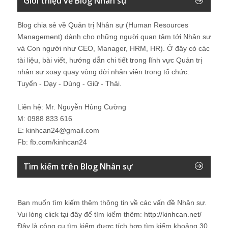
Giới thiệu về Blog Nhân sự
Blog chia sẻ về Quản trị Nhân sự (Human Resources
Management) dành cho những người quan tâm tới Nhân sự
và Con người như CEO, Manager, HRM, HR). Ở đây có các
tài liệu, bài viết, hướng dẫn chi tiết trong lĩnh vực Quản trị
nhân sự xoay quay vòng đời nhân viên trong tổ chức:
Tuyển - Dạy - Dùng - Giữ - Thải.
Liên hệ: Mr. Nguyễn Hùng Cường
M: 0988 833 616
E: kinhcan24@gmail.com
Fb: fb.com/kinhcan24
Tìm kiếm trên Blog Nhân sự
Bạn muốn tìm kiếm thêm thông tin về các vấn đề
Nhân sự
.
Vui lòng click tại đây để tìm kiếm thêm:
http://kinhcan.net/
Đây là công cụ tìm kiếm được tích hợp tìm kiếm khoảng 30