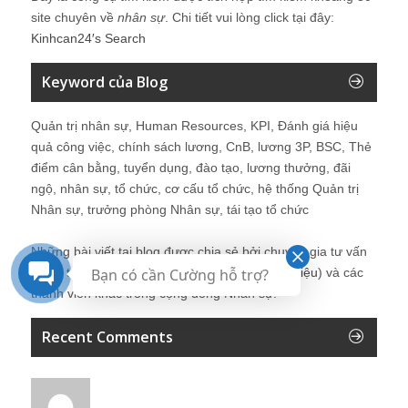
site chuyên về
nhân sự
. Chi tiết vui lòng click tại đây:
Kinhcan24′s Search
Keyword của Blog
Quản trị nhân sự, Human Resources, KPI, Đánh giá hiệu
quả công việc, chính sách lương, CnB, lương 3P, BSC, Thẻ
điểm cân bằng, tuyển dụng, đào tạo, lương thưởng, đãi
ngộ, nhân sự, tổ chức, cơ cấu tổ chức, hệ thống Quản trị
Nhân sự, trưởng phòng Nhân sự, tái tạo tổ chức
Những bài viết tại blog được chia sẻ bởi chuyên gia tư vấn
Bạn có cần Cường hỗ trợ?
Quản trị Nhân sự Nguyễn Hùng Cường (
giới thiệu
) và các
thành viên khác trong cộng đồng Nhân sự.
Recent Comments