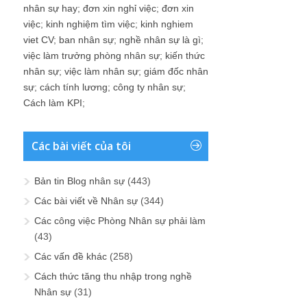
nhân sự hay
;
đơn xin nghỉ việc
;
đơn xin
việc
;
kinh nghiệm tìm việc
;
kinh nghiem
viet CV
;
ban nhân sự
;
nghề nhân sự là gì
;
việc làm trưởng phòng nhân sự
;
kiến thức
nhân sự
;
việc làm nhân sự
;
giám đốc nhân
sự
;
cách tính lương
;
công ty nhân sự
;
Cách làm KPI
;
Các bài viết của tôi
Bản tin Blog nhân sự
(443)
Các bài viết về Nhân sự
(344)
Các công việc Phòng Nhân sự phải làm
(43)
Các vấn đề khác
(258)
Cách thức tăng thu nhập trong nghề
Nhân sự
(31)