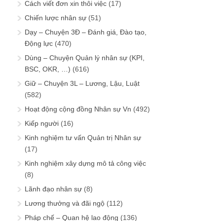
Cách viết đơn xin thôi việc
(17)
Chiến lược nhân sự
(51)
Dạy – Chuyện 3Đ – Đánh giá, Đào tạo,
Động lực
(470)
Dùng – Chuyện Quản lý nhân sự (KPI,
BSC, OKR, …)
(616)
Giữ – Chuyện 3L – Lương, Lậu, Luật
(582)
Hoạt động cộng đồng Nhân sự Vn
(492)
Kiếp người
(16)
Kinh nghiệm tư vấn Quản trị Nhân sự
(17)
Kinh nghiệm xây dựng mô tả công việc
(8)
Lãnh đạo nhân sự
(8)
Lương thưởng và đãi ngộ
(112)
Pháp chế – Quan hệ lao động
(136)