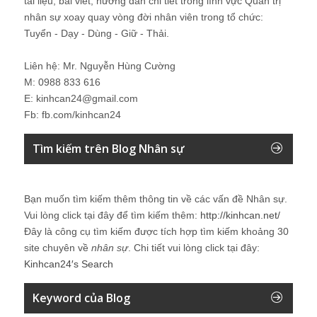
tài liệu, bài viết, hướng dẫn chi tiết trong lĩnh vực Quản trị
nhân sự xoay quay vòng đời nhân viên trong tổ chức:
Tuyển - Dạy - Dùng - Giữ - Thải.
Liên hệ: Mr. Nguyễn Hùng Cường
M: 0988 833 616
E: kinhcan24@gmail.com
Fb: fb.com/kinhcan24
Tìm kiếm trên Blog Nhân sự
Bạn muốn tìm kiếm thêm thông tin về các vấn đề
Nhân sự
.
Vui lòng click tại đây để tìm kiếm thêm:
http://kinhcan.net/
Đây là công cụ tìm kiếm được tích hợp tìm kiếm khoảng 30
site chuyên về
nhân sự
. Chi tiết vui lòng click tại đây:
Kinhcan24′s Search
Keyword của Blog