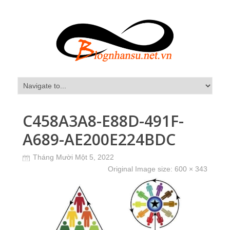
C458A3A8-E88D-491F-
A689-AE200E224BDC
Tháng Mười Một 5, 2022
Original Image size:
600 × 343