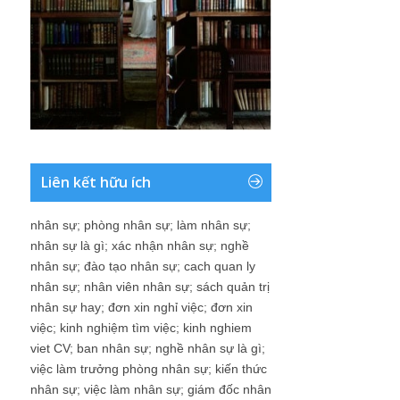
Liên kết hữu ích
nhân sự
;
phòng nhân sự
;
làm nhân sự
;
nhân sự là gì
;
xác nhận nhân sự
;
nghề
nhân sự
;
đào tạo nhân sự
;
cach quan ly
nhân sự
;
nhân viên nhân sự
;
sách quản trị
nhân sự hay
;
đơn xin nghỉ việc
;
đơn xin
việc
;
kinh nghiệm tìm việc
;
kinh nghiem
viet CV
;
ban nhân sự
;
nghề nhân sự là gì
;
việc làm trưởng phòng nhân sự
;
kiến thức
nhân sự
;
việc làm nhân sự
;
giám đốc nhân