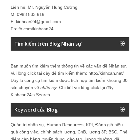
Liên hệ: Mr. Nguyễn Hùng Cường
M: 0988 833 616
E: kinhcan24@gmail.com
Fb: fb.com/kinhcan24
Tìm kiếm trên Blog Nhân sự
Bạn muốn tìm kiếm thêm thông tin về các vấn đề
Nhân sự
.
Vui lòng click tại đây để tìm kiếm thêm:
http://kinhcan.net/
Đây là công cụ tìm kiếm được tích hợp tìm kiếm khoảng 30
site chuyên về
nhân sự
. Chi tiết vui lòng click tại đây:
Kinhcan24′s Search
Keyword của Blog
Quản trị nhân sự, Human Resources, KPI, Đánh giá hiệu
quả công việc, chính sách lương, CnB, lương 3P, BSC, Thẻ
điểm cân bằng, tuyển dụng, đào tạo, lương thưởng, đãi