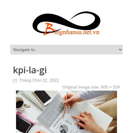
kpi-la-gi
Tháng Chín 22, 2022
Original Image size:
600 × 324