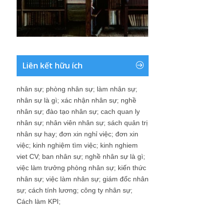
Liên kết hữu ích
nhân sự
;
phòng nhân sự
;
làm nhân sự
;
nhân sự là gì
;
xác nhận nhân sự
;
nghề
nhân sự
;
đào tạo nhân sự
;
cach quan ly
nhân sự
;
nhân viên nhân sự
;
sách quản trị
nhân sự hay
;
đơn xin nghỉ việc
;
đơn xin
việc
;
kinh nghiệm tìm việc
;
kinh nghiem
viet CV
;
ban nhân sự
;
nghề nhân sự là gì
;
việc làm trưởng phòng nhân sự
;
kiến thức
nhân sự
;
việc làm nhân sự
;
giám đốc nhân
sự
;
cách tính lương
;
công ty nhân sự
;
Cách làm KPI
;