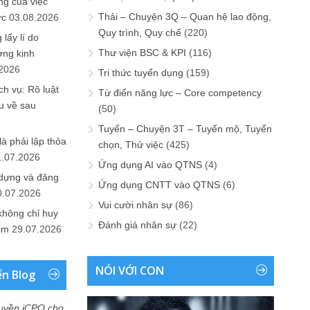
ng của việc
Thải – Chuyện 3Q – Quan hệ lao động,
ức
03.08.2026
Quy trình, Quy chế
(220)
lấy lí do
Thư viện BSC & KPI
(116)
ớng kinh
.2026
Tri thức tuyển dụng
(159)
h vụ: Rõ luật
Từ điển năng lực – Core competency
u về sau
(50)
Tuyển – Chuyện 3T – Tuyển mộ, Tuyển
là phải lập thỏa
chọn, Thử việc
(425)
1.07.2026
Ứng dụng AI vào QTNS
(4)
 dựng và đăng
Ứng dụng CNTT vào QTNS
(6)
0.07.2026
Vui cười nhân sự
(86)
không chỉ huy
Đánh giá nhân sự
(22)
Nam
29.07.2026
NÓI VỚI CON
ển Blog
uyền iCPO cho