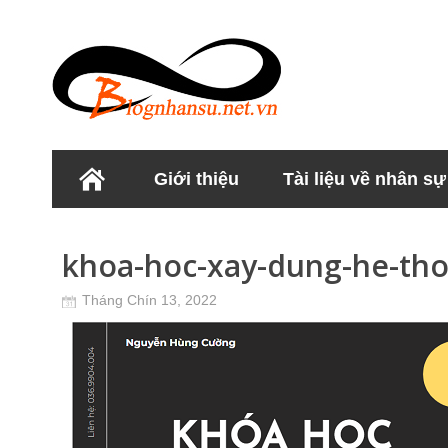
Giới thiệu
Tài liệu về nhân sự
Học viện Nhân sư
khoa-hoc-xay-dung-he-tho
Tháng Chín 13, 2022