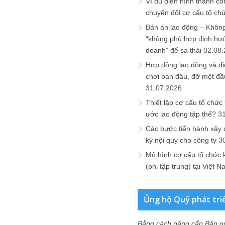
Ví dụ điển hình thành cô
chuyển đổi cơ cấu tổ ch
Bản án lao động – Không 
“không phù hợp định hư
doanh” để sa thải
02.08
Hợp đồng lao động và dịc
chơi ban đầu, đỡ mệt đầ
31.07.2026
Thiết lập cơ cấu tổ chức 
ước lao động tập thể?
3
Các bước tiến hành xây
ký nội quy cho công ty
3
Mô hình cơ cấu tổ chức 
(phi tập trung) tại Việt 
Ủng hộ Quỹ phát tri
Bằng cách nâng cấp Bản q