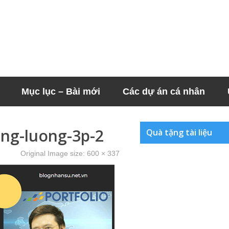
Mục lục – Bài mới
Các dự án cá nhân
ng-luong-3p-2
Quà tặng tài liệu
Original Image size:
600 × 337