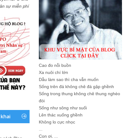
Nhân sự miễn phí
Cao đo nỗi buồn
Xa nuôi chí lớn
Dẫu làm sao thì cha vẫn muốn
Sống trên đá không chê đá gập ghềnh
Sống trong thung không chê thung nghèo
đói
Sống như sông như suối
Lên thác xuống ghềnh
 khai
Không lo cực nhọc
...
Con ơi, ...