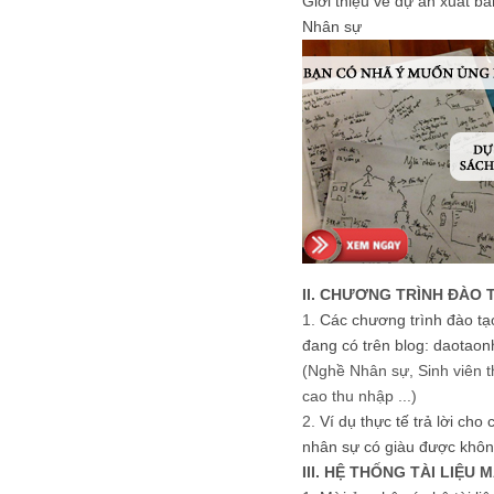
Giới thiệu về dự án xuất b
Nhân sự
II. CHƯƠNG TRÌNH ĐÀO 
1.
Các chương trình đào tạ
đang có trên blog: daotaon
(Nghề Nhân sự, Sinh viên t
cao thu nhập ...)
2.
Ví dụ thực tế trả lời cho
nhân sự có giàu được khôn
III. HỆ THỐNG TÀI LIỆU 