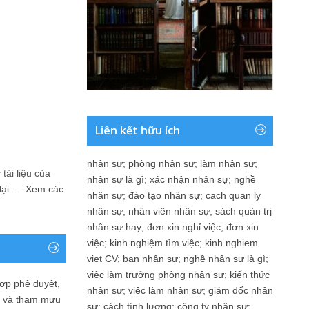
Liên kết hữu ích
nhân sự
;
phòng nhân sự
;
làm nhân sự
;
tài liệu của
nhân sự là gì
;
xác nhận nhân sự
;
nghề
i ....
Xem các
nhân sự
;
đào tạo nhân sự
;
cach quan ly
nhân sự
;
nhân viên nhân sự
;
sách quản trị
nhân sự hay
;
đơn xin nghỉ việc
;
đơn xin
việc
;
kinh nghiệm tìm việc
;
kinh nghiem
viet CV
;
ban nhân sự
;
nghề nhân sự là gì
;
việc làm trưởng phòng nhân sự
;
kiến thức
ợp phê duyệt,
nhân sự
;
việc làm nhân sự
;
giám đốc nhân
in và tham mưu
sự
;
cách tính lương
;
công ty nhân sự
;