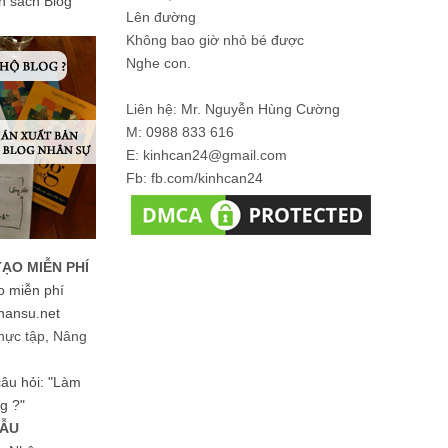
ản sách Blog
Lên đường
Không bao giờ nhỏ bé được
Nghe con.
Liên hệ: Mr. Nguyễn Hùng Cường
M: 0988 833 616
E: kinhcan24@gmail.com
Fb: fb.com/kinhcan24
TẠO MIỄN PHÍ
o miễn phí
hansu.net
hực tập, Nâng
 câu hỏi: "Làm
g ?"
MẪU