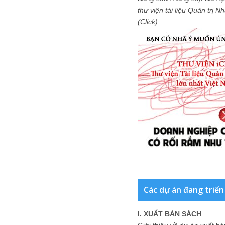
thư viện tài liệu Quản trị 
(Click)
Các dự án đang triển
I. XUẤT BẢN SÁCH