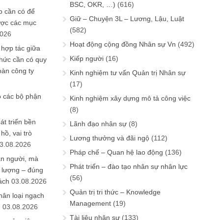
BSC, OKR, …)
(616)
 cần có để
Giữ – Chuyện 3L – Lương, Lậu, Luật
ược các mục
(582)
2026
Hoạt động cộng đồng Nhân sự Vn
(492)
 hợp tác giữa
Kiếp người
(16)
chức cần có quy
oàn công ty
Kinh nghiệm tư vấn Quản trị Nhân sự
(17)
o các bộ phận
Kinh nghiệm xây dựng mô tả công việc
(8)
át triển bền
Lãnh đạo nhân sự
(8)
ồ, vai trò
Lương thưởng và đãi ngộ
(112)
3.08.2026
Pháp chế – Quan hệ lao động
(136)
ần người, mà
Phát triển – đào tạo nhân sự nhân lực
 lượng – đúng
(56)
ách
03.08.2026
Quản trị tri thức – Knowledge
hân loại ngạch
Management
(19)
n
03.08.2026
Tài liệu nhân sự
(133)