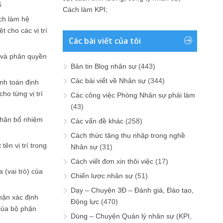
6
Cách làm KPI
;
ch làm hệ
t cho các vị trí
Các bài viết của tôi
6
 và phân quyền
Bản tin Blog nhân sự
(443)
Các bài viết về Nhân sự
(344)
ính toán định
ho từng vị trí
Các công việc Phòng Nhân sự phải làm
(43)
phân bổ nhiệm
Các vấn đề khác
(258)
Cách thức tăng thu nhập trong nghề
tên vị trí trong
Nhân sự
(31)
Cách viết đơn xin thôi việc
(17)
 (vai trò) của
Chiến lược nhân sự
(51)
Dạy – Chuyện 3Đ – Đánh giá, Đào tạo,
hận xác định
Động lực
(470)
của bộ phận
Dùng – Chuyện Quản lý nhân sự (KPI,