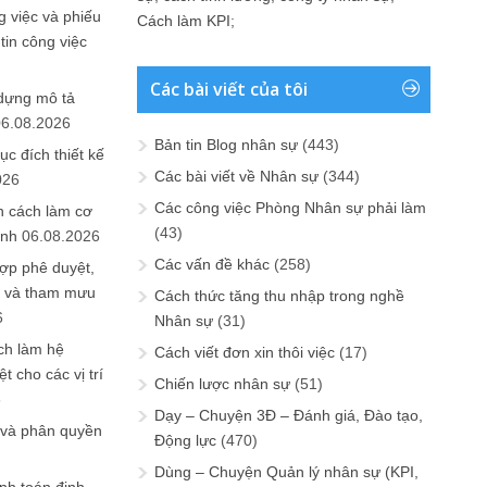
 việc và phiếu
Cách làm KPI
;
tin công việc
Các bài viết của tôi
 dựng mô tả
06.08.2026
Bản tin Blog nhân sự
(443)
ục đích thiết kế
Các bài viết về Nhân sự
(344)
026
Các công việc Phòng Nhân sự phải làm
n cách làm cơ
(43)
anh
06.08.2026
Các vấn đề khác
(258)
ợp phê duyệt,
in và tham mưu
Cách thức tăng thu nhập trong nghề
6
Nhân sự
(31)
ch làm hệ
Cách viết đơn xin thôi việc
(17)
t cho các vị trí
Chiến lược nhân sự
(51)
6
Dạy – Chuyện 3Đ – Đánh giá, Đào tạo,
 và phân quyền
Động lực
(470)
Dùng – Chuyện Quản lý nhân sự (KPI,