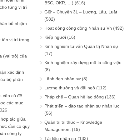
ính toán định
BSC, OKR, …)
(616)
ho từng vị trí
Giữ – Chuyện 3L – Lương, Lậu, Luật
(582)
phân bổ nhiệm
Hoạt động cộng đồng Nhân sự Vn
(492)
Kiếp người
(16)
tên vị trí trong
Kinh nghiệm tư vấn Quản trị Nhân sự
(17)
 (vai trò) của
Kinh nghiệm xây dựng mô tả công việc
(8)
hận xác định
Lãnh đạo nhân sự
(8)
của bộ phận
Lương thưởng và đãi ngộ
(112)
 cần có để
Pháp chế – Quan hệ lao động
(136)
ược các mục
Phát triển – đào tạo nhân sự nhân lực
2026
(56)
 hợp tác giữa
Quản trị tri thức – Knowledge
chức cần có quy
Management
(19)
oàn công ty
Tài liệu nhân sự
(133)