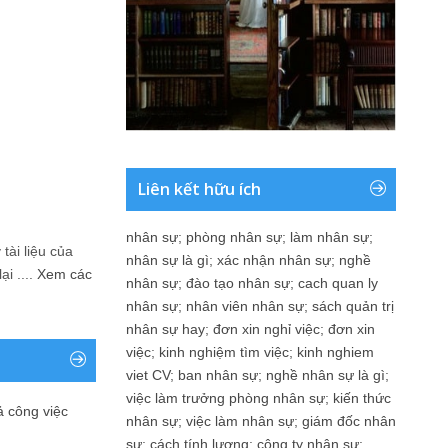
Liên kết hữu ích
nhân sự
;
phòng nhân sự
;
làm nhân sự
;
tài liệu của
nhân sự là gì
;
xác nhận nhân sự
;
nghề
i ....
Xem các
nhân sự
;
đào tạo nhân sự
;
cach quan ly
nhân sự
;
nhân viên nhân sự
;
sách quản trị
nhân sự hay
;
đơn xin nghỉ việc
;
đơn xin
việc
;
kinh nghiệm tìm việc
;
kinh nghiem
viet CV
;
ban nhân sự
;
nghề nhân sự là gì
;
việc làm trưởng phòng nhân sự
;
kiến thức
ả công việc
nhân sự
;
việc làm nhân sự
;
giám đốc nhân
sự
;
cách tính lương
;
công ty nhân sự
;