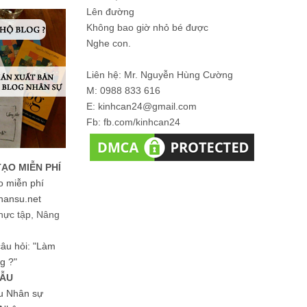
Lên đường
Không bao giờ nhỏ bé được
Nghe con.
Liên hệ: Mr. Nguyễn Hùng Cường
M: 0988 833 616
E: kinhcan24@gmail.com
Fb: fb.com/kinhcan24
TẠO MIỄN PHÍ
o miễn phí
hansu.net
hực tập, Nâng
 câu hỏi: "Làm
g ?"
MẪU
ệu Nhân sự