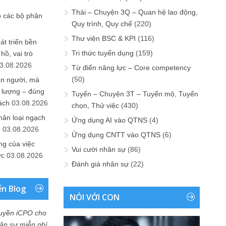
Thải – Chuyện 3Q – Quan hệ lao động,
o các bộ phận
Quy trình, Quy chế
(220)
Thư viện BSC & KPI
(116)
át triển bền
Tri thức tuyển dụng
(159)
ồ, vai trò
3.08.2026
Từ điển năng lực – Core competency
(50)
ần người, mà
 lượng – đúng
Tuyển – Chuyện 3T – Tuyển mộ, Tuyển
ách
03.08.2026
chọn, Thử việc
(430)
hân loại ngạch
Ứng dụng AI vào QTNS
(4)
n
03.08.2026
Ứng dụng CNTT vào QTNS
(6)
ng của việc
Vui cười nhân sự
(86)
ức
03.08.2026
Đánh giá nhân sự
(22)
ển Blog
NÓI VỚI CON
uyền iCPO cho
Nhân sự miễn phí