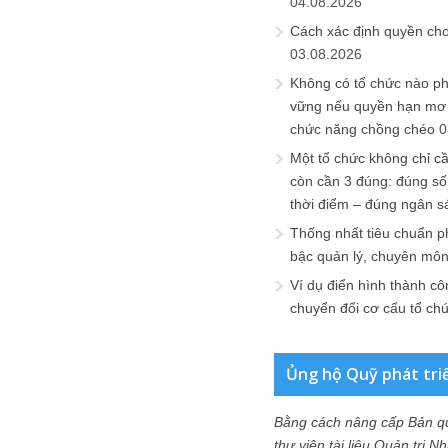
04.08.2026
Cách xác định quyền ch
03.08.2026
Không có tổ chức nào ph
vững nếu quyền hạn mơ h
chức năng chồng chéo
0
Một tổ chức không chỉ c
còn cần 3 đúng: đúng số
thời điểm – đúng ngân s
Thống nhất tiêu chuẩn p
bậc quản lý, chuyên mô
Ví dụ điển hình thành cô
chuyển đổi cơ cấu tổ ch
Ủng hộ Quỹ phát tri
Bằng cách nâng cấp Bản q
thư viện tài liệu Quản trị 