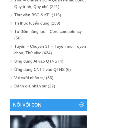
Thải – Chuyện 3Q – Quan hệ lao động,
Quy trình, Quy chế
(221)
Thư viện BSC & KPI
(116)
Tri thức tuyển dụng
(159)
Từ điển năng lực – Core competency
(50)
Tuyển – Chuyện 3T – Tuyển mộ, Tuyển
chọn, Thử việc
(434)
Ứng dụng AI vào QTNS
(4)
Ứng dụng CNTT vào QTNS
(6)
Vui cười nhân sự
(86)
Đánh giá nhân sự
(22)
NÓI VỚI CON