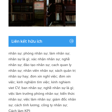
Liên kết hữu ích
nhân sự
;
phòng nhân sự
;
làm nhân sự
;
nhân sự là gì
;
xác nhận nhân sự
;
nghề
nhân sự
;
đào tạo nhân sự
;
cach quan ly
nhân sự
;
nhân viên nhân sự
;
sách quản trị
nhân sự hay
;
đơn xin nghỉ việc
;
đơn xin
việc
;
kinh nghiệm tìm việc
;
kinh nghiem
viet CV
;
ban nhân sự
;
nghề nhân sự là gì
;
việc làm trưởng phòng nhân sự
;
kiến thức
nhân sự
;
việc làm nhân sự
;
giám đốc nhân
sự
;
cách tính lương
;
công ty nhân sự
;
Cách làm KPI
;