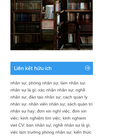
Liên kết hữu ích
nhân sự
;
phòng nhân sự
;
làm nhân sự
;
nhân sự là gì
;
xác nhận nhân sự
;
nghề
nhân sự
;
đào tạo nhân sự
;
cach quan ly
nhân sự
;
nhân viên nhân sự
;
sách quản trị
nhân sự hay
;
đơn xin nghỉ việc
;
đơn xin
việc
;
kinh nghiệm tìm việc
;
kinh nghiem
viet CV
;
ban nhân sự
;
nghề nhân sự là gì
;
việc làm trưởng phòng nhân sự
;
kiến thức