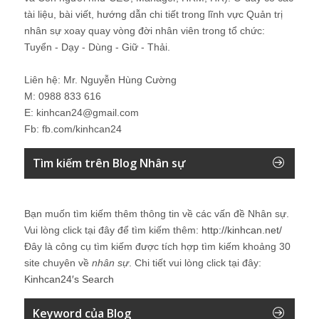
tài liệu, bài viết, hướng dẫn chi tiết trong lĩnh vực Quản trị
nhân sự xoay quay vòng đời nhân viên trong tổ chức:
Tuyển - Dạy - Dùng - Giữ - Thải.
Liên hệ: Mr. Nguyễn Hùng Cường
M: 0988 833 616
E: kinhcan24@gmail.com
Fb: fb.com/kinhcan24
Tìm kiếm trên Blog Nhân sự
Bạn muốn tìm kiếm thêm thông tin về các vấn đề
Nhân sự
.
Vui lòng click tại đây để tìm kiếm thêm:
http://kinhcan.net/
Đây là công cụ tìm kiếm được tích hợp tìm kiếm khoảng 30
site chuyên về
nhân sự
. Chi tiết vui lòng click tại đây:
Kinhcan24′s Search
Keyword của Blog