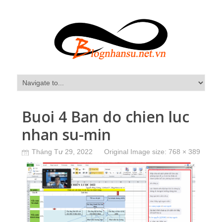
Buoi 4 Ban do chien luc
nhan su-min
Tháng Tư 29, 2022
Original Image size:
768 × 389