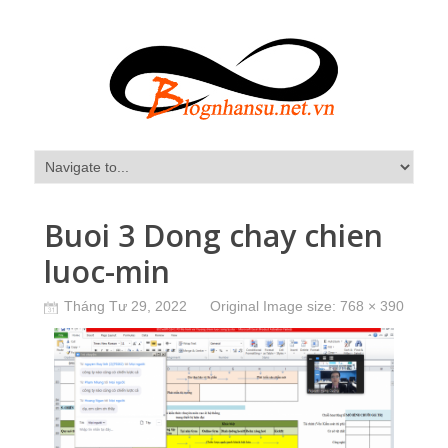
Buoi 3 Dong chay chien
luoc-min
Tháng Tư 29, 2022
Original Image size:
768 × 390