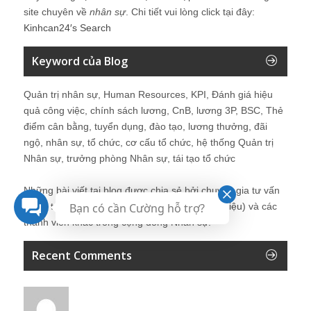
site chuyên về
nhân sự
. Chi tiết vui lòng click tại đây:
Kinhcan24′s Search
Keyword của Blog
Quản trị nhân sự, Human Resources, KPI, Đánh giá hiệu
quả công việc, chính sách lương, CnB, lương 3P, BSC, Thẻ
điểm cân bằng, tuyển dụng, đào tạo, lương thưởng, đãi
ngộ, nhân sự, tổ chức, cơ cấu tổ chức, hệ thống Quản trị
Nhân sự, trưởng phòng Nhân sự, tái tạo tổ chức
Những bài viết tại blog được chia sẻ bởi chuyên gia tư vấn
Bạn có cần Cường hỗ trợ?
Quản trị Nhân sự Nguyễn Hùng Cường (
giới thiệu
) và các
thành viên khác trong cộng đồng Nhân sự.
Recent Comments