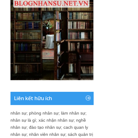
Liên kết hữu ích
nhân sự
;
phòng nhân sự
;
làm nhân sự
;
nhân sự là gì
;
xác nhận nhân sự
;
nghề
nhân sự
;
đào tạo nhân sự
;
cach quan ly
nhân sự
;
nhân viên nhân sự
;
sách quản trị