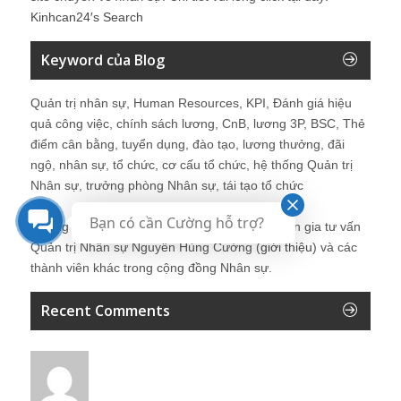
Kinhcan24′s Search
Keyword của Blog
Quản trị nhân sự, Human Resources, KPI, Đánh giá hiệu
quả công việc, chính sách lương, CnB, lương 3P, BSC, Thẻ
điểm cân bằng, tuyển dụng, đào tạo, lương thưởng, đãi
ngộ, nhân sự, tổ chức, cơ cấu tổ chức, hệ thống Quản trị
Nhân sự, trưởng phòng Nhân sự, tái tạo tổ chức
Bạn có cần Cường hỗ trợ?
Những bài viết tại blog được chia sẻ bởi chuyên gia tư vấn
Quản trị Nhân sự Nguyễn Hùng Cường (
giới thiệu
) và các
thành viên khác trong cộng đồng Nhân sự.
Recent Comments