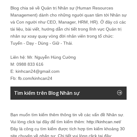
Blog chia sẻ về Quản trị Nhân sự (Human Resources
Management) dành cho những người quan tâm tới Nhân sự
và Con người như CEO, Manager, HRM, HR). Ở đây có các
tài liệu, bài viết, hướng dẫn chi tiết trong lĩnh vực Quản trị
nhân sự xoay quay vòng đời nhân viên trong tổ chức:
Tuyển - Dạy - Dùng - Giữ - Thải.
Liên hệ: Mr. Nguyễn Hùng Cường
M: 0988 833 616
E: kinhcan24@gmail.com
Fb: fb.com/kinhcan24
Tìm kiếm trên Blog Nhân sự
Bạn muốn tìm kiếm thêm thông tin về các vấn đề
Nhân sự
.
Vui lòng click tại đây để tìm kiếm thêm:
http://kinhcan.net/
Đây là công cụ tìm kiếm được tích hợp tìm kiếm khoảng 30
site chuyên về
nhân sự
. Chi tiết vui lòng click tại đây: