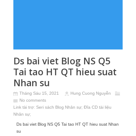
Ds bai viet Blog NS Q5
Tai tao HT QT hieu suat
Nhan su
Tháng Sáu 15, 2021
Hung Cuong Nguyễn
No comments
Link tài trợ:
Seri sách Blog Nhân sự
; Đĩa CD
tài liệu
Nhân sự
;
Ds bai viet Blog NS Q5 Tai tao HT QT hieu suat Nhan
su