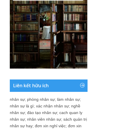
Liên kết hữu ích
nhân sự
;
phòng nhân sự
;
làm nhân sự
;
nhân sự là gì
;
xác nhận nhân sự
;
nghề
nhân sự
;
đào tạo nhân sự
;
cach quan ly
nhân sự
;
nhân viên nhân sự
;
sách quản trị
nhân sự hay
;
đơn xin nghỉ việc
;
đơn xin