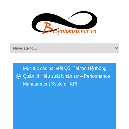
Mục lục các bài viết Q5: Tái tạo Hệ thống
Quản trị Hiệu suất Nhân sư – Performance
Management System | KPI