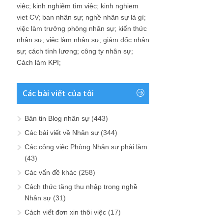
việc
;
kinh nghiệm tìm việc
;
kinh nghiem
viet CV
;
ban nhân sự
;
nghề nhân sự là gì
;
việc làm trưởng phòng nhân sự
;
kiến thức
nhân sự
;
việc làm nhân sự
;
giám đốc nhân
sự
;
cách tính lương
;
công ty nhân sự
;
Cách làm KPI
;
Các bài viết của tôi
Bản tin Blog nhân sự
(443)
Các bài viết về Nhân sự
(344)
Các công việc Phòng Nhân sự phải làm
(43)
Các vấn đề khác
(258)
Cách thức tăng thu nhập trong nghề
Nhân sự
(31)
Cách viết đơn xin thôi việc
(17)