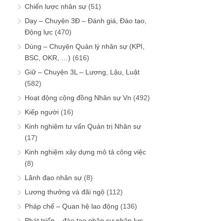
Chiến lược nhân sự
(51)
Dạy – Chuyện 3Đ – Đánh giá, Đào tạo,
Động lực
(470)
Dùng – Chuyện Quản lý nhân sự (KPI,
BSC, OKR, …)
(616)
Giữ – Chuyện 3L – Lương, Lậu, Luật
(582)
Hoạt động cộng đồng Nhân sự Vn
(492)
Kiếp người
(16)
Kinh nghiệm tư vấn Quản trị Nhân sự
(17)
Kinh nghiệm xây dựng mô tả công việc
(8)
Lãnh đạo nhân sự
(8)
Lương thưởng và đãi ngộ
(112)
Pháp chế – Quan hệ lao động
(136)
Phát triển – đào tạo nhân sự nhân lực