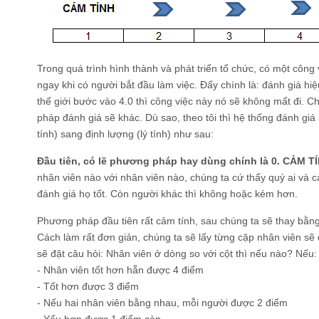
Trong quá trình hình thành và phát triển tổ chức, có một công 
ngay khi có người bắt đầu làm việc. Đấy chính là: đánh giá hiệ
thế giới bước vào 4.0 thì công việc này nó sẽ không mất đi. C
pháp đánh giá sẽ khác. Dù sao, theo tôi thì hệ thống đánh giá 
tính) sang định lượng (lý tính) như sau:
Đầu tiên, có lẽ phương pháp hay dùng chính là 0. CẢM T
nhân viên nào với nhân viên nào, chúng ta cứ thấy quý ai và 
đánh giá họ tốt. Còn người khác thì không hoặc kém hơn.
Phương pháp đầu tiên rất cảm tính, sau chúng ta sẽ thay bằn
Cách làm rất đơn giản, chúng ta sẽ lấy từng cặp nhân viên sẽ
sẽ đặt câu hỏi: Nhân viên ở dòng so với cột thì nếu nào? Nếu:
- Nhân viên tốt hơn hẵn được 4 điểm
- Tốt hơn được 3 điểm
- Nếu hai nhân viên bằng nhau, mỗi người được 2 điểm
- Yếu hơn được 1 điểm còn