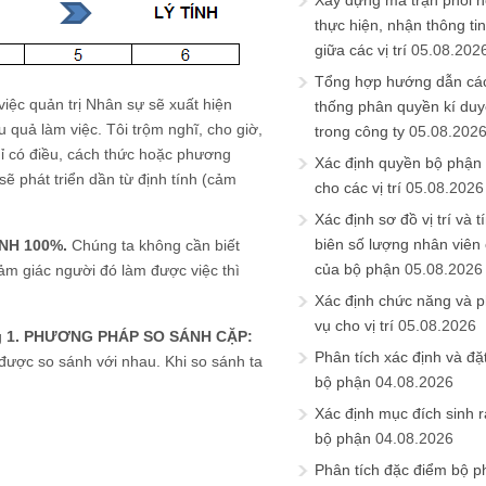
Xây dựng ma trận phối h
thực hiện, nhận thông t
giữa các vị trí
05.08.202
Tổng hợp hướng dẫn cá
việc quản trị Nhân sự sẽ xuất hiện
thống phân quyền kí duyệ
u quả làm việc. Tôi trộm nghĩ, cho giờ,
trong công ty
05.08.202
hỉ có điều, cách thức hoặc phương
Xác định quyền bộ phận
sẽ phát triển dần từ định tính (cảm
cho các vị trí
05.08.2026
Xác định sơ đồ vị trí và t
biên số lượng nhân viên c
ÍNH 100%.
Chúng ta không cần biết
của bộ phận
05.08.2026
cảm giác người đó làm được việc thì
Xác định chức năng và 
vụ cho vị trí
05.08.2026
g
1. PHƯƠNG PHÁP SO SÁNH CẶP:
Phân tích xác định và đặt 
 được so sánh với nhau. Khi so sánh ta
bộ phận
04.08.2026
Xác định mục đích sinh ra
bộ phận
04.08.2026
Phân tích đặc điểm bộ p