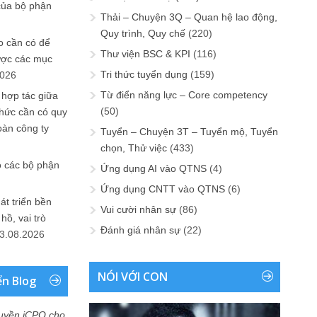
của bộ phận
Thải – Chuyện 3Q – Quan hệ lao động,
Quy trình, Quy chế
(220)
 cần có để
Thư viện BSC & KPI
(116)
ược các mục
Tri thức tuyển dụng
(159)
2026
Từ điển năng lực – Core competency
 hợp tác giữa
(50)
chức cần có quy
oàn công ty
Tuyển – Chuyện 3T – Tuyển mộ, Tuyển
chọn, Thử việc
(433)
o các bộ phận
Ứng dụng AI vào QTNS
(4)
Ứng dụng CNTT vào QTNS
(6)
át triển bền
Vui cười nhân sự
(86)
ồ, vai trò
Đánh giá nhân sự
(22)
3.08.2026
NÓI VỚI CON
ển Blog
uyền iCPO cho