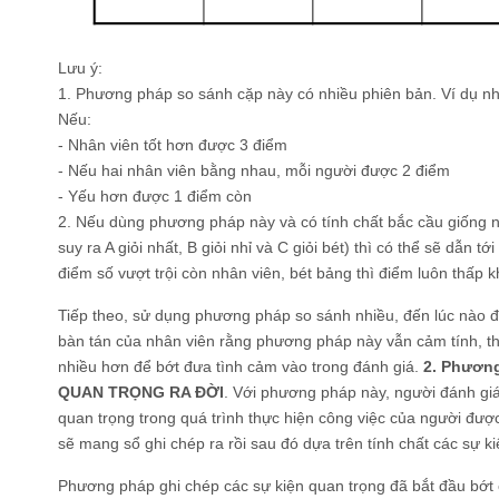
Lưu ý:
1. Phương pháp so sánh cặp này có nhiều phiên bản. Ví dụ nh
Nếu:
- Nhân viên tốt hơn được 3 điểm
- Nếu hai nhân viên bằng nhau, mỗi người được 2 điểm
- Yếu hơn được 1 điểm còn
2. Nếu dùng phương pháp này và có tính chất bắc cầu giống nh
suy ra A giỏi nhất, B giỏi nhỉ và C giỏi bét) thì có thể sẽ dẫn tớ
điểm số vượt trội còn nhân viên, bét bảng thì điểm luôn thấp 
Tiếp theo, sử dụng phương pháp so sánh nhiều, đến lúc nào đó
bàn tán của nhân viên rằng phương pháp này vẫn cảm tính, th
nhiều hơn để bớt đưa tình cảm vào trong đánh giá.
2. Phươn
QUAN TRỌNG RA ĐỜI
. Với phương pháp này, người đánh giá 
quan trọng trong quá trình thực hiện công việc của người được
sẽ mang sổ ghi chép ra rồi sau đó dựa trên tính chất các sự k
Phương pháp ghi chép các sự kiện quan trọng đã bắt đầu bớt 