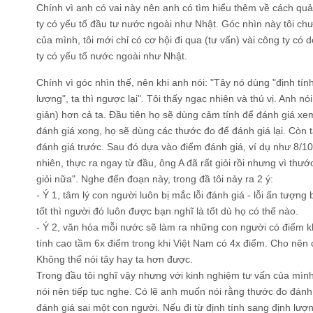
Chính vì anh có vai này nên anh có tìm hiểu thêm về cách quả
ty có yếu tố đầu tư nước ngoài như Nhật. Góc nhìn này tôi ch
của mình, tôi mới chỉ có cơ hội đi qua (tư vấn) vài công ty có 
ty có yếu tố nước ngoài như Nhật.
Chính vì góc nhìn thế, nên khi anh nói: "Tây nó dùng "định tín
lượng", ta thì ngược lại". Tôi thấy ngạc nhiên và thú vị. Anh nó
giản) hơn cả ta. Đầu tiên họ sẽ dùng cảm tính để đánh giá xem
đánh giá xong, họ sẽ dùng các thước đo để đánh giá lại. Còn t
đánh giá trước. Sau đó dựa vào điểm đánh giá, ví dụ như 8/10 
nhiên, thực ra ngay từ đầu, ông A đã rất giỏi rồi nhưng vì thư
giỏi nữa". Nghe đến đoạn này, trong đầ tôi nảy ra 2 ý:
- Ý 1, tâm lý con người luôn bị mắc lỗi đánh giá - lỗi ấn tượn
tốt thì người đó luôn được bạn nghĩ là tốt dù họ có thế nào.
- Ý 2, văn hóa mỗi nước sẽ làm ra những con người có điểm
tính cao tầm 6x điểm trong khi Việt Nam có 4x điểm. Cho nên
Không thể nói tây hay ta hơn được.
Trong đầu tôi nghĩ vậy nhưng với kinh nghiệm tư vấn của mìn
nói nên tiếp tục nghe. Có lẽ anh muốn nói rằng thước đo đánh
đánh giá sai một con người. Nếu đi từ định tính sang định lượ