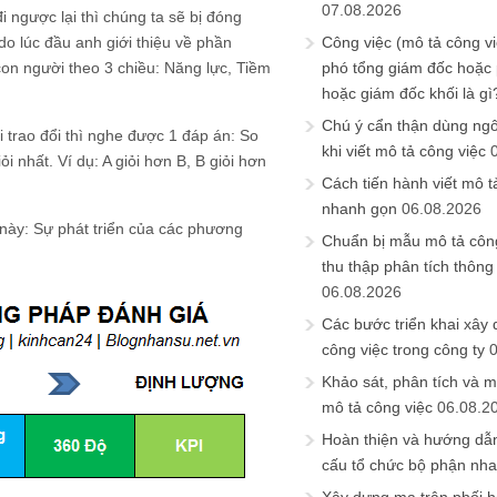
07.08.2026
 ngược lại thì chúng ta sẽ bị đóng
o lúc đầu anh giới thiệu về phần
Công việc (mô tả công vi
on người theo 3 chiều: Năng lực, Tiềm
phó tổng giám đốc hoặc
hoặc giám đốc khối là gì
Chú ý cẩn thận dùng ngô
i trao đổi thì nghe được 1 đáp án: So
khi viết mô tả công việc
i nhất. Ví dụ: A giỏi hơn B, B giỏi hơn
Cách tiến hành viết mô t
nhanh gọn
06.08.2026
 này: Sự phát triển của các phương
Chuẩn bị mẫu mô tả công
thu thập phân tích thông 
06.08.2026
Các bước triển khai xây
công việc trong công ty
Khảo sát, phân tích và m
mô tả công việc
06.08.2
Hoàn thiện và hướng dẫ
cấu tổ chức bộ phận nh