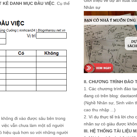
Giới thiệu về dự án xuất b
ỆT KÊ DANH MỤC ĐẦU VIỆC
. Cụ thể
Nhân sự
II. CHƯƠNG TRÌNH ĐÀO 
1.
Các chương trình đào tạ
đang có trên blog: daotaon
(Nghề Nhân sự, Sinh viên t
cao thu nhập ...)
2.
Ví dụ thực tế trả lời cho
 không đi vào được sâu bên trong
nhân sự có giàu được khôn
u việc vẫn chưa làm một số người
III. HỆ THỐNG TÀI LIỆU 
có hiệu quả hơn so với những người