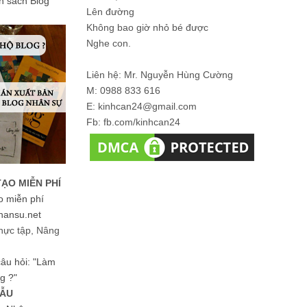
ản sách Blog
Lên đường
Không bao giờ nhỏ bé được
Nghe con.
Liên hệ: Mr. Nguyễn Hùng Cường
M: 0988 833 616
E: kinhcan24@gmail.com
Fb: fb.com/kinhcan24
TẠO MIỄN PHÍ
o miễn phí
hansu.net
hực tập, Nâng
 câu hỏi: "Làm
g ?"
MẪU