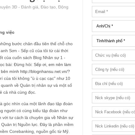
huyện 3Đ - Đánh giá, Đào tạo, Động
ng việc
những bước chân đầu tiên thế chỗ cho
anh Sơn - Sếp cũ của tôi từ cái thời
viết của cuốn sách Blog Nhân sự 1 -
ọc bài: Đừng hỏi:
Sếp ơi, em nên làm
D bên mình
http://blognhansu.net.vn/?
rí của tôi không "ù ù cạc cạc" như 10
y quanh về Quản trị nhân sự và một số
sẻ cả nhà cùng đọc.
 là góc nhìn của một lãnh đạo tập đoàn
ững người có cùng kiểu tập đoàn như
n với tư cách là chuyên gia về Nhân sự
 Quản trị Nguồn lực. Đây là phần mềm
n mềm Corebanking, nguồn gốc từ Mỹ.