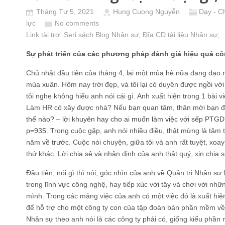
Tháng Tư 5, 2021
Hung Cuong Nguyễn
Dạy - C
lực
No comments
Link tài trợ:
Seri sách Blog Nhân sự
; Đĩa CD
tài liệu Nhân sự
;
Sự phát triển của các phương pháp đánh giá hiệu quả cô
Chủ nhật đầu tiên của tháng 4, lại một mùa hè nữa đang dạo 
mùa xuân. Hôm nay trời đẹp, và tôi lại có duyên được ngồi với 
tôi nghe không hiểu anh nói cái gì. Anh xuất hiện trong 1 bài 
Làm HR có xây được nhà? Nếu bạn quan tâm, thân mời bạn đ
thế nào? – lời khuyên hay cho ai muốn làm việc với sếp PTG
p=935
. Trong cuộc gặp, anh nói nhiều điều, thật mừng là tâm t
năm về trước. Cuộc nói chuyện, giữa tôi và anh rất tuyệt, xoa
thứ khác. Lời chia sẻ và nhận định của anh thật quý, xin chia 
Đầu tiên, nói gì thì nói, góc nhìn của anh về Quản trị Nhân sự
trong lĩnh vực công nghệ, hay tiếp xúc với tây và chơi với nh
mình. Trong các mảng việc của anh có một việc đó là xuất hiệ
để hỗ trợ cho một công ty con của tập đoàn bán phần mềm về
Nhân sự theo anh nói là các công ty phải có, giống kiểu phầ