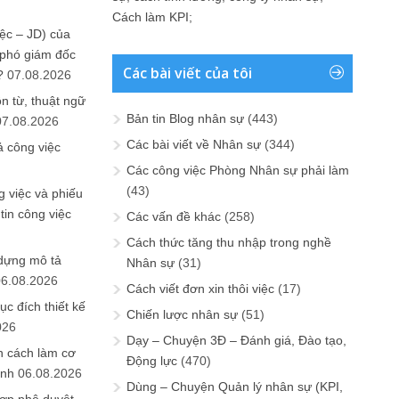
Cách làm KPI
;
ệc – JD) của
 phó giám đốc
Các bài viết của tôi
?
07.08.2026
n từ, thuật ngữ
Bản tin Blog nhân sự
(443)
07.08.2026
Các bài viết về Nhân sự
(344)
ả công việc
Các công việc Phòng Nhân sự phải làm
(43)
 việc và phiếu
tin công việc
Các vấn đề khác
(258)
Cách thức tăng thu nhập trong nghề
 dựng mô tả
Nhân sự
(31)
06.08.2026
Cách viết đơn xin thôi việc
(17)
ục đích thiết kế
Chiến lược nhân sự
(51)
026
Dạy – Chuyện 3Đ – Đánh giá, Đào tạo,
n cách làm cơ
Động lực
(470)
anh
06.08.2026
Dùng – Chuyện Quản lý nhân sự (KPI,