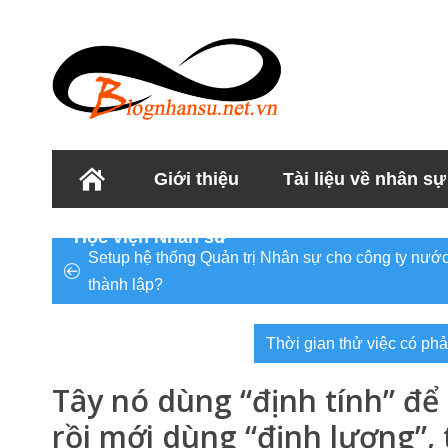
Giới thiệu
Tài liệu về nhân sự
Học viện Nhân sư
Setup hệ thống Quản trị Nhân sự cho công ty nướ
thành lập?
Thời gian thử việc có phải
Tây nó dùng “định tính” để
rồi mới dùng “định lượng”, t