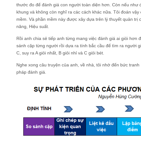
thước đo để đánh giá con người toàn diện hơn. Còn nếu như đi
khung và không còn nghĩ ra các cách khác nữa. Tôi đoán vậy d
mềm. Và phần mềm này được xây dựa trên lý thuyết quản trị c
năng, Hiệu suất.
Rồi anh chia sẻ tiếp anh từng mang việc đánh giá ai giỏi hơn đ
sánh cặp từng người rồi dựa ra tính bắc cầu để tìm ra người giỏ
C, suy ra A giỏi nhất, B giỏi nhỉ và C giỏi bét.
Nghe xong câu truyện của anh, về nhà, tôi nhớ đến bức tranh
pháp đánh giá.