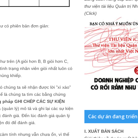
thư viện tài liệu Quản trị 
(Click)
ư có phiên bản đơn giản:
ư trên (A giỏi hơn B, B giỏi hơn C,
i tình trạng nhân viên giỏi nhất luôn có
khủng khiếp.
 chúng ta sẽ nhận được lời "xì xào"
ế là chúng ta tìm các bằng chứng
g pháp GHI CHÉP CÁC SỰ KIỆN
(quản lý) mô tả và ghi lại các sự kiện
Các dự án đang triển
 đánh giá. Đến lúc đánh giá quản lý
iện đó để đánh giá.
I. XUẤT BẢN SÁCH
cảm tính nhưng vẫn chưa ổn, vì thế