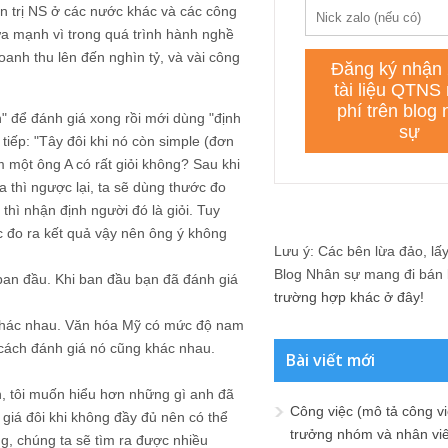
n trị NS ở các nước khác và các công
ưa mạnh vì trong quá trình hành nghề
doanh thu lên đến nghìn tỷ, và vài công
h" để đánh giá xong rồi mới dùng "định
i tiếp: "Tây đôi khi nó còn simple (đơn
 một ông A có rất giỏi không? Sau khi
a thì ngược lại, ta sẽ dùng thước đo
thì nhận định người đó là giỏi. Tuy
ớc đo ra kết quả vậy nên ông ý không
Lưu ý: Các bên lừa đảo, lấy 
Blog Nhân sự mang đi bán lạ
g ban đầu. Khi ban đầu bạn đã đánh giá
trường hợp khác ở đây!
 khác nhau. Văn hóa Mỹ có mức độ nam
 cách đánh giá nó cũng khác nhau.
Bài viết mới
h, tôi muốn hiểu hơn những gì anh đã
Công việc (mô tả công vi
 giá đôi khi không đầy đủ nên có thể
trưởng nhóm và nhân viê
ng, chúng ta sẽ tìm ra được nhiều