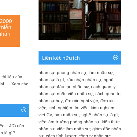
Liên kết hữu ích
nhân sự
;
phòng nhân sự
;
làm nhân sự
;
tài liệu của
nhân sự là gì
;
xác nhận nhân sự
;
nghề
i ....
Xem các
nhân sự
;
đào tạo nhân sự
;
cach quan ly
nhân sự
;
nhân viên nhân sự
;
sách quản trị
nhân sự hay
;
đơn xin nghỉ việc
;
đơn xin
việc
;
kinh nghiệm tìm việc
;
kinh nghiem
viet CV
;
ban nhân sự
;
nghề nhân sự là gì
;
việc làm trưởng phòng nhân sự
;
kiến thức
ệc – JD) của
nhân sự
;
việc làm nhân sự
;
giám đốc nhân
n là gì?
sự
;
cách tính lương
;
công ty nhân sự
;