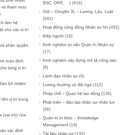
ợp phê duyệt,
BSC, OKR, …)
(616)
in và tham mưu
Giữ – Chuyện 3L – Lương, Lậu, Luật
6
(582)
ch làm hệ
Hoạt động cộng đồng Nhân sự Vn
(492)
t cho các vị trí
Kiếp người
(16)
6
Kinh nghiệm tư vấn Quản trị Nhân sự
 và phân quyền
(17)
Kinh nghiệm xây dựng mô tả công việc
ính toán định
(8)
ho từng vị trí
Lãnh đạo nhân sự
(8)
phân bổ nhiệm
Lương thưởng và đãi ngộ
(112)
Pháp chế – Quan hệ lao động
(136)
tên vị trí trong
Phát triển – đào tạo nhân sự nhân lực
(56)
 (vai trò) của
Quản trị tri thức – Knowledge
Management
(19)
hận xác định
Tài liệu nhân sự
(133)