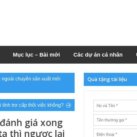
Mục lục – Bài mới
Các dự án cá nhân
Quà tặng tài liệu
c ngoài chuyên sản xuất mới
 tính trợ cấp thôi việc không?
 đánh giá xong
a thì ngược lại