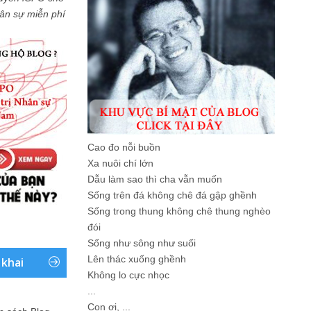
Nhân sự miễn phí
Cao đo nỗi buồn
Xa nuôi chí lớn
Dẫu làm sao thì cha vẫn muốn
Sống trên đá không chê đá gập ghềnh
Sống trong thung không chê thung nghèo
đói
Sống như sông như suối
Lên thác xuống ghềnh
 khai
Không lo cực nhọc
...
Con ơi, ...