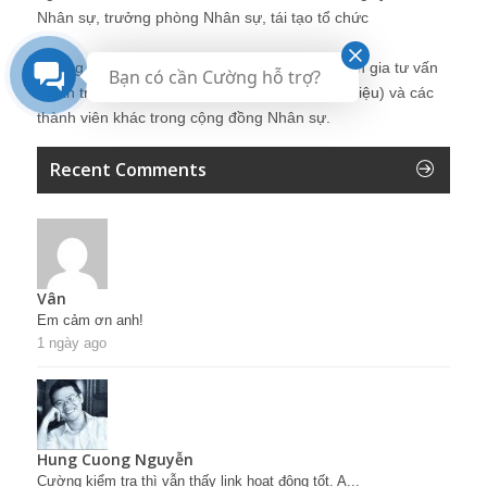
Nhân sự, trưởng phòng Nhân sự, tái tạo tổ chức
Những bài viết tại blog được chia sẻ bởi chuyên gia tư vấn
Bạn có cần Cường hỗ trợ?
Quản trị Nhân sự Nguyễn Hùng Cường (
giới thiệu
) và các
thành viên khác trong cộng đồng Nhân sự.
Recent Comments
Vân
Em cảm ơn anh!
1 ngày ago
Hung Cuong Nguyễn
Cường kiểm tra thì vẫn thấy link hoạt động tốt. A...