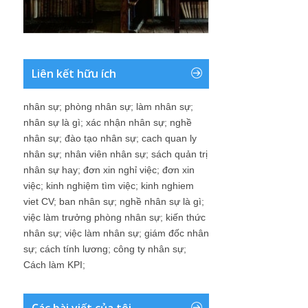
Liên kết hữu ích
nhân sự
;
phòng nhân sự
;
làm nhân sự
;
nhân sự là gì
;
xác nhận nhân sự
;
nghề
nhân sự
;
đào tạo nhân sự
;
cach quan ly
nhân sự
;
nhân viên nhân sự
;
sách quản trị
nhân sự hay
;
đơn xin nghỉ việc
;
đơn xin
việc
;
kinh nghiệm tìm việc
;
kinh nghiem
viet CV
;
ban nhân sự
;
nghề nhân sự là gì
;
việc làm trưởng phòng nhân sự
;
kiến thức
nhân sự
;
việc làm nhân sự
;
giám đốc nhân
sự
;
cách tính lương
;
công ty nhân sự
;
Cách làm KPI
;
Các bài viết của tôi