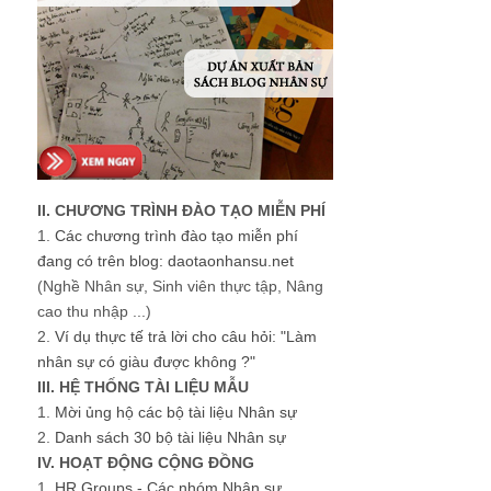
II. CHƯƠNG TRÌNH ĐÀO TẠO MIỄN PHÍ
1.
Các chương trình đào tạo miễn phí
đang có trên blog: daotaonhansu.net
(Nghề Nhân sự, Sinh viên thực tập, Nâng
cao thu nhập ...)
2.
Ví dụ thực tế trả lời cho câu hỏi: "Làm
nhân sự có giàu được không ?"
III. HỆ THỐNG TÀI LIỆU MẪU
1.
Mời ủng hộ các bộ tài liệu Nhân sự
2.
Danh sách 30 bộ tài liệu Nhân sự
IV. HOẠT ĐỘNG CỘNG ĐỒNG
1.
HR Groups - Các nhóm Nhân sự