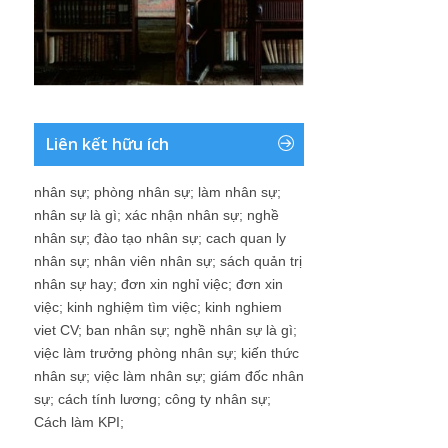
Liên kết hữu ích
nhân sự
;
phòng nhân sự
;
làm nhân sự
;
nhân sự là gì
;
xác nhận nhân sự
;
nghề
nhân sự
;
đào tạo nhân sự
;
cach quan ly
nhân sự
;
nhân viên nhân sự
;
sách quản trị
nhân sự hay
;
đơn xin nghỉ việc
;
đơn xin
việc
;
kinh nghiệm tìm việc
;
kinh nghiem
viet CV
;
ban nhân sự
;
nghề nhân sự là gì
;
việc làm trưởng phòng nhân sự
;
kiến thức
nhân sự
;
việc làm nhân sự
;
giám đốc nhân
sự
;
cách tính lương
;
công ty nhân sự
;
Cách làm KPI
;