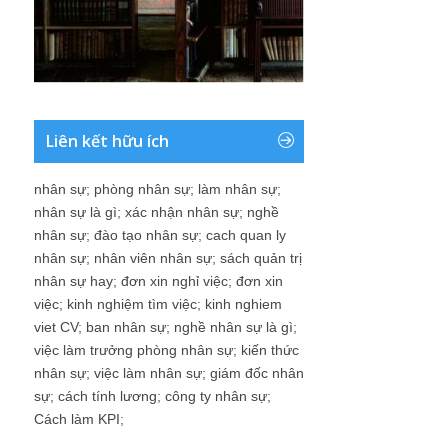
Liên kết hữu ích
nhân sự
;
phòng nhân sự
;
làm nhân sự
;
nhân sự là gì
;
xác nhận nhân sự
;
nghề
nhân sự
;
đào tạo nhân sự
;
cach quan ly
nhân sự
;
nhân viên nhân sự
;
sách quản trị
nhân sự hay
;
đơn xin nghỉ việc
;
đơn xin
việc
;
kinh nghiệm tìm việc
;
kinh nghiem
viet CV
;
ban nhân sự
;
nghề nhân sự là gì
;
việc làm trưởng phòng nhân sự
;
kiến thức
nhân sự
;
việc làm nhân sự
;
giám đốc nhân
sự
;
cách tính lương
;
công ty nhân sự
;
Cách làm KPI
;