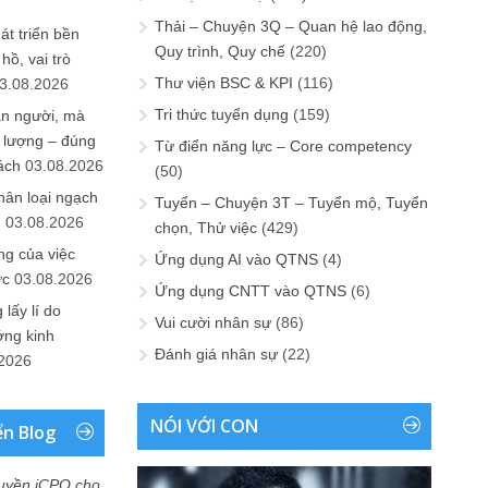
Thải – Chuyện 3Q – Quan hệ lao động,
át triển bền
Quy trình, Quy chế
(220)
ồ, vai trò
Thư viện BSC & KPI
(116)
3.08.2026
Tri thức tuyển dụng
(159)
ần người, mà
 lượng – đúng
Từ điển năng lực – Core competency
ách
03.08.2026
(50)
hân loại ngạch
Tuyển – Chuyện 3T – Tuyển mộ, Tuyển
n
03.08.2026
chọn, Thử việc
(429)
ng của việc
Ứng dụng AI vào QTNS
(4)
ức
03.08.2026
Ứng dụng CNTT vào QTNS
(6)
lấy lí do
Vui cười nhân sự
(86)
ớng kinh
Đánh giá nhân sự
(22)
.2026
NÓI VỚI CON
ển Blog
uyền iCPO cho