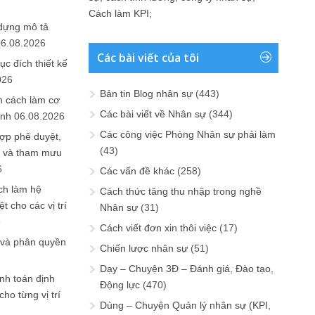
Cách làm KPI
;
 dựng mô tả
06.08.2026
Các bài viết của tôi
ục đích thiết kế
026
Bản tin Blog nhân sự
(443)
n cách làm cơ
Các bài viết về Nhân sự
(344)
anh
06.08.2026
Các công việc Phòng Nhân sự phải làm
ợp phê duyệt,
(43)
in và tham mưu
6
Các vấn đề khác
(258)
ch làm hệ
Cách thức tăng thu nhập trong nghề
t cho các vị trí
Nhân sự
(31)
6
Cách viết đơn xin thôi việc
(17)
 và phân quyền
Chiến lược nhân sự
(51)
Dạy – Chuyện 3Đ – Đánh giá, Đào tạo,
ính toán định
Động lực
(470)
ho từng vị trí
Dùng – Chuyện Quản lý nhân sự (KPI,