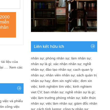
Liên kết hữu ích
nhân sự
;
phòng nhân sự
;
làm nhân sự
;
tài liệu của
nhân sự là gì
;
xác nhận nhân sự
;
nghề
i ....
Xem các
nhân sự
;
đào tạo nhân sự
;
cach quan ly
nhân sự
;
nhân viên nhân sự
;
sách quản trị
nhân sự hay
;
đơn xin nghỉ việc
;
đơn xin
việc
;
kinh nghiệm tìm việc
;
kinh nghiem
viet CV
;
ban nhân sự
;
nghề nhân sự là gì
;
việc làm trưởng phòng nhân sự
;
kiến thức
 việc và phiếu
nhân sự
;
việc làm nhân sự
;
giám đốc nhân
tin công việc
sự
;
cách tính lương
;
công ty nhân sự
;