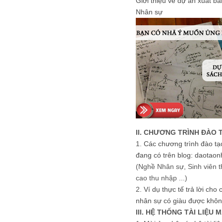
Giới thiệu về dự án xuất b
Nhân sự
II. CHƯƠNG TRÌNH ĐÀO 
1.
Các chương trình đào tạ
đang có trên blog: daotaon
(Nghề Nhân sự, Sinh viên t
cao thu nhập ...)
2.
Ví dụ thực tế trả lời cho
nhân sự có giàu được khôn
III. HỆ THỐNG TÀI LIỆU 