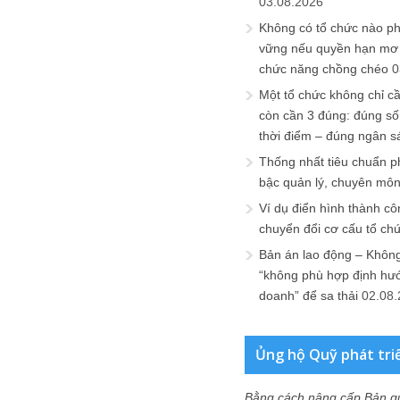
03.08.2026
Không có tổ chức nào ph
vững nếu quyền hạn mơ h
chức năng chồng chéo
0
Một tổ chức không chỉ c
còn cần 3 đúng: đúng số
thời điểm – đúng ngân s
Thống nhất tiêu chuẩn p
bậc quản lý, chuyên mô
Ví dụ điển hình thành cô
chuyển đổi cơ cấu tổ ch
Bản án lao động – Không 
“không phù hợp định hư
doanh” để sa thải
02.08
Ủng hộ Quỹ phát tri
Bằng cách nâng cấp Bản q