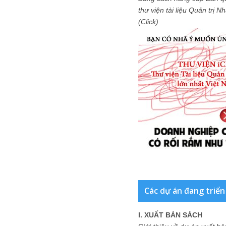
thư viện tài liệu Quản trị 
(Click)
Các dự án đang triển
I. XUẤT BẢN SÁCH