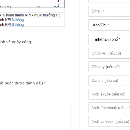
ịnh về ngày công
ắt buộc được đánh dấu
*