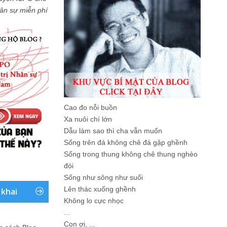
Nhân sự miễn phí
Cao đo nỗi buồn
Xa nuôi chí lớn
Dẫu làm sao thì cha vẫn muốn
Sống trên đá không chê đá gập ghềnh
Sống trong thung không chê thung nghèo
đói
Sống như sông như suối
Lên thác xuống ghềnh
 khai
Không lo cực nhọc
...
Con ơi, ...