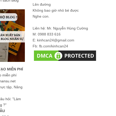
ản sách Blog
Lên đường
Không bao giờ nhỏ bé được
Nghe con.
Liên hệ: Mr. Nguyễn Hùng Cường
M: 0988 833 616
E: kinhcan24@gmail.com
Fb: fb.com/kinhcan24
TẠO MIỄN PHÍ
o miễn phí
hansu.net
hực tập, Nâng
 câu hỏi: "Làm
g ?"
MẪU