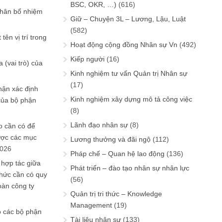
BSC, OKR, …)
(616)
phân bổ nhiệm
Giữ – Chuyện 3L – Lương, Lậu, Luật
(582)
tên vị trí trong
Hoạt động cộng đồng Nhân sự Vn
(492)
Kiếp người
(16)
 (vai trò) của
Kinh nghiệm tư vấn Quản trị Nhân sự
(17)
hận xác định
Kinh nghiệm xây dựng mô tả công việc
của bộ phận
(8)
Lãnh đạo nhân sự
(8)
 cần có để
ược các mục
Lương thưởng và đãi ngộ
(112)
2026
Pháp chế – Quan hệ lao động
(136)
 hợp tác giữa
Phát triển – đào tạo nhân sự nhân lực
chức cần có quy
(56)
oàn công ty
Quản trị tri thức – Knowledge
Management
(19)
o các bộ phận
Tài liệu nhân sự
(133)