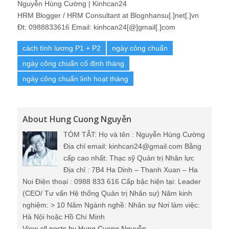
Nguyễn Hùng Cường | Kinhcan24
HRM Blogger / HRM Consultant at Blognhansu[.]net[.]vn
Đt: 0988833616 Email: kinhcan24[@]gmail[.]com
cách tình lương P1 + P2
ngày công chuẩn
ngày công chuẩn cố định tháng
ngày công chuẩn linh hoạt tháng
About Hung Cuong Nguyễn
TÓM TẮT: Họ và tên : Nguyễn Hùng Cường
Địa chỉ email: kinhcan24@gmail.com Bằng
cấp cao nhất: Thạc sỹ Quản trị Nhân lực
Địa chỉ : 7B4 Ha Dinh – Thanh Xuan – Ha
Noi Điện thoại : 0988 833 616 Cấp bậc hiện tại: Leader
(CEO/ Tư vấn Hệ thống Quản trị Nhân sự) Năm kinh
nghiệm: > 10 Năm Ngành nghề: Nhân sự Nơi làm việc:
Hà Nội hoặc Hồ Chí Minh
View all posts by Hung Cuong Nguyễn
→