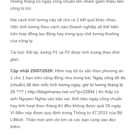
những tháng có ngày công chuẩn lớn nhằm giảm thiểu tiền
công bị trừ.
Hai cách tính lương này sẽ cho ra 2 kết quả khác nhau.
Việc tính lương theo cách nào Doanh nghiệp sẽ thể hiện
trên hợp đồng lao động hay trong quy chế lương thưởng
của công ty.
Tái bút: Kết lại, lương P1 và P2 được tính lương theo thời
gian.
Cập nhật 25/07/2020:
Hôm nay tôi tư vấn theo phương án
1 cho 1 bạn trên cộng đồng như trong bài:
Ngày công tối đa
(chuẩn) để làm mốc tính lương ngày, giờ từ lương tháng là
26 ???
(
http://blognhansu.net.vn/?p=22894
) thì thấy có
anh Nguyen Nghia vào bảo sai. Anh bảo ngày công chuẩn
hay linh hoạt theo tháng thì đều không được quá 26 ngày.
Vì điều này được quy định trong Thông tư 47.2015 của Bộ
Lđtbxh. Thân mời anh chị em và các bạn cùng vào đọc
thêm.