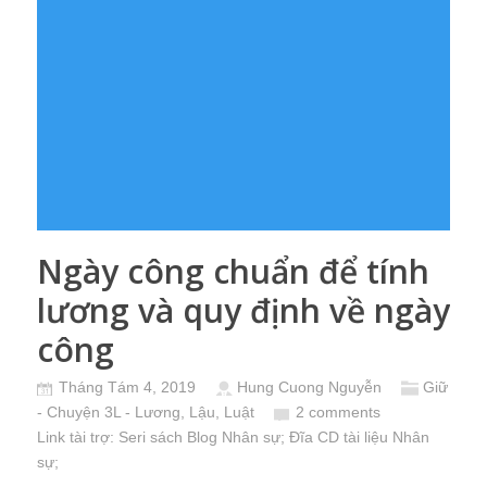
Ngày công chuẩn để tính
lương và quy định về ngày
công
Tháng Tám 4, 2019
Hung Cuong Nguyễn
Giữ
- Chuyện 3L - Lương, Lậu, Luật
2 comments
Link tài trợ:
Seri sách Blog Nhân sự
; Đĩa CD
tài liệu Nhân
sự
;