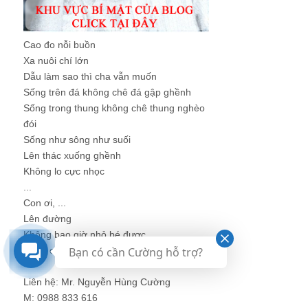
Cao đo nỗi buồn
Xa nuôi chí lớn
Dẫu làm sao thì cha vẫn muốn
Sống trên đá không chê đá gập ghềnh
Sống trong thung không chê thung nghèo
đói
Sống như sông như suối
Lên thác xuống ghềnh
Không lo cực nhọc
...
Con ơi, ...
Lên đường
Không bao giờ nhỏ bé được
Nghe con.
Bạn có cần Cường hỗ trợ?
Liên hệ: Mr. Nguyễn Hùng Cường
M: 0988 833 616