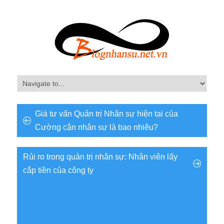
Giá tư vấn Quản trị Nhân sự hiện tại của
Cường cận nhân sự là bao nhiêu?
Rủi ro trong quản trị nhân sự: Nhân viên lấy
cắp tiền của công ty