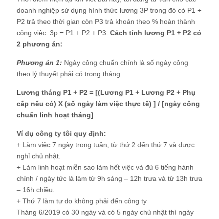
doanh nghiệp sử dụng hình thức lương 3P trong đó có P1 +
P2 trả theo thời gian còn P3 trả khoán theo % hoàn thành
công việc: 3p = P1 + P2 + P3.
Cách tính lương P1 + P2 có
2 phương án:
Phương án 1:
Ngày công chuẩn chính là số ngày công
theo lý thuyết phải có trong tháng.
Lương tháng P1 + P2 = [(Lương P1 + Lương P2 + Phụ
cấp nếu có) X (số ngày làm việc thực tế) ] / [ngày công
chuẩn linh hoạt tháng]
Ví dụ công ty tôi quy định:
+ Làm việc 7 ngày trong tuần, từ thứ 2 đến thứ 7 và được
nghỉ chủ nhật.
+ Làm linh hoạt miễn sao làm hết việc và đủ 6 tiếng hành
chính / ngày tức là làm từ 9h sáng – 12h trưa và từ 13h trưa
– 16h chiều.
+ Thứ 7 làm tự do không phải đến công ty
Tháng 6/2019 có 30 ngày và có 5 ngày chủ nhật thì ngày