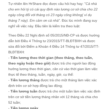
Tự nhiên lên HrShare đọc được câu hỏi hay hay: "
Cả nhà
cho em hỏi tý có cái quy định nào lương cơ sở chia cho 22
ngày công đối với tháng có 23 ngày công không( ví dụ
tháng 7 này). Em cảm ơn cả nhà
". Đúc lúc mình đang suy
nghĩ về việc này. Đầu tiên là kiểm tra theo luật:
Theo Điều 22 Nghị định số 05/2015/NĐ-CP và được hướng
dẫn bởi Điều 4 Thông tư 23/2015/TT-BLĐTBXH và được
sửa đổi bởi Điểm a Khoản 4 Điều 14 Thông tư 47/2015/TT-
BLĐTBXH:
-
Tiền lương theo thời gian (theo tháng, theo tuần,
theo ngày hoặc theo giờ)
được trả cho người lao động
hưởng lương theo thời gian, căn cứ vào thời gian làm việc
thực tế theo tháng, tuần, ngày, giờ, cụ thể:
-
Tiền lương tháng
được trả cho một tháng làm việc xác
định trên cơ sở hợp đồng lao động;
-
Tiền lương tuần
được trả cho một tuần làm việc xác định
trên cơ sở tiền lương tháng nhân với 12 tháng và chia cho
52 tuần;
-
Tiền lương ngày