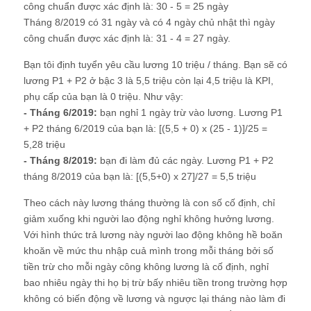
công chuẩn được xác định là: 30 - 5 = 25 ngày
Tháng 8/2019 có 31 ngày và có 4 ngày chủ nhật thì ngày
công chuẩn được xác định là: 31 - 4 = 27 ngày.
Bạn tôi định tuyển yêu cầu lương 10 triệu / tháng. Bạn sẽ có
lương P1 + P2 ở bậc 3 là 5,5 triệu còn lại 4,5 triệu là KPI,
phụ cấp của bạn là 0 triệu. Như vậy:
- Tháng 6/2019:
bạn nghỉ 1 ngày trừ vào lương. Lương P1
+ P2 tháng 6/2019 của bạn là: [(5,5 + 0) x (25 - 1)]/25 =
5,28 triệu
- Tháng 8/2019:
bạn đi làm đủ các ngày. Lương P1 + P2
tháng 8/2019 của bạn là: [(5,5+0) x 27]/27 = 5,5 triệu
Theo cách này lương tháng thường là con số cố định, chỉ
giảm xuống khi người lao động nghỉ không hưởng lương.
Với hình thức trả lương này người lao động không hề boăn
khoăn về mức thu nhập cuả mình trong mỗi tháng bởi số
tiền trừ cho mỗi ngày công không lương là cố định, nghỉ
bao nhiêu ngày thi họ bị trừ bấy nhiêu tiền trong trường hợp
không có biến động về lương và ngược lại tháng nào làm đi