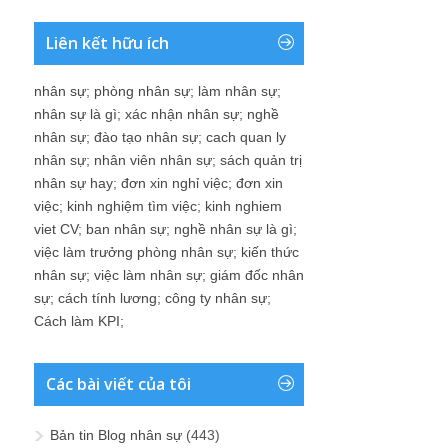
Liên kết hữu ích
nhân sự
;
phòng nhân sự
;
làm nhân sự
;
nhân sự là gì
;
xác nhận nhân sự
;
nghề
nhân sự
;
đào tạo nhân sự
;
cach quan ly
nhân sự
;
nhân viên nhân sự
;
sách quản trị
nhân sự hay
;
đơn xin nghỉ việc
;
đơn xin
việc
;
kinh nghiệm tìm việc
;
kinh nghiem
viet CV
;
ban nhân sự
;
nghề nhân sự là gì
;
việc làm trưởng phòng nhân sự
;
kiến thức
nhân sự
;
việc làm nhân sự
;
giám đốc nhân
sự
;
cách tính lương
;
công ty nhân sự
;
Cách làm KPI
;
Các bài viết của tôi
Bản tin Blog nhân sự
(443)