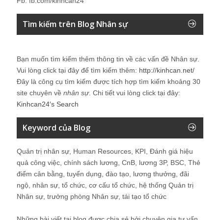
Fb: fb.com/kinhcan24
Tìm kiếm trên Blog Nhân sự
Bạn muốn tìm kiếm thêm thông tin về các vấn đề
Nhân sự
.
Vui lòng click tại đây để tìm kiếm thêm:
http://kinhcan.net/
Đây là công cụ tìm kiếm được tích hợp tìm kiếm khoảng 30
site chuyên về
nhân sự
. Chi tiết vui lòng click tại đây:
Kinhcan24′s Search
Keyword của Blog
Quản trị nhân sự, Human Resources, KPI, Đánh giá hiệu
quả công việc, chính sách lương, CnB, lương 3P, BSC, Thẻ
điểm cân bằng, tuyển dụng, đào tạo, lương thưởng, đãi
ngộ, nhân sự, tổ chức, cơ cấu tổ chức, hệ thống Quản trị
Nhân sự, trưởng phòng Nhân sự, tái tạo tổ chức
Những bài viết tại blog được chia sẻ bởi chuyên gia tư vấn